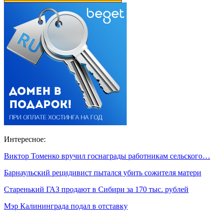
Интересное:
Виктор Томенко вручил госнаграды работникам сельского…
Барнаульский рецидивист пытался убить сожителя матери
Старенький ГАЗ продают в Сибири за 170 тыс. рублей
Мэр Калининграда подал в отставку