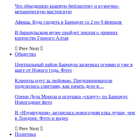
Что объединяло краевую библиотеку и кузнечно-
механическую мастерскую
Афиша. Куда сходить в Барнауле со 2 по 9 февраля
В барнаульском музее пройдет лекция о древних
крепостях Горного Алтая
Prev
Next
Общество
Центральный район Барнаула засверкал огнями и уже в
шаге от Нового года. Фото
Клиенты идут за любовью. Предприниматели
поделились советами, как начать дело в…
Олени Деда Мороза и игрушки «скачут» по Барнаулу.
Новогодние фото
В «Изумрудном» загорелась новогодняя елка лучше, чем
в Лондоне. Фото и видео
Prev
Next
Политика