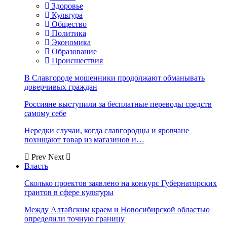
Здоровье
Культура
Общество
Политика
Экономика
Образование
Происшествия
В Славгороде мошенники продолжают обманывать
доверчивых граждан
Россияне выступили за бесплатные переводы средств
самому себе
Нередки случаи, когда славгородцы и яровчане
похищают товар из магазинов и…
Prev
Next
Власть
Сколько проектов заявлено на конкурс Губернаторских
грантов в сфере культуры
Между Алтайским краем и Новосибирской областью
определили точную границу