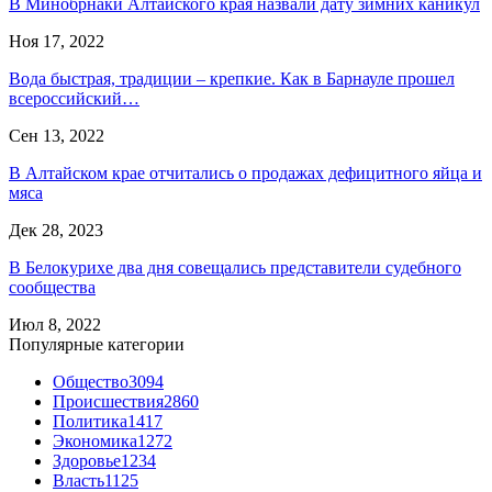
В Минобрнаки Алтайского края назвали дату зимних каникул
Ноя 17, 2022
Вода быстрая, традиции – крепкие. Как в Барнауле прошел
всероссийский…
Сен 13, 2022
В Алтайском крае отчитались о продажах дефицитного яйца и
мяса
Дек 28, 2023
В Белокурихе два дня совещались представители судебного
сообщества
Июл 8, 2022
Популярные категории
Общество
3094
Происшествия
2860
Политика
1417
Экономика
1272
Здоровье
1234
Власть
1125