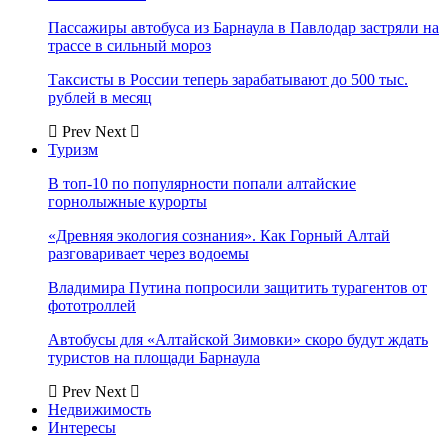
Пассажиры автобуса из Барнаула в Павлодар застряли на
трассе в сильный мороз
Таксисты в России теперь зарабатывают до 500 тыс.
рублей в месяц
Prev
Next
Туризм
В топ-10 по популярности попали алтайские
горнолыжные курорты
«Древняя экология сознания». Как Горный Алтай
разговаривает через водоемы
Владимира Путина попросили защитить турагентов от
фототроллей
Автобусы для «Алтайской Зимовки» скоро будут ждать
туристов на площади Барнаула
Prev
Next
Недвижимость
Интересы