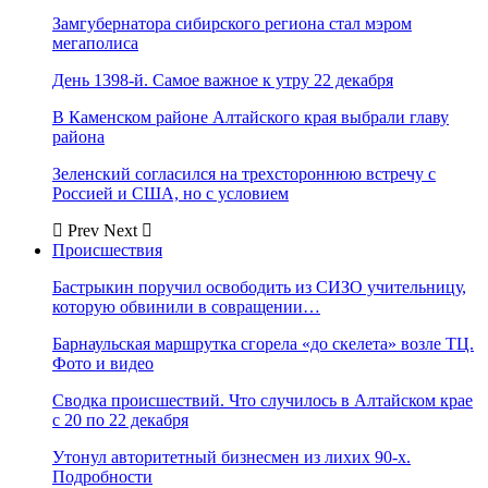
Замгубернатора сибирского региона стал мэром
мегаполиса
День 1398-й. Самое важное к утру 22 декабря
В Каменском районе Алтайского края выбрали главу
района
Зеленский согласился на трехстороннюю встречу с
Россией и США, но с условием
Prev
Next
Происшествия
Бастрыкин поручил освободить из СИЗО учительницу,
которую обвинили в совращении…
Барнаульская маршрутка сгорела «до скелета» возле ТЦ.
Фото и видео
Сводка происшествий. Что случилось в Алтайском крае
с 20 по 22 декабря
Утонул авторитетный бизнесмен из лихих 90-х.
Подробности