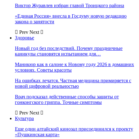
Виктор Журавлев избран главой Троицкого района
«Единая Россия» внесла в Госдуму новую редакцию
закона о занятости
Prev
Next
Здоровье
Новый год без последствий. Почему праздничные
каникулы становятся испытанием для…
Маникюр как в салоне к Новому году 2026 в домашних
условиях. Советы красоты
На ошибках лечатся. Частная медицина примиряется с
новой цифровой реальностью
Врач подсказал действенные способы защиты от
гонконгского гриппа. Точные симптомы
Prev
Next
Культура
Еще один алтайский кинозал присоединился к проекту
«Пушкинская карта»