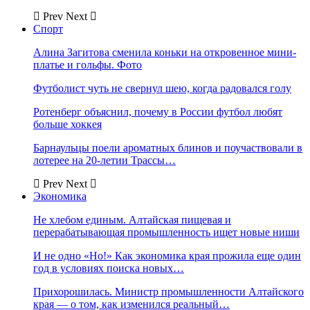
Prev
Next
Спорт
Алина Загитова сменила коньки на откровенное мини-
платье и гольфы. Фото
Футболист чуть не свернул шею, когда радовался голу
Ротенберг объяснил, почему в России футбол любят
больше хоккея
Барнаульцы поели ароматных блинов и поучаствовали в
лотерее на 20-летии Трассы…
Prev
Next
Экономика
Не хлебом единым. Алтайская пищевая и
перерабатывающая промышленность ищет новые ниши
И не одно «Но!» Как экономика края прожила еще один
год в условиях поиска новых…
Прихорошилась. Министр промышленности Алтайского
края — о том, как изменился реальный…