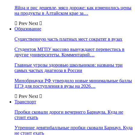
Яйца и рис дешевле, мясо дороже: как изменились цены
на продукты в Алтайском крае за…
Prev
Next
Образование
Существенную часть платных мест сократят в вузах
Студентов МГПУ массово вынуждают перевестись в
другие университеты. Комментарий…
Главные угрозы здоровью школьников: названы три
самых частых диагноза в России
Минобрнауки РФ утвердило новые минимальные баллы
ЕГЭ для поступления в вузы на 2026…
Prev
Next
Транспорт
Пробки сковали дороги вечернего Барнаула. Куда не
стоит ехать
Утренние девятибалльные пробки сковали Барнаул. Куда
не стоит ехать