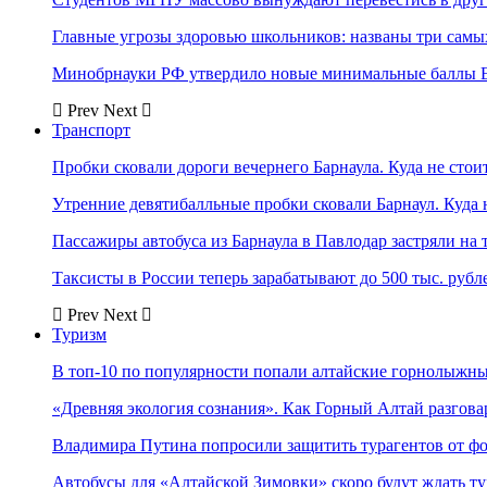
Главные угрозы здоровью школьников: названы три самых
Минобрнауки РФ утвердило новые минимальные баллы Е
Prev
Next
Транспорт
Пробки сковали дороги вечернего Барнаула. Куда не стоит
Утренние девятибалльные пробки сковали Барнаул. Куда н
Пассажиры автобуса из Барнаула в Павлодар застряли на 
Таксисты в России теперь зарабатывают до 500 тыс. рубл
Prev
Next
Туризм
В топ-10 по популярности попали алтайские горнолыжн
«Древняя экология сознания». Как Горный Алтай разгова
Владимира Путина попросили защитить турагентов от ф
Автобусы для «Алтайской Зимовки» скоро будут ждать ту