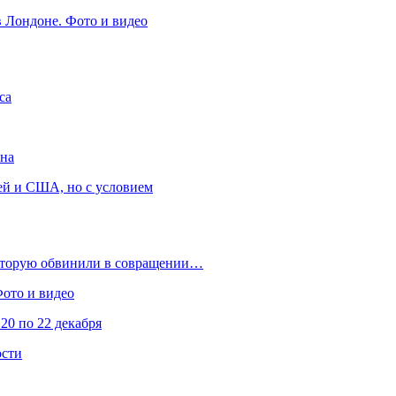
в Лондоне. Фото и видео
са
она
ей и США, но с условием
которую обвинили в совращении…
Фото и видео
20 по 22 декабря
ости