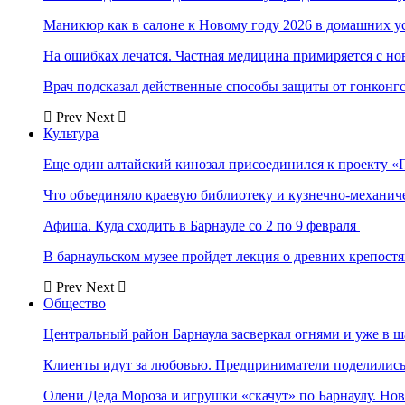
Маникюр как в салоне к Новому году 2026 в домашних у
На ошибках лечатся. Частная медицина примиряется с н
Врач подсказал действенные способы защиты от гонконг
Prev
Next
Культура
Еще один алтайский кинозал присоединился к проекту «
Что объединяло краевую библиотеку и кузнечно-механи
Афиша. Куда сходить в Барнауле со 2 по 9 февраля
В барнаульском музее пройдет лекция о древних крепост
Prev
Next
Общество
Центральный район Барнаула засверкал огнями и уже в ш
Клиенты идут за любовью. Предприниматели поделились 
Олени Деда Мороза и игрушки «скачут» по Барнаулу. Но