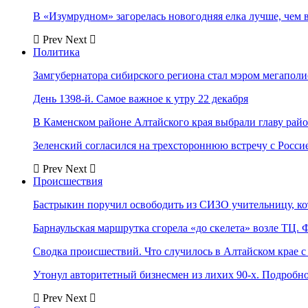
В «Изумрудном» загорелась новогодняя елка лучше, чем 
Prev
Next
Политика
Замгубернатора сибирского региона стал мэром мегаполи
День 1398-й. Самое важное к утру 22 декабря
В Каменском районе Алтайского края выбрали главу рай
Зеленский согласился на трехстороннюю встречу с Росси
Prev
Next
Происшествия
Бастрыкин поручил освободить из СИЗО учительницу, 
Барнаульская маршрутка сгорела «до скелета» возле ТЦ. 
Сводка происшествий. Что случилось в Алтайском крае с 
Утонул авторитетный бизнесмен из лихих 90-х. Подробн
Prev
Next