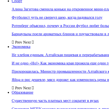
Спорт
Алина Загитова сменила коньки на откровенное мини-пл
Футболист чуть не свернул шею, когда радовался голу
Ротенберг объяснил, почему в России футбол любят боль
Барнаульцы поели ароматных блинов и поучаствовали в 
Prev
Next
Экономика
Не хлебом единым. Алтайская пищевая и перерабатыва
И не одно «Но!» Как экономика края прожила еще один 
Прихорошилась. Министр промышленности Алтайского к
Яйца и рис дешевле, мясо дороже: как изменились цены 
Prev
Next
Образование
Существенную часть платных мест сократят в вузах
Студентов МГПУ массово вынуждают перевестись в дру