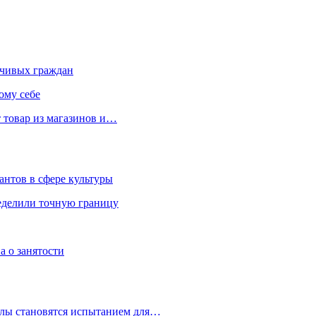
чивых граждан
ому себе
 товар из магазинов и…
антов в сфере культуры
еделили точную границу
а о занятости
улы становятся испытанием для…