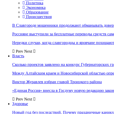
Политика
Экономика
Образование
Происшествия
В Славгороде мошенники продолжают обманывать довер
Россияне выступили за бесплатные переводы средств сам
Нередки случаи, когда славгородцы и яровчане похищают
Prev
Next
Власть
Сколько проектов заявлено на конкурс Губернаторских гр
Между Алтайским краем и Новосибирской областью опр
Виктор Журавлев избран главой Троицкого района
«Единая Россия» внесла в Госдуму новую редакцию закон
Prev
Next
Здоровье
Новый год без последствий. Почему праздничные каник