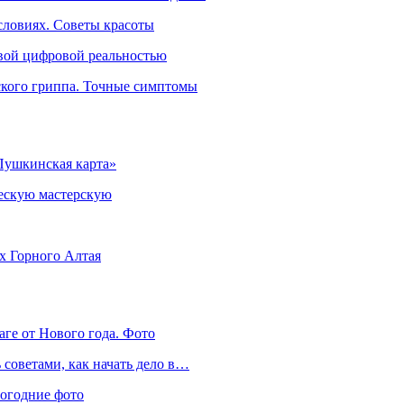
словиях. Советы красоты
овой цифровой реальностью
ского гриппа. Точные симптомы
Пушкинская карта»
ческую мастерскую
ях Горного Алтая
аге от Нового года. Фото
советами, как начать дело в…
вогодние фото