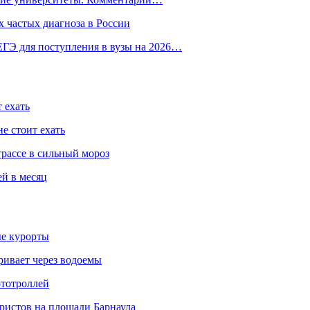
 частых диагноза в России
ГЭ для поступления в вузы на 2026…
 ехать
е стоит ехать
трассе в сильный мороз
ей в месяц
ые курорты
ривает через водоемы
ототроллей
ристов на площади Барнаула