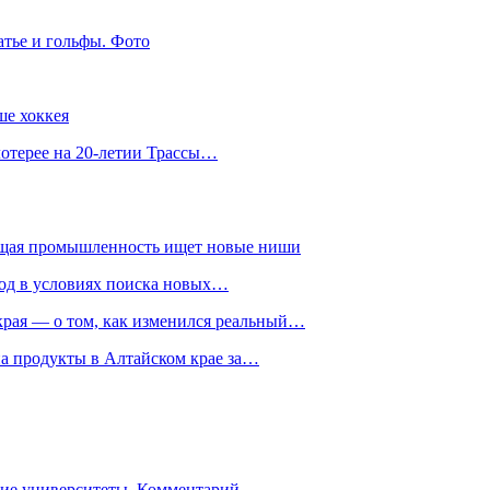
атье и гольфы. Фото
ше хоккея
лотерее на 20-летии Трассы…
ющая промышленность ищет новые ниши
год в условиях поиска новых…
рая — о том, как изменился реальный…
на продукты в Алтайском крае за…
гие университеты. Комментарий…