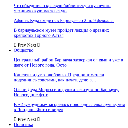
Что объединяло краевую библиотеку и кузнечно-
механическую мастерскую
Афиша. Куда сходить в Барнауле со 2 по 9 февраля
В барнаульском музее пройдет лекция о древних
крепостях Горного Алтая
Prev
Next
Общество
Центральный район Барнаула засверкал огнями и уже в
шаге от Нового года. Фото
Клиенты идут за любовью. Предприниматели
поделились советами, как начать дело в…
Олени Деда Мороза и игрушки «скачут» по Барнаулу.
Новогодние фото
В «Изумрудном» загорелась новогодняя елка лучше, чем
в Лондоне. Фото и видео
Prev
Next
Политика