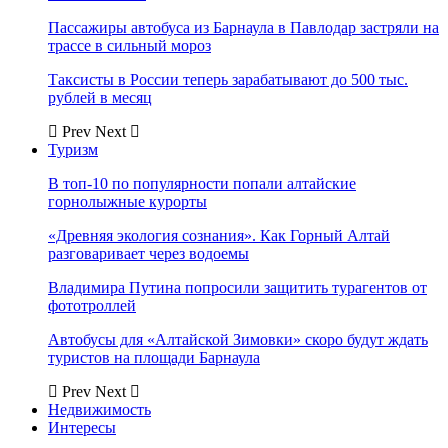
Пассажиры автобуса из Барнаула в Павлодар застряли на
трассе в сильный мороз
Таксисты в России теперь зарабатывают до 500 тыс.
рублей в месяц
Prev
Next
Туризм
В топ-10 по популярности попали алтайские
горнолыжные курорты
«Древняя экология сознания». Как Горный Алтай
разговаривает через водоемы
Владимира Путина попросили защитить турагентов от
фототроллей
Автобусы для «Алтайской Зимовки» скоро будут ждать
туристов на площади Барнаула
Prev
Next
Недвижимость
Интересы