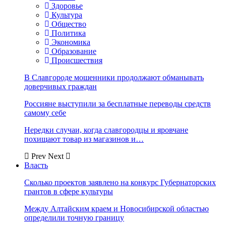
Здоровье
Культура
Общество
Политика
Экономика
Образование
Происшествия
В Славгороде мошенники продолжают обманывать
доверчивых граждан
Россияне выступили за бесплатные переводы средств
самому себе
Нередки случаи, когда славгородцы и яровчане
похищают товар из магазинов и…
Prev
Next
Власть
Сколько проектов заявлено на конкурс Губернаторских
грантов в сфере культуры
Между Алтайским краем и Новосибирской областью
определили точную границу