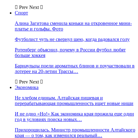
Prev
Next
Спорт
Алина Загитова сменила коньки на откровенное мини-
платье и гольфы. Фото
Футболист чуть не свернул шею, когда радовался голу
Ротенберг объяснил, почему в России футбол любят
больше хоккея
Барнаульцы поели ароматных блинов и поучаствовали в
лотерее на 20-летии Трассы…
Prev
Next
Экономика
Не хлебом единым. Алтайская пищевая и
перерабатывающая промышленность ищет новые ниши
И не одно «Но!» Как экономика края прожила еще один
год в условиях поиска новых…
Прихорошилась. Министр промышленности Алтайского
края — о том, как изменился реальный…