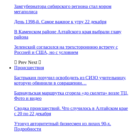
Замгубернатора сибирского региона стал мэром
мегаполиса
День 1398-й. Самое важное к утру 22 декабря
В Каменском районе Алтайского края выбрали главу
района
Зеленский согласился на трехстороннюю встречу с
Россией и США, но с условием
Prev
Next
Происшествия
Бастрыкин поручил освободить из СИЗО учительницу,
которую обвинили в совращении…
Барнаульская маршрутка сгорела «до скелета» возле ТЦ.
Фото и видео
Сводка происшествий. Что случилось в Алтайском крае
с 20 по 22 декабря
Утонул авторитетный бизнесмен из лихих 90-х.
Подробности