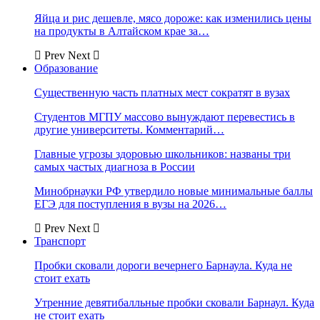
Яйца и рис дешевле, мясо дороже: как изменились цены
на продукты в Алтайском крае за…
Prev
Next
Образование
Существенную часть платных мест сократят в вузах
Студентов МГПУ массово вынуждают перевестись в
другие университеты. Комментарий…
Главные угрозы здоровью школьников: названы три
самых частых диагноза в России
Минобрнауки РФ утвердило новые минимальные баллы
ЕГЭ для поступления в вузы на 2026…
Prev
Next
Транспорт
Пробки сковали дороги вечернего Барнаула. Куда не
стоит ехать
Утренние девятибалльные пробки сковали Барнаул. Куда
не стоит ехать