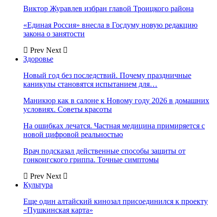
Виктор Журавлев избран главой Троицкого района
«Единая Россия» внесла в Госдуму новую редакцию
закона о занятости
Prev
Next
Здоровье
Новый год без последствий. Почему праздничные
каникулы становятся испытанием для…
Маникюр как в салоне к Новому году 2026 в домашних
условиях. Советы красоты
На ошибках лечатся. Частная медицина примиряется с
новой цифровой реальностью
Врач подсказал действенные способы защиты от
гонконгского гриппа. Точные симптомы
Prev
Next
Культура
Еще один алтайский кинозал присоединился к проекту
«Пушкинская карта»