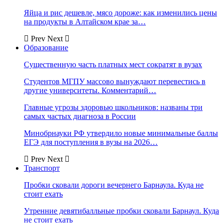
Яйца и рис дешевле, мясо дороже: как изменились цены
на продукты в Алтайском крае за…
Prev
Next
Образование
Существенную часть платных мест сократят в вузах
Студентов МГПУ массово вынуждают перевестись в
другие университеты. Комментарий…
Главные угрозы здоровью школьников: названы три
самых частых диагноза в России
Минобрнауки РФ утвердило новые минимальные баллы
ЕГЭ для поступления в вузы на 2026…
Prev
Next
Транспорт
Пробки сковали дороги вечернего Барнаула. Куда не
стоит ехать
Утренние девятибалльные пробки сковали Барнаул. Куда
не стоит ехать