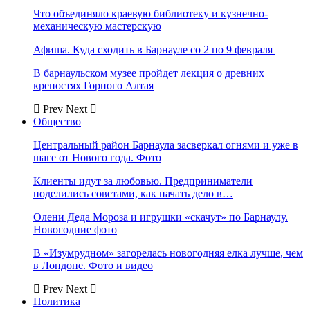
Что объединяло краевую библиотеку и кузнечно-
механическую мастерскую
Афиша. Куда сходить в Барнауле со 2 по 9 февраля
В барнаульском музее пройдет лекция о древних
крепостях Горного Алтая
Prev
Next
Общество
Центральный район Барнаула засверкал огнями и уже в
шаге от Нового года. Фото
Клиенты идут за любовью. Предприниматели
поделились советами, как начать дело в…
Олени Деда Мороза и игрушки «скачут» по Барнаулу.
Новогодние фото
В «Изумрудном» загорелась новогодняя елка лучше, чем
в Лондоне. Фото и видео
Prev
Next
Политика