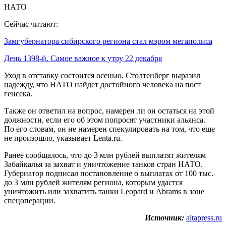
НАТО
Сейчас читают:
Замгубернатора сибирского региона стал мэром мегаполиса
День 1398-й. Самое важное к утру 22 декабря
Уход в отставку состоится осенью. Столтенберг выразил
надежду, что НАТО найдет достойного человека на пост
генсека.
Также он ответил на вопрос, намерен ли он остаться на этой
должности, если его об этом попросят участники альянса.
По его словам, он не намерен спекулировать на том, что еще
не произошло, указывает Lenta.ru.
Ранее сообщалось, что до 3 млн рублей выплатят жителям
Забайкалья за захват и уничтожение танков стран НАТО.
Губернатор подписал постановление о выплатах от 100 тыс.
до 3 млн рублей жителям региона, которым удастся
уничтожить или захватить танки Leopard и Abrams в зоне
спецоперации.
Источник:
altapress.ru