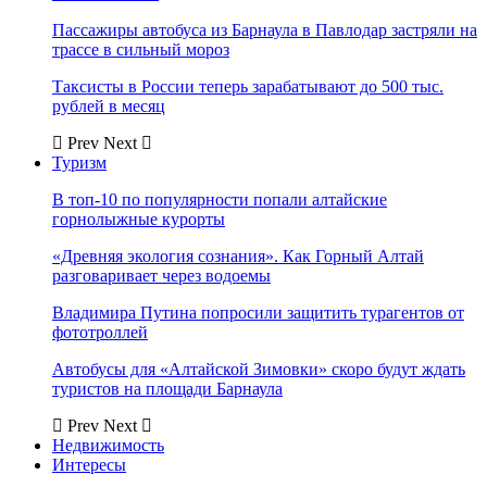
Пассажиры автобуса из Барнаула в Павлодар застряли на
трассе в сильный мороз
Таксисты в России теперь зарабатывают до 500 тыс.
рублей в месяц
Prev
Next
Туризм
В топ-10 по популярности попали алтайские
горнолыжные курорты
«Древняя экология сознания». Как Горный Алтай
разговаривает через водоемы
Владимира Путина попросили защитить турагентов от
фототроллей
Автобусы для «Алтайской Зимовки» скоро будут ждать
туристов на площади Барнаула
Prev
Next
Недвижимость
Интересы