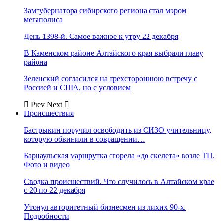
Замгубернатора сибирского региона стал мэром
мегаполиса
День 1398-й. Самое важное к утру 22 декабря
В Каменском районе Алтайского края выбрали главу
района
Зеленский согласился на трехстороннюю встречу с
Россией и США, но с условием
Prev
Next
Происшествия
Бастрыкин поручил освободить из СИЗО учительницу,
которую обвинили в совращении…
Барнаульская маршрутка сгорела «до скелета» возле ТЦ.
Фото и видео
Сводка происшествий. Что случилось в Алтайском крае
с 20 по 22 декабря
Утонул авторитетный бизнесмен из лихих 90-х.
Подробности