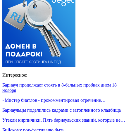
Интересное:
Барнаул продолжает стоять в 8-бальных пробках днем 18
ноября
«Мистер биатлон» прокомментировал отречение…
Барнаульцы поделились кадрами с затопленного кладбища
Утекли кирпичики. Пять барнаульских зданий, которые не…
Бийскому рок-фестивалю быть