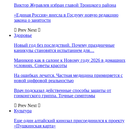
Виктор Журавлев избран главой Троицкого района
«Единая Россия» внесла в Госдуму новую редакцию
закона о занятости
Prev
Next
Здоровье
Новый год без последствий. Почему праздничные
каникулы становятся испытанием для…
Маникюр как в салоне к Новому году 2026 в домашних
условиях. Советы красоты
На ошибках лечатся. Частная медицина примиряется с
новой цифровой реальностью
Врач подсказал действенные способы защиты от
гонконгского гриппа. Точные симптомы
Prev
Next
Культура
Еще один алтайский кинозал присоединился к проекту
«Пушкинская карта»