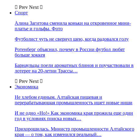
Prev
Next
Спорт
Алина Загитова сменила коньки на откровенное мини-
платье и гольфы. Фото
Футболист чуть не свернул шею, когда радовался голу
Ротенберг объяснил, почему в России футбол любят
больше хоккея
Барнаульцы поели ароматных блинов и поучаствовали в
лотерее на 20-летии Трассы…
Prev
Next
Экономика
Не хлебом единым. Алтайская пищевая и
перерабатывающая промышленность ищет новые ниши
И не одно «Но!» Как экономика края прожила еще один
год в условиях поиска новых…
Прихорошилась. Министр промышленности Алтайского
края — о том, как изменился реальный…