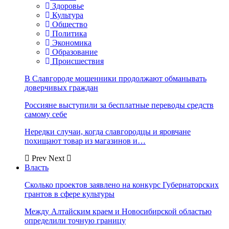
Здоровье
Культура
Общество
Политика
Экономика
Образование
Происшествия
В Славгороде мошенники продолжают обманывать
доверчивых граждан
Россияне выступили за бесплатные переводы средств
самому себе
Нередки случаи, когда славгородцы и яровчане
похищают товар из магазинов и…
Prev
Next
Власть
Сколько проектов заявлено на конкурс Губернаторских
грантов в сфере культуры
Между Алтайским краем и Новосибирской областью
определили точную границу