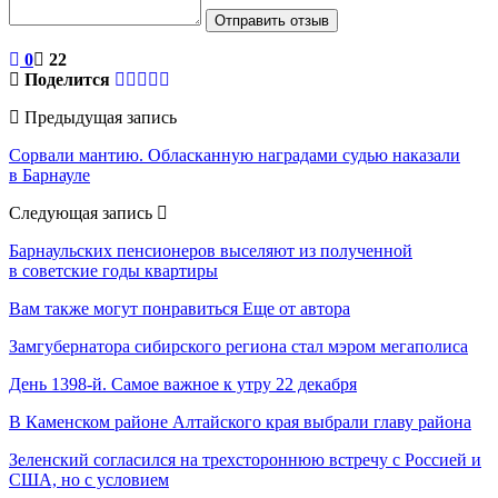
Отправить отзыв
0
22
Поделится
Предыдущая запись
Сорвали мантию. Обласканную наградами судью наказали
в Барнауле
Следующая запись
Барнаульских пенсионеров выселяют из полученной
в советские годы квартиры
Вам также могут понравиться
Еще от автора
Замгубернатора сибирского региона стал мэром мегаполиса
День 1398-й. Самое важное к утру 22 декабря
В Каменском районе Алтайского края выбрали главу района
Зеленский согласился на трехстороннюю встречу с Россией и
США, но с условием