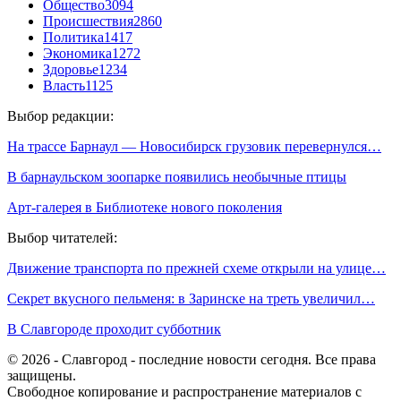
Общество
3094
Происшествия
2860
Политика
1417
Экономика
1272
Здоровье
1234
Власть
1125
Выбор редакции:
На трассе Барнаул — Новосибирск грузовик перевернулся…
В барнаульском зоопарке появились необычные птицы
Арт-галерея в Библиотеке нового поколения
Выбор читателей:
Движение транспорта по прежней схеме открыли на улице…
Секрет вкусного пельменя: в Заринске на треть увеличил…
В Славгороде проходит субботник
© 2026 - Славгород - последние новости сегодня. Все права
защищены.
Свободное копирование и распространение материалов с