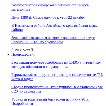
Замгубернатора сибирского региона стал мэром
мегаполиса
День 1398-й. Самое важное к утру 22 декабря
В Каменском районе Алтайского края выбрали главу
района
Зеленский согласился на трехстороннюю встречу с
Россией и США, но с условием
Prev
Next
Происшествия
Бастрыкин поручил освободить из СИЗО учительницу,
которую обвинили в совращении…
Барнаульская маршрутка сгорела «до скелета» возле ТЦ.
Фото и видео
Сводка происшествий. Что случилось в Алтайском крае
с 20 по 22 декабря
Утонул авторитетный бизнесмен из лихих 90-х.
Подробности