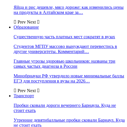
Яйца и рис дешевле, мясо дороже: как изменились цены
на продукты в Алтайском крае за…
Prev
Next
Образование
Существенную часть платных мест сократят в вузах
Студентов МГПУ массово вынуждают перевестись в
другие университеты. Комментарий…
Главные угрозы здоровью школьников: названы три
самых частых диагноза в России
Минобрнауки РФ утвердило новые минимальные баллы
ЕГЭ для поступления в вузы на 2026…
Prev
Next
Транспорт
Пробки сковали дороги вечернего Барнаула. Куда не
стоит ехать
Утренние девятибалльные пробки сковали Барнаул. Куда
не стоит ехать