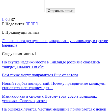
Отправить отзыв
0
37
Поделится
Предыдущая запись
Лавина снега рухнула на припаркованную иномарку в центре
Барнаула
Следующая запись
По скупке недвижимости в Таиланде россияне оказались
«впереди планеты всей»
Вам также могут понравиться
Еще от автора
Новый год без последствий. Почему праздничные каникулы
становятся испытанием для…
Маникюр как в салоне к Новому году 2026 в домашних
условиях. Советы красоты
На ошибках лечатся. Частная медицина примиряется с новой