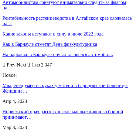
Автомобилистам советуют внимательно следить за флагом
на…
Рентабельность растениеводства в Алтайском крае сложилась
на…
Какие законы вступают в силу в июле 2022 года
Как в Барнауле отметят День физкультурника
На парковке в Барнауле ночью загорелся автомобиль
Prev
Next
1 из 2 347
Новое:
Младенец умер на руках у матери в барнаульской больнице.
Женщина…
Апр 4, 2023
Норвежский врач рассказал, сколько лыжников в сборной
принимают…
Мар 3, 2023