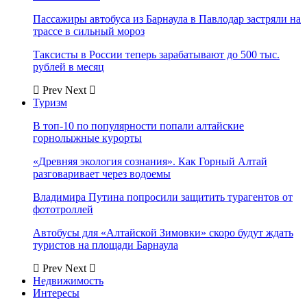
Пассажиры автобуса из Барнаула в Павлодар застряли на
трассе в сильный мороз
Таксисты в России теперь зарабатывают до 500 тыс.
рублей в месяц
Prev
Next
Туризм
В топ-10 по популярности попали алтайские
горнолыжные курорты
«Древняя экология сознания». Как Горный Алтай
разговаривает через водоемы
Владимира Путина попросили защитить турагентов от
фототроллей
Автобусы для «Алтайской Зимовки» скоро будут ждать
туристов на площади Барнаула
Prev
Next
Недвижимость
Интересы