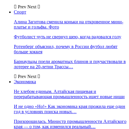
Prev
Next
Спорт
Алина Загитова сменила коньки на откровенное мини-
платье и гольфы. Фото
Футболист чуть не свернул шею, когда радовался голу
Ротенберг объяснил, почему в России футбол любят
больше хоккея
Барнаульцы поели ароматных блинов и поучаствовали в
лотерее на 20-летии Трассы…
Prev
Next
Экономика
Не хлебом единым. Алтайская пищевая и
перерабатывающая промышленность ищет новые ниши
И не одно «Но!» Как экономика края прожила еще один
год в условиях поиска новых…
Прихорошилась. Министр промышленности Алтайского
края — о том, как изменился реальный…