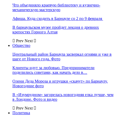
Что объединяло краевую библиотеку и кузнечно-
механическую мастерскую
Афиша. Куда сходить в Барнауле со 2 по 9 февраля
В барнаульском музее пройдет лекция о древних
крепостях Горного Алтая
Prev
Next
Общество
Центральный район Барнаула засверкал огнями и уже в
шаге от Нового года. Фото
Клиенты идут за любовью. Предприниматели
поделились советами, как начать дело в…
Олени Деда Мороза и игрушки «скачут» по Барнаулу.
Новогодние фото
В «Изумрудном» загорелась новогодняя елка лучше, чем
в Лондоне. Фото и видео
Prev
Next
Политика