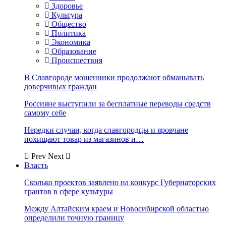
Здоровье
Культура
Общество
Политика
Экономика
Образование
Происшествия
В Славгороде мошенники продолжают обманывать
доверчивых граждан
Россияне выступили за бесплатные переводы средств
самому себе
Нередки случаи, когда славгородцы и яровчане
похищают товар из магазинов и…
Prev
Next
Власть
Сколько проектов заявлено на конкурс Губернаторских
грантов в сфере культуры
Между Алтайским краем и Новосибирской областью
определили точную границу