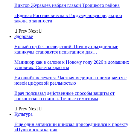
Виктор Журавлев избран главой Троицкого района
«Единая Россия» внесла в Госдуму новую редакцию
закона о занятости
Prev
Next
Здоровье
Новый год без последствий. Почему праздничные
каникулы становятся испытанием для…
Маникюр как в салоне к Новому году 2026 в домашних
условиях. Советы красоты
На ошибках лечатся. Частная медицина примиряется с
новой цифровой реальностью
Врач подсказал действенные способы защиты от
гонконгского гриппа. Точные симптомы
Prev
Next
Культура
Еще один алтайский кинозал присоединился к проекту
«Пушкинская карта»