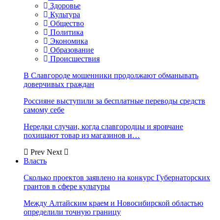
Здоровье
Культура
Общество
Политика
Экономика
Образование
Происшествия
В Славгороде мошенники продолжают обманывать
доверчивых граждан
Россияне выступили за бесплатные переводы средств
самому себе
Нередки случаи, когда славгородцы и яровчане
похищают товар из магазинов и…
Prev
Next
Власть
Сколько проектов заявлено на конкурс Губернаторских
грантов в сфере культуры
Между Алтайским краем и Новосибирской областью
определили точную границу