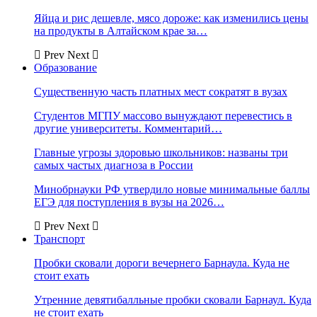
Яйца и рис дешевле, мясо дороже: как изменились цены
на продукты в Алтайском крае за…
Prev
Next
Образование
Существенную часть платных мест сократят в вузах
Студентов МГПУ массово вынуждают перевестись в
другие университеты. Комментарий…
Главные угрозы здоровью школьников: названы три
самых частых диагноза в России
Минобрнауки РФ утвердило новые минимальные баллы
ЕГЭ для поступления в вузы на 2026…
Prev
Next
Транспорт
Пробки сковали дороги вечернего Барнаула. Куда не
стоит ехать
Утренние девятибалльные пробки сковали Барнаул. Куда
не стоит ехать