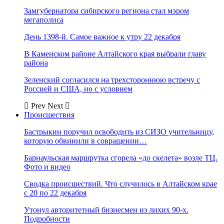
Замгубернатора сибирского региона стал мэром
мегаполиса
День 1398-й. Самое важное к утру 22 декабря
В Каменском районе Алтайского края выбрали главу
района
Зеленский согласился на трехстороннюю встречу с
Россией и США, но с условием
Prev
Next
Происшествия
Бастрыкин поручил освободить из СИЗО учительницу,
которую обвинили в совращении…
Барнаульская маршрутка сгорела «до скелета» возле ТЦ.
Фото и видео
Сводка происшествий. Что случилось в Алтайском крае
с 20 по 22 декабря
Утонул авторитетный бизнесмен из лихих 90-х.
Подробности