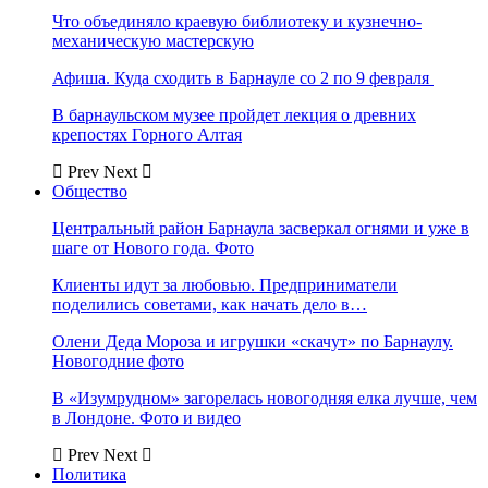
Что объединяло краевую библиотеку и кузнечно-
механическую мастерскую
Афиша. Куда сходить в Барнауле со 2 по 9 февраля
В барнаульском музее пройдет лекция о древних
крепостях Горного Алтая
Prev
Next
Общество
Центральный район Барнаула засверкал огнями и уже в
шаге от Нового года. Фото
Клиенты идут за любовью. Предприниматели
поделились советами, как начать дело в…
Олени Деда Мороза и игрушки «скачут» по Барнаулу.
Новогодние фото
В «Изумрудном» загорелась новогодняя елка лучше, чем
в Лондоне. Фото и видео
Prev
Next
Политика