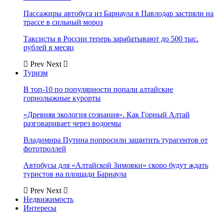
Пассажиры автобуса из Барнаула в Павлодар застряли на
трассе в сильный мороз
Таксисты в России теперь зарабатывают до 500 тыс.
рублей в месяц
Prev
Next
Туризм
В топ-10 по популярности попали алтайские
горнолыжные курорты
«Древняя экология сознания». Как Горный Алтай
разговаривает через водоемы
Владимира Путина попросили защитить турагентов от
фототроллей
Автобусы для «Алтайской Зимовки» скоро будут ждать
туристов на площади Барнаула
Prev
Next
Недвижимость
Интересы