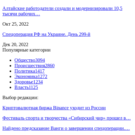
Алтайские работодатели создали и модернизировали 10,5
тысячи рабочих…
Окт 25, 2022
Спецоперация РФ на Украине. День 299-й
Дек 20, 2022
Популярные категории
Общество
3094
Происшествия
2860
Политика
1417
Экономика
1272
Здоровье
1234
Власть
1125
Выбор редакции:
Криптовалютная биржа Binance уходит из России
Фестиваль спорта и творчества «Сибирский чир» прошел в…
Найдено предсказание Ванги о завершении спецоперации.…