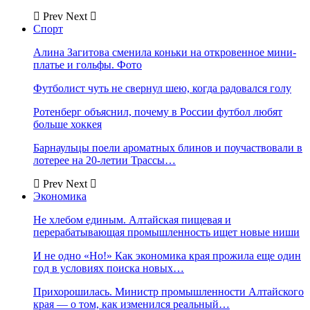
Prev
Next
Спорт
Алина Загитова сменила коньки на откровенное мини-
платье и гольфы. Фото
Футболист чуть не свернул шею, когда радовался голу
Ротенберг объяснил, почему в России футбол любят
больше хоккея
Барнаульцы поели ароматных блинов и поучаствовали в
лотерее на 20-летии Трассы…
Prev
Next
Экономика
Не хлебом единым. Алтайская пищевая и
перерабатывающая промышленность ищет новые ниши
И не одно «Но!» Как экономика края прожила еще один
год в условиях поиска новых…
Прихорошилась. Министр промышленности Алтайского
края — о том, как изменился реальный…