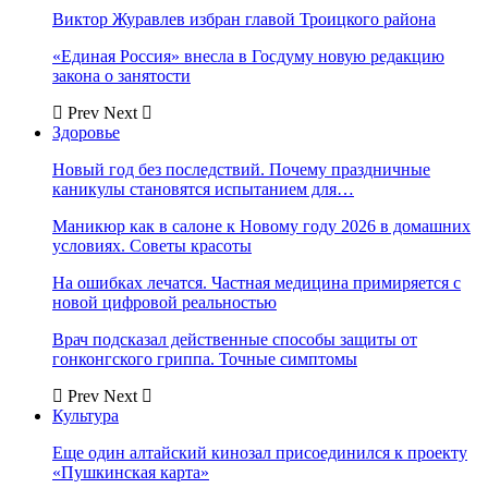
Виктор Журавлев избран главой Троицкого района
«Единая Россия» внесла в Госдуму новую редакцию
закона о занятости
Prev
Next
Здоровье
Новый год без последствий. Почему праздничные
каникулы становятся испытанием для…
Маникюр как в салоне к Новому году 2026 в домашних
условиях. Советы красоты
На ошибках лечатся. Частная медицина примиряется с
новой цифровой реальностью
Врач подсказал действенные способы защиты от
гонконгского гриппа. Точные симптомы
Prev
Next
Культура
Еще один алтайский кинозал присоединился к проекту
«Пушкинская карта»