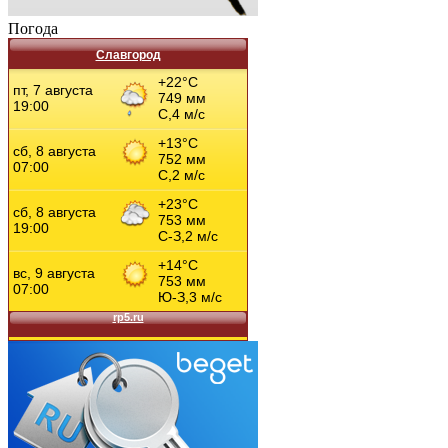
Погода
Славгород