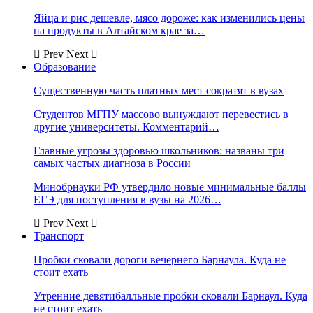
Яйца и рис дешевле, мясо дороже: как изменились цены
на продукты в Алтайском крае за…
Prev
Next
Образование
Существенную часть платных мест сократят в вузах
Студентов МГПУ массово вынуждают перевестись в
другие университеты. Комментарий…
Главные угрозы здоровью школьников: названы три
самых частых диагноза в России
Минобрнауки РФ утвердило новые минимальные баллы
ЕГЭ для поступления в вузы на 2026…
Prev
Next
Транспорт
Пробки сковали дороги вечернего Барнаула. Куда не
стоит ехать
Утренние девятибалльные пробки сковали Барнаул. Куда
не стоит ехать