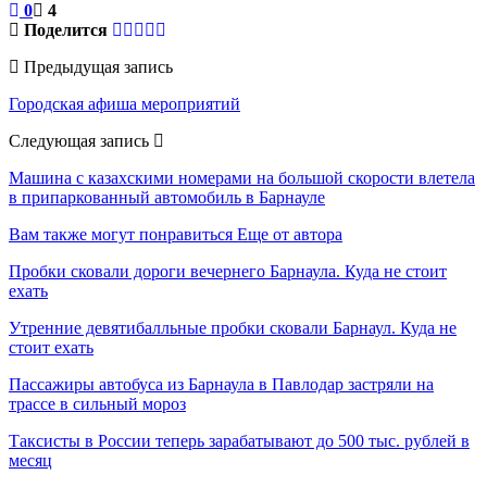
0
4
Поделится
Предыдущая запись
Городская афиша мероприятий
Следующая запись
Машина с казахскими номерами на большой скорости влетела
в припаркованный автомобиль в Барнауле
Вам также могут понравиться
Еще от автора
Пробки сковали дороги вечернего Барнаула. Куда не стоит
ехать
Утренние девятибалльные пробки сковали Барнаул. Куда не
стоит ехать
Пассажиры автобуса из Барнаула в Павлодар застряли на
трассе в сильный мороз
Таксисты в России теперь зарабатывают до 500 тыс. рублей в
месяц