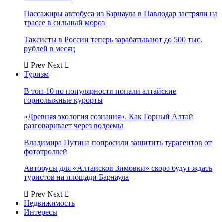
Пассажиры автобуса из Барнаула в Павлодар застряли на
трассе в сильный мороз
Таксисты в России теперь зарабатывают до 500 тыс.
рублей в месяц
Prev
Next
Туризм
В топ-10 по популярности попали алтайские
горнолыжные курорты
«Древняя экология сознания». Как Горный Алтай
разговаривает через водоемы
Владимира Путина попросили защитить турагентов от
фототроллей
Автобусы для «Алтайской Зимовки» скоро будут ждать
туристов на площади Барнаула
Prev
Next
Недвижимость
Интересы