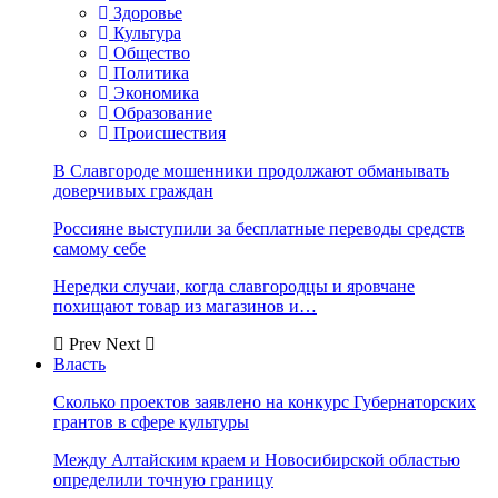
Здоровье
Культура
Общество
Политика
Экономика
Образование
Происшествия
В Славгороде мошенники продолжают обманывать
доверчивых граждан
Россияне выступили за бесплатные переводы средств
самому себе
Нередки случаи, когда славгородцы и яровчане
похищают товар из магазинов и…
Prev
Next
Власть
Сколько проектов заявлено на конкурс Губернаторских
грантов в сфере культуры
Между Алтайским краем и Новосибирской областью
определили точную границу