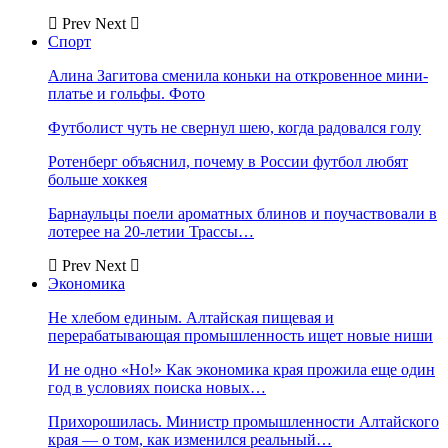
Prev
Next
Спорт
Алина Загитова сменила коньки на откровенное мини-
платье и гольфы. Фото
Футболист чуть не свернул шею, когда радовался голу
Ротенберг объяснил, почему в России футбол любят
больше хоккея
Барнаульцы поели ароматных блинов и поучаствовали в
лотерее на 20-летии Трассы…
Prev
Next
Экономика
Не хлебом единым. Алтайская пищевая и
перерабатывающая промышленность ищет новые ниши
И не одно «Но!» Как экономика края прожила еще один
год в условиях поиска новых…
Прихорошилась. Министр промышленности Алтайского
края — о том, как изменился реальный…