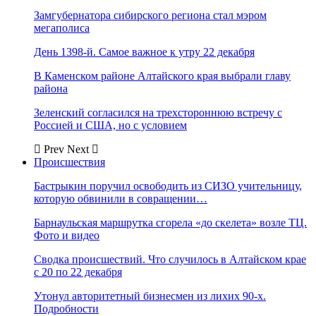
Замгубернатора сибирского региона стал мэром
мегаполиса
День 1398-й. Самое важное к утру 22 декабря
В Каменском районе Алтайского края выбрали главу
района
Зеленский согласился на трехстороннюю встречу с
Россией и США, но с условием
Prev
Next
Происшествия
Бастрыкин поручил освободить из СИЗО учительницу,
которую обвинили в совращении…
Барнаульская маршрутка сгорела «до скелета» возле ТЦ.
Фото и видео
Сводка происшествий. Что случилось в Алтайском крае
с 20 по 22 декабря
Утонул авторитетный бизнесмен из лихих 90-х.
Подробности