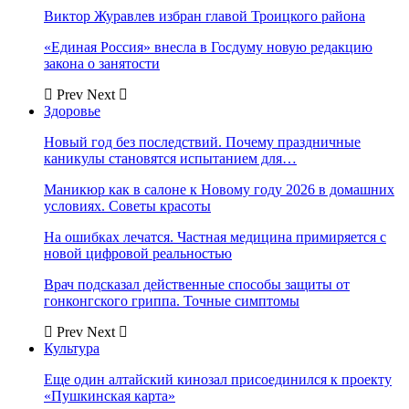
Виктор Журавлев избран главой Троицкого района
«Единая Россия» внесла в Госдуму новую редакцию
закона о занятости
Prev
Next
Здоровье
Новый год без последствий. Почему праздничные
каникулы становятся испытанием для…
Маникюр как в салоне к Новому году 2026 в домашних
условиях. Советы красоты
На ошибках лечатся. Частная медицина примиряется с
новой цифровой реальностью
Врач подсказал действенные способы защиты от
гонконгского гриппа. Точные симптомы
Prev
Next
Культура
Еще один алтайский кинозал присоединился к проекту
«Пушкинская карта»