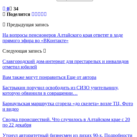
0
34
Поделится
Предыдущая запись
На вопросы пенсионеров Алтайского края ответят в ходе
прямого эфира во «ВКонтакте»
Следующая запись
Славгородский дом-интернат для престарелых и инвалидов
отметил юбилей
Вам также могут понравиться
Еще от автора
Бастрыкин поручил освободить из СИЗО учительницу,
которую обвинили в совращении…
Барнаульская маршрутка сгорела «до скелета» возле ТЦ. Фото
и видео
Сводка происшествий. Что случилось в Алтайском крае с 20
по 22 декабря
Утонул авторитетный бизнесмен из лихих 90-х. Подробности