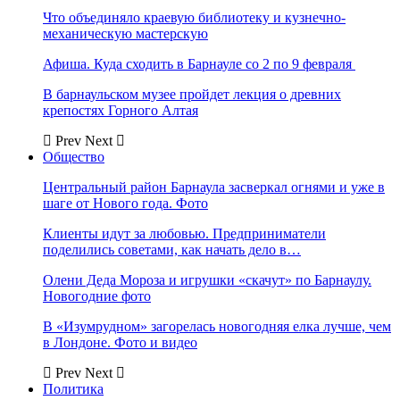
Что объединяло краевую библиотеку и кузнечно-
механическую мастерскую
Афиша. Куда сходить в Барнауле со 2 по 9 февраля
В барнаульском музее пройдет лекция о древних
крепостях Горного Алтая
Prev
Next
Общество
Центральный район Барнаула засверкал огнями и уже в
шаге от Нового года. Фото
Клиенты идут за любовью. Предприниматели
поделились советами, как начать дело в…
Олени Деда Мороза и игрушки «скачут» по Барнаулу.
Новогодние фото
В «Изумрудном» загорелась новогодняя елка лучше, чем
в Лондоне. Фото и видео
Prev
Next
Политика