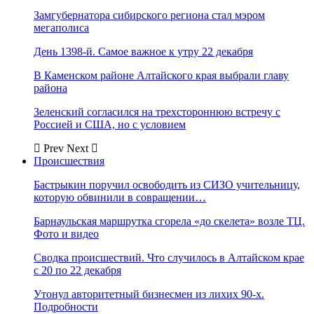
Замгубернатора сибирского региона стал мэром
мегаполиса
День 1398-й. Самое важное к утру 22 декабря
В Каменском районе Алтайского края выбрали главу
района
Зеленский согласился на трехстороннюю встречу с
Россией и США, но с условием
Prev
Next
Происшествия
Бастрыкин поручил освободить из СИЗО учительницу,
которую обвинили в совращении…
Барнаульская маршрутка сгорела «до скелета» возле ТЦ.
Фото и видео
Сводка происшествий. Что случилось в Алтайском крае
с 20 по 22 декабря
Утонул авторитетный бизнесмен из лихих 90-х.
Подробности