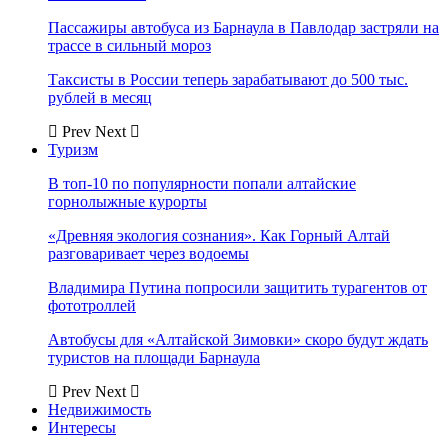
Пассажиры автобуса из Барнаула в Павлодар застряли на
трассе в сильный мороз
Таксисты в России теперь зарабатывают до 500 тыс.
рублей в месяц
Prev
Next
Туризм
В топ-10 по популярности попали алтайские
горнолыжные курорты
«Древняя экология сознания». Как Горный Алтай
разговаривает через водоемы
Владимира Путина попросили защитить турагентов от
фототроллей
Автобусы для «Алтайской Зимовки» скоро будут ждать
туристов на площади Барнаула
Prev
Next
Недвижимость
Интересы