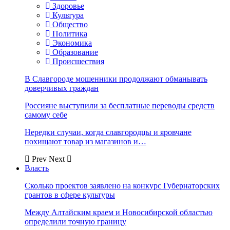
Здоровье
Культура
Общество
Политика
Экономика
Образование
Происшествия
В Славгороде мошенники продолжают обманывать
доверчивых граждан
Россияне выступили за бесплатные переводы средств
самому себе
Нередки случаи, когда славгородцы и яровчане
похищают товар из магазинов и…
Prev
Next
Власть
Сколько проектов заявлено на конкурс Губернаторских
грантов в сфере культуры
Между Алтайским краем и Новосибирской областью
определили точную границу