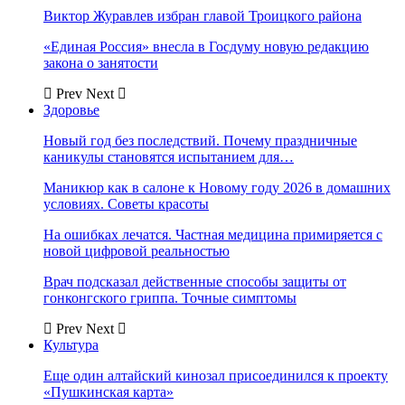
Виктор Журавлев избран главой Троицкого района
«Единая Россия» внесла в Госдуму новую редакцию
закона о занятости
Prev
Next
Здоровье
Новый год без последствий. Почему праздничные
каникулы становятся испытанием для…
Маникюр как в салоне к Новому году 2026 в домашних
условиях. Советы красоты
На ошибках лечатся. Частная медицина примиряется с
новой цифровой реальностью
Врач подсказал действенные способы защиты от
гонконгского гриппа. Точные симптомы
Prev
Next
Культура
Еще один алтайский кинозал присоединился к проекту
«Пушкинская карта»