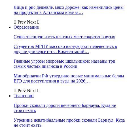
Яйца и рис дешевле, мясо дороже: как изменились цены
на продукты в Алтайском крае за…
Prev
Next
Образование
Существенную часть платных мест сократят в вузах
Студентов МГПУ массово вынуждают перевестись в
другие университеты. Комментарий…
Главные угрозы здоровью школьников: названы три
самых частых диагноза в России
Минобрнауки РФ утвердило новые минимальные баллы
ЕГЭ для поступления в вузы на 2026…
Prev
Next
Транспорт
Пробки сковали дороги вечернего Барнаула. Куда не
стоит ехать
Утренние девятибалльные пробки сковали Барнаул. Куда
не стоит ехать