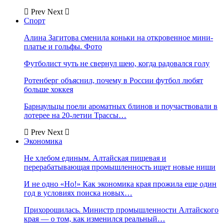
Prev
Next
Спорт
Алина Загитова сменила коньки на откровенное мини-
платье и гольфы. Фото
Футболист чуть не свернул шею, когда радовался голу
Ротенберг объяснил, почему в России футбол любят
больше хоккея
Барнаульцы поели ароматных блинов и поучаствовали в
лотерее на 20-летии Трассы…
Prev
Next
Экономика
Не хлебом единым. Алтайская пищевая и
перерабатывающая промышленность ищет новые ниши
И не одно «Но!» Как экономика края прожила еще один
год в условиях поиска новых…
Прихорошилась. Министр промышленности Алтайского
края — о том, как изменился реальный…