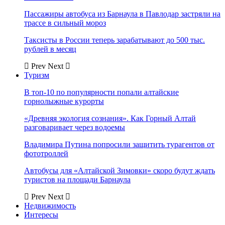
Пассажиры автобуса из Барнаула в Павлодар застряли на
трассе в сильный мороз
Таксисты в России теперь зарабатывают до 500 тыс.
рублей в месяц
Prev
Next
Туризм
В топ-10 по популярности попали алтайские
горнолыжные курорты
«Древняя экология сознания». Как Горный Алтай
разговаривает через водоемы
Владимира Путина попросили защитить турагентов от
фототроллей
Автобусы для «Алтайской Зимовки» скоро будут ждать
туристов на площади Барнаула
Prev
Next
Недвижимость
Интересы