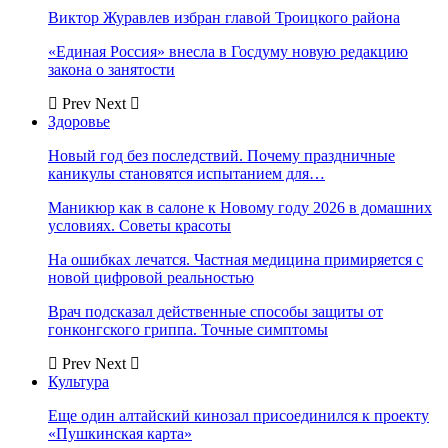
Виктор Журавлев избран главой Троицкого района
«Единая Россия» внесла в Госдуму новую редакцию
закона о занятости
Prev
Next
Здоровье
Новый год без последствий. Почему праздничные
каникулы становятся испытанием для…
Маникюр как в салоне к Новому году 2026 в домашних
условиях. Советы красоты
На ошибках лечатся. Частная медицина примиряется с
новой цифровой реальностью
Врач подсказал действенные способы защиты от
гонконгского гриппа. Точные симптомы
Prev
Next
Культура
Еще один алтайский кинозал присоединился к проекту
«Пушкинская карта»