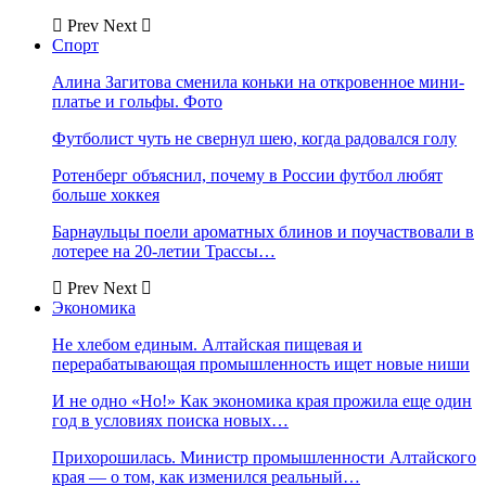
Prev
Next
Спорт
Алина Загитова сменила коньки на откровенное мини-
платье и гольфы. Фото
Футболист чуть не свернул шею, когда радовался голу
Ротенберг объяснил, почему в России футбол любят
больше хоккея
Барнаульцы поели ароматных блинов и поучаствовали в
лотерее на 20-летии Трассы…
Prev
Next
Экономика
Не хлебом единым. Алтайская пищевая и
перерабатывающая промышленность ищет новые ниши
И не одно «Но!» Как экономика края прожила еще один
год в условиях поиска новых…
Прихорошилась. Министр промышленности Алтайского
края — о том, как изменился реальный…