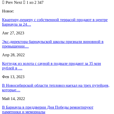
Prev
Next
1 из 2 347
Новое:
Квартиру-пещеру с собственной террасой продают в центре
Барнаула за 24…
Авг 27, 2023
Экс-директора барнаульской школы признали виновной в
превышении…
Апр 28, 2022
Коттедж из золота с сауной в подвале продают за 35 млн
рублей в …
Фев 13, 2023
В Новосибирской области тепловоз наехал на трех путейцев,
которые…
Май 14, 2022
В Барнаула в преддверии Дня Победы ремонтируют
памятники и мемориалы