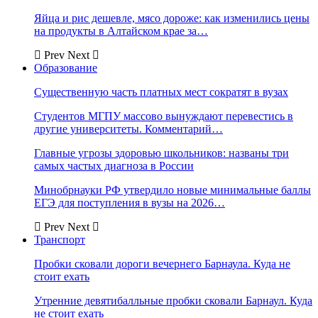
Яйца и рис дешевле, мясо дороже: как изменились цены
на продукты в Алтайском крае за…
Prev
Next
Образование
Существенную часть платных мест сократят в вузах
Студентов МГПУ массово вынуждают перевестись в
другие университеты. Комментарий…
Главные угрозы здоровью школьников: названы три
самых частых диагноза в России
Минобрнауки РФ утвердило новые минимальные баллы
ЕГЭ для поступления в вузы на 2026…
Prev
Next
Транспорт
Пробки сковали дороги вечернего Барнаула. Куда не
стоит ехать
Утренние девятибалльные пробки сковали Барнаул. Куда
не стоит ехать