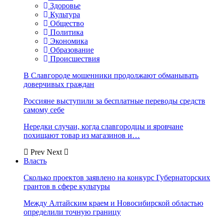
Здоровье
Культура
Общество
Политика
Экономика
Образование
Происшествия
В Славгороде мошенники продолжают обманывать
доверчивых граждан
Россияне выступили за бесплатные переводы средств
самому себе
Нередки случаи, когда славгородцы и яровчане
похищают товар из магазинов и…
Prev
Next
Власть
Сколько проектов заявлено на конкурс Губернаторских
грантов в сфере культуры
Между Алтайским краем и Новосибирской областью
определили точную границу