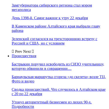
Замгубернатора сибирского региона стал мэром
мегаполиса
День 1398-й. Самое важное к утру 22 декабря
В Каменском районе Алтайского края выбрали главу
района
Зеленский согласился на трехстороннюю встречу с
Россией и США, но с условием
Prev
Next
Происшествия
Бастрыкин поручил освободить из СИЗО учительницу,
которую обвинили в совращении…
Барнаульская маршрутка сгорела «до скелета» возле ТЦ.
Фото и видео
Сводка происшествий. Что случилось в Алтайском крае
с 20 по 22 декабря
Утонул авторитетный бизнесмен из лихих 90-х.
Подробности