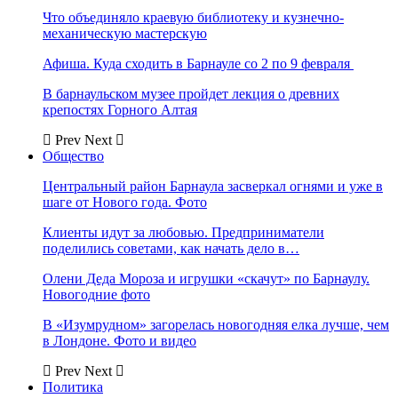
Что объединяло краевую библиотеку и кузнечно-
механическую мастерскую
Афиша. Куда сходить в Барнауле со 2 по 9 февраля
В барнаульском музее пройдет лекция о древних
крепостях Горного Алтая
Prev
Next
Общество
Центральный район Барнаула засверкал огнями и уже в
шаге от Нового года. Фото
Клиенты идут за любовью. Предприниматели
поделились советами, как начать дело в…
Олени Деда Мороза и игрушки «скачут» по Барнаулу.
Новогодние фото
В «Изумрудном» загорелась новогодняя елка лучше, чем
в Лондоне. Фото и видео
Prev
Next
Политика