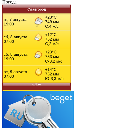
Погода
Славгород