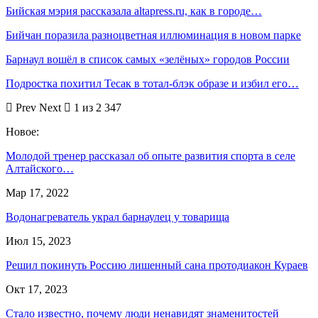
Бийская мэрия рассказала altapress.ru, как в городе…
Бийчан поразила разноцветная иллюминация в новом парке
Барнаул вошёл в список самых «зелёных» городов России
Подростка похитил Тесак в тотал-блэк образе и избил его…
Prev
Next
1 из 2 347
Новое:
Молодой тренер рассказал об опыте развития спорта в селе
Алтайского…
Мар 17, 2022
Водонагреватель украл барнаулец у товарища
Июл 15, 2023
Решил покинуть Россию лишенный сана протодиакон Кураев
Окт 17, 2023
Стало известно, почему люди ненавидят знаменитостей