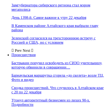
Замгубернатора сибирского региона стал мэром
мегаполиса
День 1398-й. Самое важное к утру 22 декабря
В Каменском районе Алтайского края выбрали главу
района
Зеленский согласился на трехстороннюю встречу с
Россией и США, но с условием
Prev
Next
Происшествия
Бастрыкин поручил освободить из СИЗО учительницу,
которую обвинили в совращении…
Барнаульская маршрутка сгорела «до скелета» возле ТЦ.
Фото и видео
Сводка происшествий. Что случилось в Алтайском крае
с 20 по 22 декабря
Утонул авторитетный бизнесмен из лихих 90-х.
Подробности