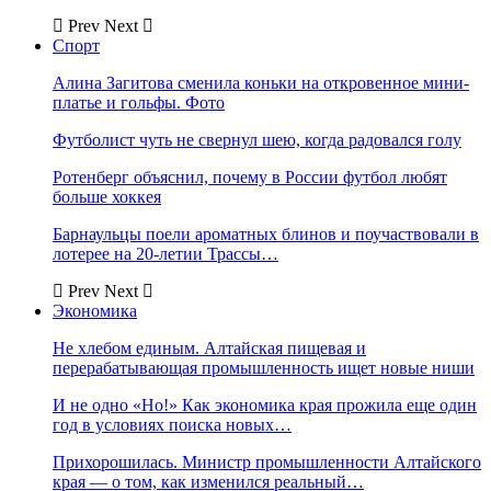
Prev
Next
Спорт
Алина Загитова сменила коньки на откровенное мини-
платье и гольфы. Фото
Футболист чуть не свернул шею, когда радовался голу
Ротенберг объяснил, почему в России футбол любят
больше хоккея
Барнаульцы поели ароматных блинов и поучаствовали в
лотерее на 20-летии Трассы…
Prev
Next
Экономика
Не хлебом единым. Алтайская пищевая и
перерабатывающая промышленность ищет новые ниши
И не одно «Но!» Как экономика края прожила еще один
год в условиях поиска новых…
Прихорошилась. Министр промышленности Алтайского
края — о том, как изменился реальный…