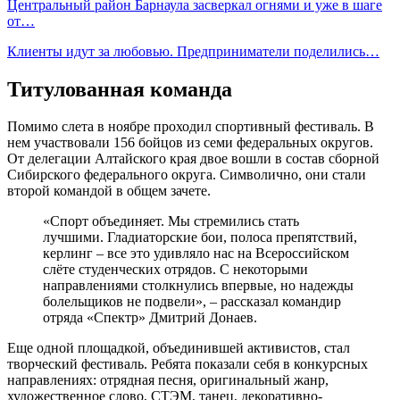
Центральный район Барнаула засверкал огнями и уже в шаге
от…
Клиенты идут за любовью. Предприниматели поделились…
Титулованная команда
Помимо слета в ноябре проходил спортивный фестиваль. В
нем участвовали 156 бойцов из семи федеральных округов.
От делегации Алтайского края двое вошли в состав сборной
Сибирского федерального округа. Символично, они стали
второй командой в общем зачете.
«Спорт объединяет. Мы стремились стать
лучшими. Гладиаторские бои, полоса препятствий,
керлинг – все это удивляло нас на Всероссийском
слёте студенческих отрядов. С некоторыми
направлениями столкнулись впервые, но надежды
болельщиков не подвели», – рассказал командир
отряда «Спектр» Дмитрий Донаев.
Еще одной площадкой, объединившей активистов, стал
творческий фестиваль. Ребята показали себя в конкурсных
направлениях: отрядная песня, оригинальный жанр,
художественное слово, СТЭМ, танец, декоративно-