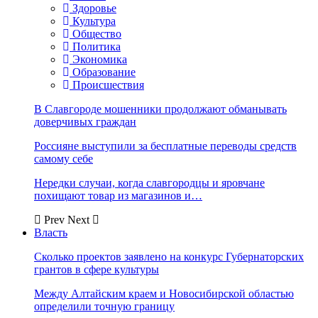
Здоровье
Культура
Общество
Политика
Экономика
Образование
Происшествия
В Славгороде мошенники продолжают обманывать
доверчивых граждан
Россияне выступили за бесплатные переводы средств
самому себе
Нередки случаи, когда славгородцы и яровчане
похищают товар из магазинов и…
Prev
Next
Власть
Сколько проектов заявлено на конкурс Губернаторских
грантов в сфере культуры
Между Алтайским краем и Новосибирской областью
определили точную границу