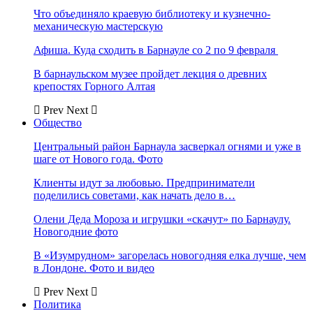
Что объединяло краевую библиотеку и кузнечно-
механическую мастерскую
Афиша. Куда сходить в Барнауле со 2 по 9 февраля
В барнаульском музее пройдет лекция о древних
крепостях Горного Алтая
Prev
Next
Общество
Центральный район Барнаула засверкал огнями и уже в
шаге от Нового года. Фото
Клиенты идут за любовью. Предприниматели
поделились советами, как начать дело в…
Олени Деда Мороза и игрушки «скачут» по Барнаулу.
Новогодние фото
В «Изумрудном» загорелась новогодняя елка лучше, чем
в Лондоне. Фото и видео
Prev
Next
Политика