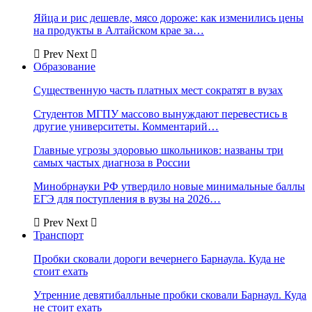
Яйца и рис дешевле, мясо дороже: как изменились цены
на продукты в Алтайском крае за…
Prev
Next
Образование
Существенную часть платных мест сократят в вузах
Студентов МГПУ массово вынуждают перевестись в
другие университеты. Комментарий…
Главные угрозы здоровью школьников: названы три
самых частых диагноза в России
Минобрнауки РФ утвердило новые минимальные баллы
ЕГЭ для поступления в вузы на 2026…
Prev
Next
Транспорт
Пробки сковали дороги вечернего Барнаула. Куда не
стоит ехать
Утренние девятибалльные пробки сковали Барнаул. Куда
не стоит ехать