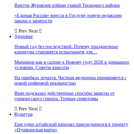
Виктор Журавлев избран главой Троицкого района
«Единая Россия» внесла в Госдуму новую редакцию
закона о занятости
Prev
Next
Здоровье
Новый год без последствий. Почему праздничные
каникулы становятся испытанием для…
Маникюр как в салоне к Новому году 2026 в домашних
условиях. Советы красоты
На ошибках лечатся. Частная медицина примиряется с
новой цифровой реальностью
Врач подсказал действенные способы защиты от
гонконгского гриппа. Точные симптомы
Prev
Next
Культура
Еще один алтайский кинозал присоединился к проекту
«Пушкинская карта»