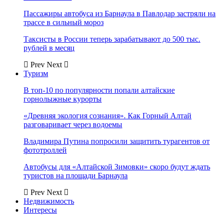
Пассажиры автобуса из Барнаула в Павлодар застряли на
трассе в сильный мороз
Таксисты в России теперь зарабатывают до 500 тыс.
рублей в месяц
Prev
Next
Туризм
В топ-10 по популярности попали алтайские
горнолыжные курорты
«Древняя экология сознания». Как Горный Алтай
разговаривает через водоемы
Владимира Путина попросили защитить турагентов от
фототроллей
Автобусы для «Алтайской Зимовки» скоро будут ждать
туристов на площади Барнаула
Prev
Next
Недвижимость
Интересы