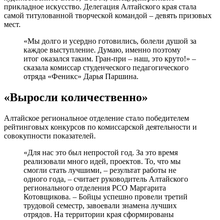
прикладное искусство. Делегация Алтайского края стала
самой титулованной творческой командой – девять призовых
мест.
«Мы долго и усердно готовились, болели душой за
каждое выступление. Думаю, именно поэтому
итог оказался таким. Гран-при – наш, это круто!» –
сказала комиссар студенческого педагогического
отряда «Феникс» Дарья Паршина.
«Выросли количественно»
Алтайское региональное отделение стало победителем
рейтинговых конкурсов по комиссарской деятельности и
совокупности показателей.
«Для нас это был непростой год. За это время
реализовали много идей, проектов. То, что мы
смогли стать лучшими, – результат работы не
одного года, – считает руководитель Алтайского
регионального отделения РСО Маргарита
Котовщикова. – Бойцы успешно провели третий
трудовой семестр, завоевали знамена лучших
отрядов. На территории края сформированы