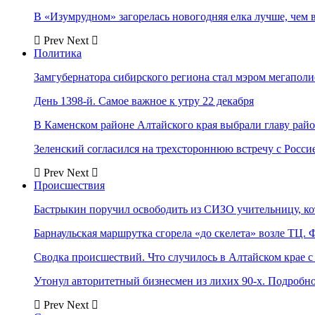
В «Изумрудном» загорелась новогодняя елка лучше, чем 
Prev
Next
Политика
Замгубернатора сибирского региона стал мэром мегаполи
День 1398-й. Самое важное к утру 22 декабря
В Каменском районе Алтайского края выбрали главу рай
Зеленский согласился на трехстороннюю встречу с Росси
Prev
Next
Происшествия
Бастрыкин поручил освободить из СИЗО учительницу, 
Барнаульская маршрутка сгорела «до скелета» возле ТЦ. 
Сводка происшествий. Что случилось в Алтайском крае с 
Утонул авторитетный бизнесмен из лихих 90-х. Подробн
Prev
Next