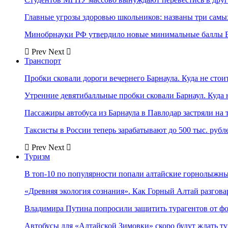
Главные угрозы здоровью школьников: названы три самых
Минобрнауки РФ утвердило новые минимальные баллы Е
Prev
Next
Транспорт
Пробки сковали дороги вечернего Барнаула. Куда не стоит
Утренние девятибалльные пробки сковали Барнаул. Куда н
Пассажиры автобуса из Барнаула в Павлодар застряли на 
Таксисты в России теперь зарабатывают до 500 тыс. рубл
Prev
Next
Туризм
В топ-10 по популярности попали алтайские горнолыжн
«Древняя экология сознания». Как Горный Алтай разгова
Владимира Путина попросили защитить турагентов от ф
Автобусы для «Алтайской Зимовки» скоро будут ждать ту