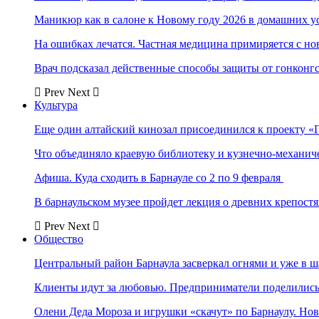
Маникюр как в салоне к Новому году 2026 в домашних у
На ошибках лечатся. Частная медицина примиряется с н
Врач подсказал действенные способы защиты от гонконг
Prev
Next
Культура
Еще один алтайский кинозал присоединился к проекту «
Что объединяло краевую библиотеку и кузнечно-механи
Афиша. Куда сходить в Барнауле со 2 по 9 февраля
В барнаульском музее пройдет лекция о древних крепост
Prev
Next
Общество
Центральный район Барнаула засверкал огнями и уже в ш
Клиенты идут за любовью. Предприниматели поделились 
Олени Деда Мороза и игрушки «скачут» по Барнаулу. Но