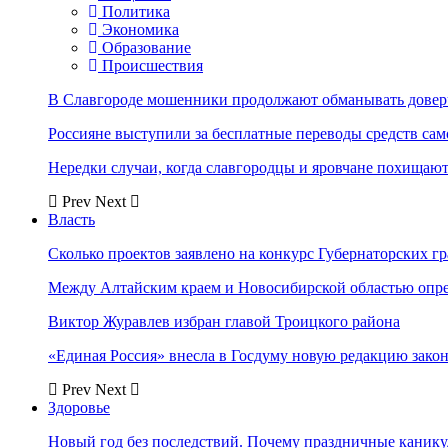
Политика
Экономика
Образование
Происшествия
В Славгороде мошенники продолжают обманывать довер
Россияне выступили за бесплатные переводы средств сам
Нередки случаи, когда славгородцы и яровчане похищают
Prev
Next
Власть
Сколько проектов заявлено на конкурс Губернаторских гр
Между Алтайским краем и Новосибирской областью опр
Виктор Журавлев избран главой Троицкого района
«Единая Россия» внесла в Госдуму новую редакцию закон
Prev
Next
Здоровье
Новый год без последствий. Почему праздничные каник