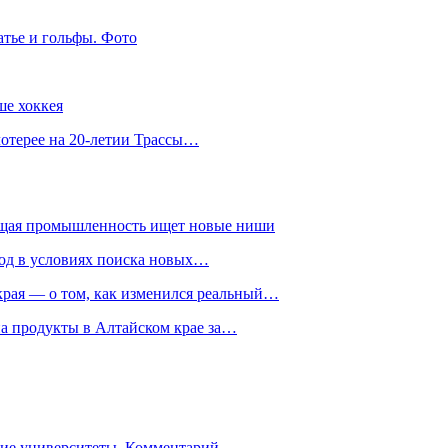
атье и гольфы. Фото
ше хоккея
лотерее на 20-летии Трассы…
ющая промышленность ищет новые ниши
год в условиях поиска новых…
рая — о том, как изменился реальный…
на продукты в Алтайском крае за…
гие университеты. Комментарий…