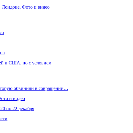
в Лондоне. Фото и видео
са
она
ей и США, но с условием
которую обвинили в совращении…
Фото и видео
20 по 22 декабря
ости