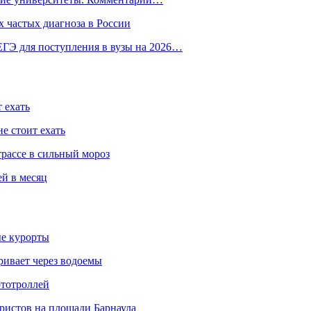
 частых диагноза в России
ГЭ для поступления в вузы на 2026…
 ехать
е стоит ехать
трассе в сильный мороз
ей в месяц
ые курорты
ривает через водоемы
ототроллей
ристов на площади Барнаула