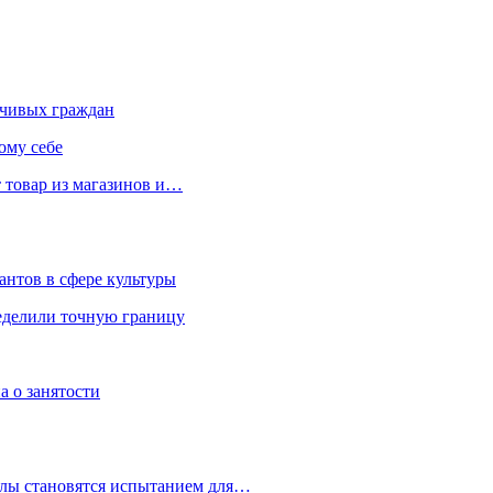
чивых граждан
ому себе
 товар из магазинов и…
антов в сфере культуры
еделили точную границу
а о занятости
улы становятся испытанием для…