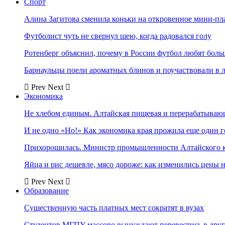
Спорт
Алина Загитова сменила коньки на откровенное мини-пл
Футболист чуть не свернул шею, когда радовался голу
Ротенберг объяснил, почему в России футбол любят боль
Барнаульцы поели ароматных блинов и поучаствовали в 
Prev
Next
Экономика
Не хлебом единым. Алтайская пищевая и перерабатыва
И не одно «Но!» Как экономика края прожила еще один 
Прихорошилась. Министр промышленности Алтайского к
Яйца и рис дешевле, мясо дороже: как изменились цены 
Prev
Next
Образование
Существенную часть платных мест сократят в вузах
Студентов МГПУ массово вынуждают перевестись в дру