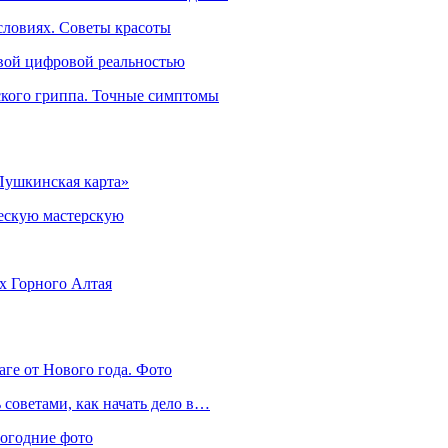
словиях. Советы красоты
овой цифровой реальностью
ского гриппа. Точные симптомы
Пушкинская карта»
ческую мастерскую
ях Горного Алтая
аге от Нового года. Фото
советами, как начать дело в…
вогодние фото