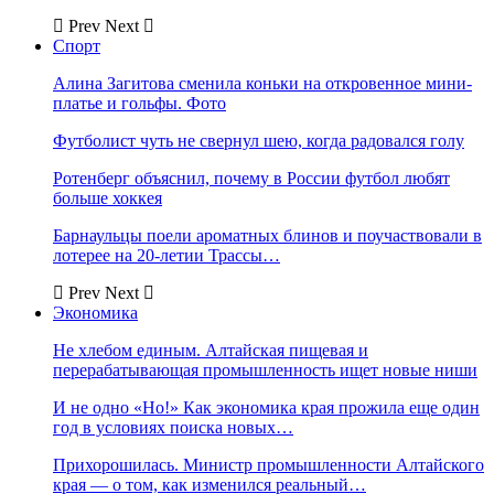
Prev
Next
Спорт
Алина Загитова сменила коньки на откровенное мини-
платье и гольфы. Фото
Футболист чуть не свернул шею, когда радовался голу
Ротенберг объяснил, почему в России футбол любят
больше хоккея
Барнаульцы поели ароматных блинов и поучаствовали в
лотерее на 20-летии Трассы…
Prev
Next
Экономика
Не хлебом единым. Алтайская пищевая и
перерабатывающая промышленность ищет новые ниши
И не одно «Но!» Как экономика края прожила еще один
год в условиях поиска новых…
Прихорошилась. Министр промышленности Алтайского
края — о том, как изменился реальный…