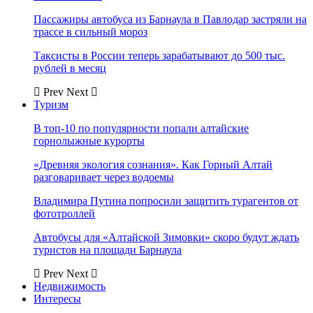
Пассажиры автобуса из Барнаула в Павлодар застряли на
трассе в сильный мороз
Таксисты в России теперь зарабатывают до 500 тыс.
рублей в месяц
Prev
Next
Туризм
В топ-10 по популярности попали алтайские
горнолыжные курорты
«Древняя экология сознания». Как Горный Алтай
разговаривает через водоемы
Владимира Путина попросили защитить турагентов от
фототроллей
Автобусы для «Алтайской Зимовки» скоро будут ждать
туристов на площади Барнаула
Prev
Next
Недвижимость
Интересы