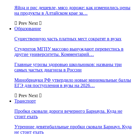
Яйца и рис дешевле, мясо дороже: как изменились цены
на продукты в Алтайском крае за…
Prev
Next
Образование
Существенную часть платных мест сократят в вузах
Студентов МГПУ массово вынуждают перевестись в
другие университеты. Комментарий…
Главные угрозы здоровью школьников: названы три
самых частых диагноза в России
Минобрнауки РФ утвердило новые минимальные баллы
ЕГЭ для поступления в вузы на 2026…
Prev
Next
Транспорт
Пробки сковали дороги вечернего Барнаула. Куда не
стоит ехать
Утренние девятибалльные пробки сковали Барнаул. Куда
не стоит ехать