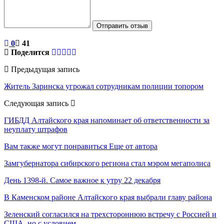
Отправить отзыв
0
41
Поделится
Предыдущая запись
Житель Заринска угрожал сотрудникам полиции топором
Следующая запись
ГИБДД Алтайского края напоминает об ответственности за
неуплату штрафов
Вам также могут понравиться
Еще от автора
Замгубернатора сибирского региона стал мэром мегаполиса
День 1398-й. Самое важное к утру 22 декабря
В Каменском районе Алтайского края выбрали главу района
Зеленский согласился на трехстороннюю встречу с Россией и
США, но с условием