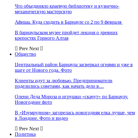
Что объединяло краевую библиотеку и кузнечно-
механическую мастерскую
Афиша. Куда сходить в Барнауле со 2 по 9 февраля
В барнаульском музее пройдет лекция о древних
крепостях Горного Алтая
Prev
Next
Общество
Центральный район Барнаула засверкал огнями и уже в
шаге от Нового года. Фото
Клиенты идут за любовью. Предприниматели
поделились советами, как начать дело в…
Олени Деда Мороза и игрушки «скачут» по Барнаулу.
Новогодние фото
В «Изумрудном» загорелась новогодняя елка лучше, чем
в Лондоне. Фото и видео
Prev
Next
Политика