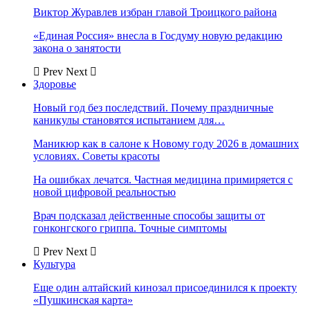
Виктор Журавлев избран главой Троицкого района
«Единая Россия» внесла в Госдуму новую редакцию
закона о занятости
Prev
Next
Здоровье
Новый год без последствий. Почему праздничные
каникулы становятся испытанием для…
Маникюр как в салоне к Новому году 2026 в домашних
условиях. Советы красоты
На ошибках лечатся. Частная медицина примиряется с
новой цифровой реальностью
Врач подсказал действенные способы защиты от
гонконгского гриппа. Точные симптомы
Prev
Next
Культура
Еще один алтайский кинозал присоединился к проекту
«Пушкинская карта»