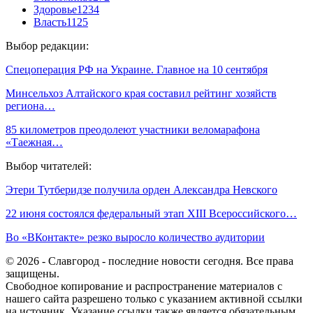
Здоровье
1234
Власть
1125
Выбор редакции:
Спецоперация РФ на Украине. Главное на 10 сентября
Минсельхоз Алтайского края составил рейтинг хозяйств
региона…
85 километров преодолеют участники веломарафона
«Таежная…
Выбор читателей:
Этери Тутберидзе получила орден Александра Невского
22 июня состоялся федеральный этап XIII Всероссийского…
Во «ВКонтакте» резко выросло количество аудитории
© 2026 - Славгород - последние новости сегодня. Все права
защищены.
Свободное копирование и распространение материалов с
нашего сайта разрешено только с указанием активной ссылки
на источник. Указание ссылки также является обязательным