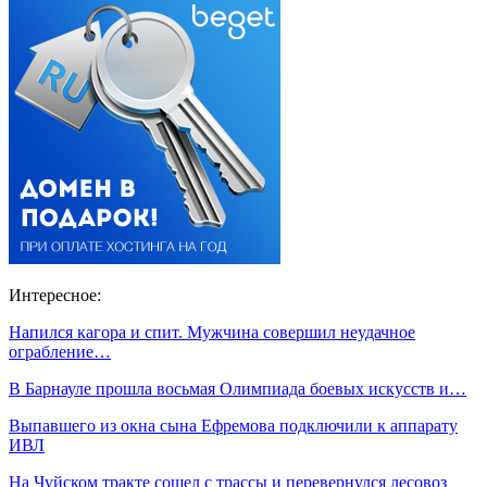
Интересное:
Напился кагора и спит. Мужчина совершил неудачное
ограбление…
В Барнауле прошла восьмая Олимпиада боевых искусств и…
Выпавшего из окна сына Ефремова подключили к аппарату
ИВЛ
На Чуйском тракте сошел с трассы и перевернулся лесовоз