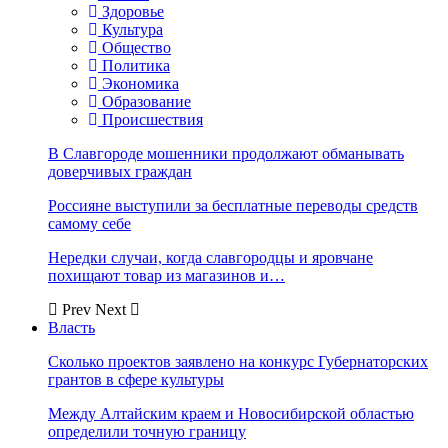
Здоровье
Культура
Общество
Политика
Экономика
Образование
Происшествия
В Славгороде мошенники продолжают обманывать
доверчивых граждан
Россияне выступили за бесплатные переводы средств
самому себе
Нередки случаи, когда славгородцы и яровчане
похищают товар из магазинов и…
Prev
Next
Власть
Сколько проектов заявлено на конкурс Губернаторских
грантов в сфере культуры
Между Алтайским краем и Новосибирской областью
определили точную границу