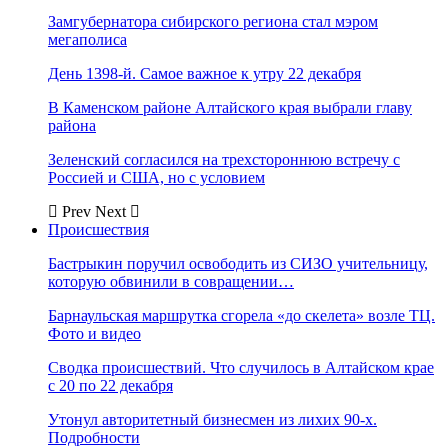
Замгубернатора сибирского региона стал мэром
мегаполиса
День 1398-й. Самое важное к утру 22 декабря
В Каменском районе Алтайского края выбрали главу
района
Зеленский согласился на трехстороннюю встречу с
Россией и США, но с условием
Prev
Next
Происшествия
Бастрыкин поручил освободить из СИЗО учительницу,
которую обвинили в совращении…
Барнаульская маршрутка сгорела «до скелета» возле ТЦ.
Фото и видео
Сводка происшествий. Что случилось в Алтайском крае
с 20 по 22 декабря
Утонул авторитетный бизнесмен из лихих 90-х.
Подробности