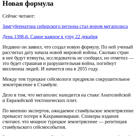
Новая формула
Сейчас читают:
Замгубернатора сибирского региона стал мэром мегаполиса
День 1398-й. Самое важное к утру 22 декабря
Недавно он заявил, что создал новую формулу. По ней ученый
рассчитал дату начала новой мировой войны. Сколько стран
в нее будут втянуты, исследователь не сообщил, но отметил —
это будет страшная и разрушительная война, погибнут
миллионы людей. И начнется она в 2055 году.
Между тем турецкие сейсмологи предрекли сокрушительное
землетрясение в Стамбуле.
Дело в том, что мегаполис находится на стыке Анатолийской
и Евразийской тектонических плит.
По мнению экспертов, ожидаемое стамбульское землетрясение
превысит потери в Кахраманмараше. Спикеры издания
считают, что мощное турецкое землетрясение — репетиция
стамбульского сейсмособытия.