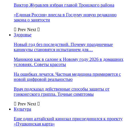
Виктор Журавлев избран главой Троицкого района
«Единая Россия» внесла в Госдуму новую редакцию
закона о занятости
Prev
Next
Здоровье
Новый год без последствий. Почему праздничные
каникулы становятся испытанием для…
Маникюр как в салоне к Новому году 2026 в домашних
условиях. Советы красоты
На ошибках лечатся. Частная медицина примиряется с
новой цифровой реальностью
Врач подсказал действенные способы защиты от
гонконгского гриппа. Точные симптомы
Prev
Next
Культура
Еще один алтайский кинозал присоединился к проекту
«Пушкинская карта»