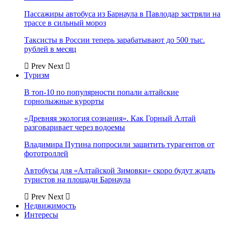
Пассажиры автобуса из Барнаула в Павлодар застряли на
трассе в сильный мороз
Таксисты в России теперь зарабатывают до 500 тыс.
рублей в месяц
Prev
Next
Туризм
В топ-10 по популярности попали алтайские
горнолыжные курорты
«Древняя экология сознания». Как Горный Алтай
разговаривает через водоемы
Владимира Путина попросили защитить турагентов от
фототроллей
Автобусы для «Алтайской Зимовки» скоро будут ждать
туристов на площади Барнаула
Prev
Next
Недвижимость
Интересы