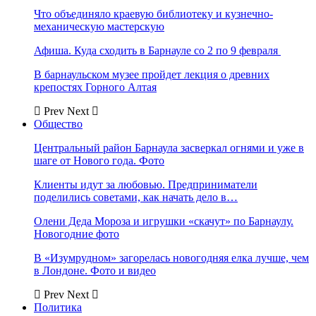
Что объединяло краевую библиотеку и кузнечно-
механическую мастерскую
Афиша. Куда сходить в Барнауле со 2 по 9 февраля
В барнаульском музее пройдет лекция о древних
крепостях Горного Алтая
Prev
Next
Общество
Центральный район Барнаула засверкал огнями и уже в
шаге от Нового года. Фото
Клиенты идут за любовью. Предприниматели
поделились советами, как начать дело в…
Олени Деда Мороза и игрушки «скачут» по Барнаулу.
Новогодние фото
В «Изумрудном» загорелась новогодняя елка лучше, чем
в Лондоне. Фото и видео
Prev
Next
Политика