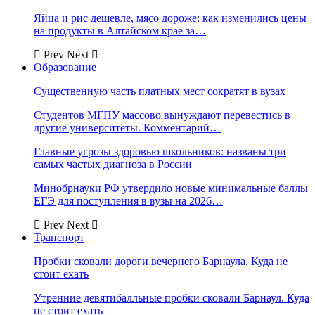
Яйца и рис дешевле, мясо дороже: как изменились цены
на продукты в Алтайском крае за…
Prev
Next
Образование
Существенную часть платных мест сократят в вузах
Студентов МГПУ массово вынуждают перевестись в
другие университеты. Комментарий…
Главные угрозы здоровью школьников: названы три
самых частых диагноза в России
Минобрнауки РФ утвердило новые минимальные баллы
ЕГЭ для поступления в вузы на 2026…
Prev
Next
Транспорт
Пробки сковали дороги вечернего Барнаула. Куда не
стоит ехать
Утренние девятибалльные пробки сковали Барнаул. Куда
не стоит ехать