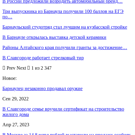
В России предложили возродить автомобильный бренд…
Три выпускника из Барнаула получили 100 баллов на ЕГЭ
по…
Барнаульский студотряд стал лучшим на кузбасской стройке
В Барнауле открылась выставка детской керамики
Районы Алтайского края получили гранты за достижение…
В Славгороде работает стрелковый тир
Prev
Next
1 из 2 347
Новое:
Барнаулец незаконно продавал оружие
Сен 29, 2022
В Славгороде семье вручили сертификат на строительство
жилого дома
Апр 27, 2023
В Москве за 14,8 млрд рублей выставили на продажу особняк