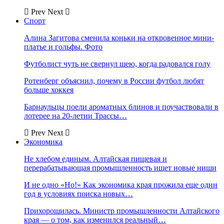
Prev
Next
Спорт
Алина Загитова сменила коньки на откровенное мини-
платье и гольфы. Фото
Футболист чуть не свернул шею, когда радовался голу
Ротенберг объяснил, почему в России футбол любят
больше хоккея
Барнаульцы поели ароматных блинов и поучаствовали в
лотерее на 20-летии Трассы…
Prev
Next
Экономика
Не хлебом единым. Алтайская пищевая и
перерабатывающая промышленность ищет новые ниши
И не одно «Но!» Как экономика края прожила еще один
год в условиях поиска новых…
Прихорошилась. Министр промышленности Алтайского
края — о том, как изменился реальный…