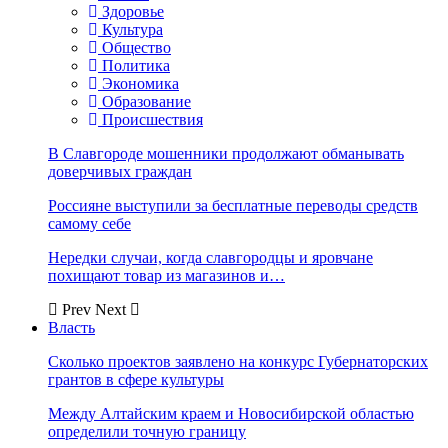
Здоровье
Культура
Общество
Политика
Экономика
Образование
Происшествия
В Славгороде мошенники продолжают обманывать
доверчивых граждан
Россияне выступили за бесплатные переводы средств
самому себе
Нередки случаи, когда славгородцы и яровчане
похищают товар из магазинов и…
Prev
Next
Власть
Сколько проектов заявлено на конкурс Губернаторских
грантов в сфере культуры
Между Алтайским краем и Новосибирской областью
определили точную границу