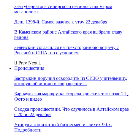
Замгубернатора сибирского региона стал мэром
мегаполиса
День 1398-й. Самое важное к утру 22 декабря
В Каменском районе Алтайского края выбрали главу
района
Зеленский согласился на трехстороннюю встречу с
Россией и США, но с условием
Prev
Next
Происшествия
Бастрыкин поручил освободить из СИЗО учительницу,
которую обвинили в совращении…
Барнаульская маршрутка сгорела «до скелета» возле ТЦ.
Фото и видео
Сводка происшествий. Что случилось в Алтайском крае
с 20 по 22 декабря
Утонул авторитетный бизнесмен из лихих 90-х.
Подробности