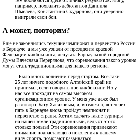
тем добиваются здесь отличных результатов. Могу,
например, похвалить дебютантов Даниила
Шмелёва, Константина Скударнова, они уверенно
выиграли свои бои.
А может, повторим?
Еще не закончились текущие чемпионат и первенство России
в Барнауле, а мы уже узнали от президента краевой
Федерации кикбоксинга, депутата Барнаульской городской
Думы Вячеслава Перерядова, что соревнования такого уровня
могут стать традиционными для нашего региона.
– Было много волнений перед стартом. Все-таки
25 лет ничего подобного Алтайский край не
принимал, если говорить про кикбоксинг. Но у
нас все проходит на самом высоком
организационном уровне. У меня уже даже был
разговор с Бату Хасиковым, и, возможно, лет через
пять в Барнауле вновь пройдут чемпионат и
первенство страны. Хотим сделать такие турниры
на нашей земле традиционными, ведь от этого
столько пользы! Эти соревнования привлекают
внимание подрастающего поколения к нашему
виду спорта, помогают развиваться