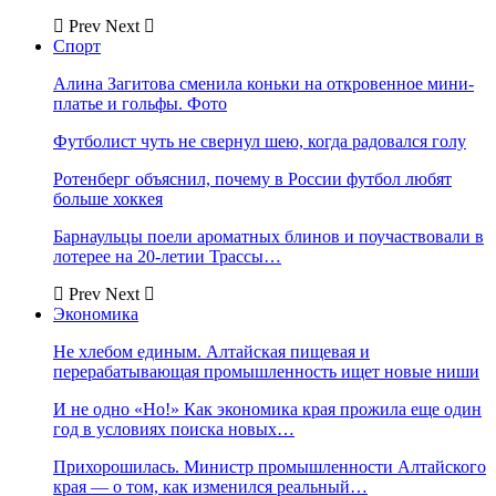
Prev
Next
Спорт
Алина Загитова сменила коньки на откровенное мини-
платье и гольфы. Фото
Футболист чуть не свернул шею, когда радовался голу
Ротенберг объяснил, почему в России футбол любят
больше хоккея
Барнаульцы поели ароматных блинов и поучаствовали в
лотерее на 20-летии Трассы…
Prev
Next
Экономика
Не хлебом единым. Алтайская пищевая и
перерабатывающая промышленность ищет новые ниши
И не одно «Но!» Как экономика края прожила еще один
год в условиях поиска новых…
Прихорошилась. Министр промышленности Алтайского
края — о том, как изменился реальный…