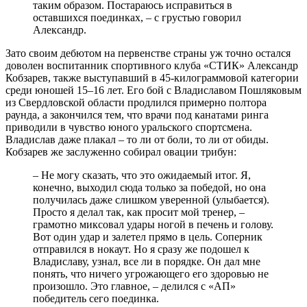
таким образом. Постараюсь исправиться в
оставшихся поединках, – с грустью говорил
Александр.
Зато своим дебютом на первенстве страны уж точно остался
доволен воспитанник спортивного клуба «СТИК» Александр
Кобзарев, также выступавший в 45-килограммовой категории
среди юношей 15–16 лет. Его бой с Владиславом Пошляковым
из Свердловской области продлился примерно полтора
раунда, а закончился тем, что врачи под канатами ринга
приводили в чувство юного уральского спортсмена.
Владислав даже плакал – то ли от боли, то ли от обиды.
Кобзарев же заслуженно собирал овации трибун:
– Не могу сказать, что это ожидаемый итог. Я,
конечно, выходил сюда только за победой, но она
получилась даже слишком уверенной (улыбается).
Просто я делал так, как просит мой тренер, –
грамотно миксовал удары ногой в печень и голову.
Вот один удар и залетел прямо в цель. Соперник
отправился в нокаут. Но я сразу же подошел к
Владиславу, узнал, все ли в порядке. Он дал мне
понять, что ничего угрожающего его здоровью не
произошло. Это главное, – делился с «АП»
победитель сего поединка.