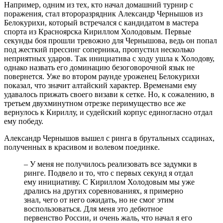
Например, одним из тех, кто начал домашний турнир с
поражения, стал второразрядник Александр Чернышов из
Белокурихи, который встречался с кандидатом в мастера
спорта из Красноярска Кириллом Холодовым. Первые
секунды боя прошли тревожно для Чернышова, ведь он попал
под жесткий прессинг соперника, пропустил несколько
неприятных ударов. Так инициатива с ходу ушла к Холодову,
однако назвать его доминацию безоговорочной язык не
повернется. Уже во втором раунде уроженец Белокурихи
показал, что значит алтайский характер. Временами ему
удавалось прижать своего визави к сетке. Но, к сожалению, в
третьем двухминутном отрезке перимущество все же
вернулось к Кириллу, и судейский корпус единогласно отдал
ему победу.
Александр Чернышов вышел с ринга в брутальных ссадинах,
полученных в красивом и волевом поединке.
– У меня не получилось реализовать все задумки в
ринге. Подвело и то, что с первых секунд я отдал
ему инициативу. С Кириллом Холодовым мы уже
дрались на других соревнованиях, я примерно
знал, чего от него ожидать, но не смог этим
воспользоваться. Для меня это дебютное
первенство России, и очень жаль, что начал я его