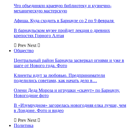
Что объединяло краевую библиотеку и кузнечно-
механическую мастерскую
Афиша. Куда сходить в Барнауле со 2 по 9 февраля
В барнаульском музее пройдет лекция о древних
крепостях Горного Алтая
Prev
Next
Общество
Центральный район Барнаула засверкал огнями и уже в
шаге от Нового года. Фото
Клиенты идут за любовью. Предприниматели
поделились советами, как начать дело в…
Олени Деда Мороза и игрушки «скачут» по Барнаулу.
Новогодние фото
В «Изумрудном» загорелась новогодняя елка лучше, чем
в Лондоне. Фото и видео
Prev
Next
Политика