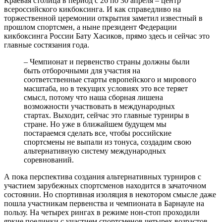
Краевая столица в период с 26 по 30 апреля – центр
всероссийского кикбоксинга. И как справедливо на
торжественной церемонии открытия заметил известный в
прошлом спортсмен, а ныне президент Федерации
кикбоксинга России Бату Хасиков, прямо здесь и сейчас это
главные состязания года.
– Чемпионат и первенство страны должны были
быть отборочными для участия на
соответственные старты европейского и мирового
масштаба, но в текущих условиях это все теряет
смысл, потому что наша сборная лишена
возможности участвовать в международных
стартах. Выходит, сейчас это главные турниры в
стране. Но уже в ближайшем будущем мы
постараемся сделать все, чтобы российские
спортсмены не выпали из тонуса, создадим свою
альтернативную систему международных
соревнований.
А пока перспектива создания альтернативных турниров с
участием зарубежных спортсменов находится в зачаточном
состоянии. Но спортивная изоляция в некотором смысле даже
пошла участникам первенства и чемпионата в Барнауле на
пользу. На четырех рингах в режиме нон-стоп проходили
яркие поединки с участием спортсменов четырех возрастов