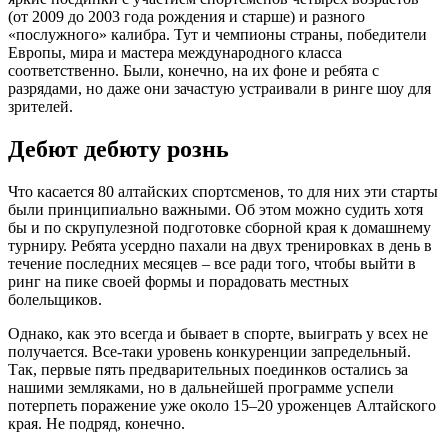
(от 2009 до 2003 года рождения и старше) и разного
«послужного» калибра. Тут и чемпионы страны, победители
Европы, мира и мастера международного класса
соответственно. Были, конечно, на их фоне и ребята с
разрядами, но даже они зачастую устраивали в ринге шоу для
зрителей.
Дебют дебюту рознь
Что касается 80 алтайских спортсменов, то для них эти старты
были принципиально важными. Об этом можно судить хотя
бы и по скрупулезной подготовке сборной края к домашнему
турниру. Ребята усердно пахали на двух тренировках в день в
течение последних месяцев – все ради того, чтобы выйти в
ринг на пике своей формы и порадовать местных
болельщиков.
Однако, как это всегда и бывает в спорте, выиграть у всех не
получается. Все-таки уровень конкуренции запредельный.
Так, первые пять предварительных поединков остались за
нашими земляками, но в дальнейшей программе успели
потерпеть поражение уже около 15–20 уроженцев Алтайского
края. Не подряд, конечно.