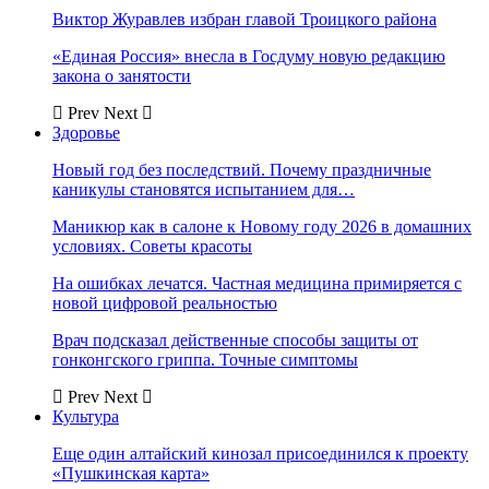
Виктор Журавлев избран главой Троицкого района
«Единая Россия» внесла в Госдуму новую редакцию
закона о занятости
Prev
Next
Здоровье
Новый год без последствий. Почему праздничные
каникулы становятся испытанием для…
Маникюр как в салоне к Новому году 2026 в домашних
условиях. Советы красоты
На ошибках лечатся. Частная медицина примиряется с
новой цифровой реальностью
Врач подсказал действенные способы защиты от
гонконгского гриппа. Точные симптомы
Prev
Next
Культура
Еще один алтайский кинозал присоединился к проекту
«Пушкинская карта»