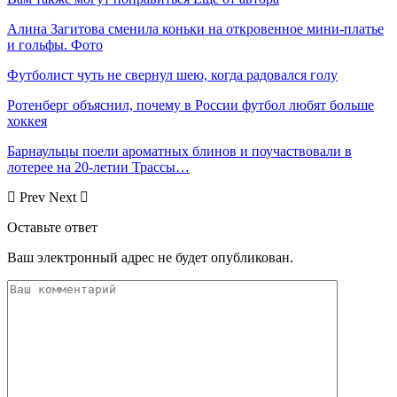
Алина Загитова сменила коньки на откровенное мини-платье
и гольфы. Фото
Футболист чуть не свернул шею, когда радовался голу
Ротенберг объяснил, почему в России футбол любят больше
хоккея
Барнаульцы поели ароматных блинов и поучаствовали в
лотерее на 20-летии Трассы…
Prev
Next
Оставьте ответ
Ваш электронный адрес не будет опубликован.