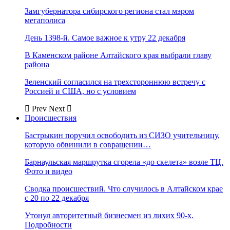
Замгубернатора сибирского региона стал мэром
мегаполиса
День 1398-й. Самое важное к утру 22 декабря
В Каменском районе Алтайского края выбрали главу
района
Зеленский согласился на трехстороннюю встречу с
Россией и США, но с условием
Prev
Next
Происшествия
Бастрыкин поручил освободить из СИЗО учительницу,
которую обвинили в совращении…
Барнаульская маршрутка сгорела «до скелета» возле ТЦ.
Фото и видео
Сводка происшествий. Что случилось в Алтайском крае
с 20 по 22 декабря
Утонул авторитетный бизнесмен из лихих 90-х.
Подробности