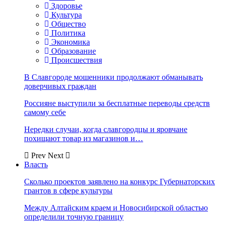
Здоровье
Культура
Общество
Политика
Экономика
Образование
Происшествия
В Славгороде мошенники продолжают обманывать
доверчивых граждан
Россияне выступили за бесплатные переводы средств
самому себе
Нередки случаи, когда славгородцы и яровчане
похищают товар из магазинов и…
Prev
Next
Власть
Сколько проектов заявлено на конкурс Губернаторских
грантов в сфере культуры
Между Алтайским краем и Новосибирской областью
определили точную границу