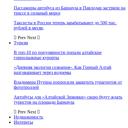
Пассажиры автобуса из Барнаула в Павлодар застряли на
трассе в сильный мороз
Таксисты в России теперь зарабатывают до 500 тыс.
рублей в месяц
Prev
Next
Туризм
В топ-10 по популярности попали алтайские
горнолыжные курорты
«Древняя экология сознания». Как Горный Алтай
разговаривает через водоемы
Владимира Путина попросили защитить турагентов от
фототроллей
Автобусы для «Алтайской Зимовки» скоро будут ждать
туристов на площади Барнаула
Prev
Next
Недвижимость
Интересы