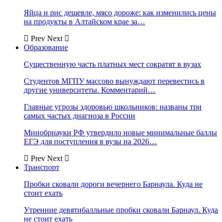
Яйца и рис дешевле, мясо дороже: как изменились цены
на продукты в Алтайском крае за…
Prev
Next
Образование
Существенную часть платных мест сократят в вузах
Студентов МГПУ массово вынуждают перевестись в
другие университеты. Комментарий…
Главные угрозы здоровью школьников: названы три
самых частых диагноза в России
Минобрнауки РФ утвердило новые минимальные баллы
ЕГЭ для поступления в вузы на 2026…
Prev
Next
Транспорт
Пробки сковали дороги вечернего Барнаула. Куда не
стоит ехать
Утренние девятибалльные пробки сковали Барнаул. Куда
не стоит ехать