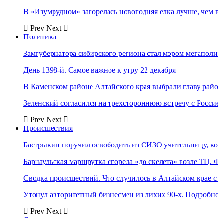
В «Изумрудном» загорелась новогодняя елка лучше, чем 
Prev
Next
Политика
Замгубернатора сибирского региона стал мэром мегаполи
День 1398-й. Самое важное к утру 22 декабря
В Каменском районе Алтайского края выбрали главу рай
Зеленский согласился на трехстороннюю встречу с Росси
Prev
Next
Происшествия
Бастрыкин поручил освободить из СИЗО учительницу, 
Барнаульская маршрутка сгорела «до скелета» возле ТЦ. 
Сводка происшествий. Что случилось в Алтайском крае с 
Утонул авторитетный бизнесмен из лихих 90-х. Подробн
Prev
Next