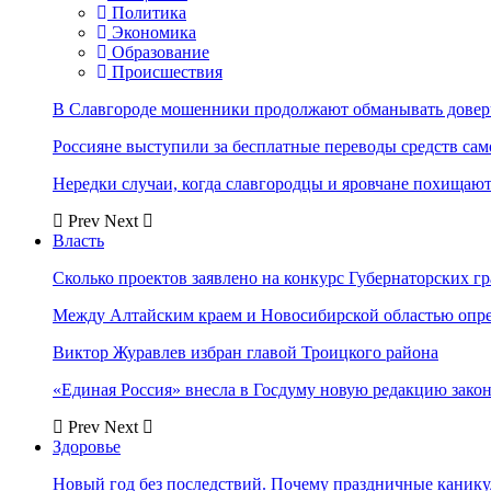
Политика
Экономика
Образование
Происшествия
В Славгороде мошенники продолжают обманывать довер
Россияне выступили за бесплатные переводы средств сам
Нередки случаи, когда славгородцы и яровчане похищают
Prev
Next
Власть
Сколько проектов заявлено на конкурс Губернаторских гр
Между Алтайским краем и Новосибирской областью опр
Виктор Журавлев избран главой Троицкого района
«Единая Россия» внесла в Госдуму новую редакцию закон
Prev
Next
Здоровье
Новый год без последствий. Почему праздничные каник