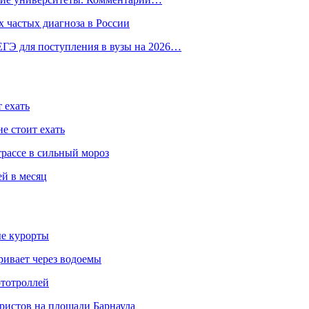
 частых диагноза в России
ГЭ для поступления в вузы на 2026…
 ехать
е стоит ехать
трассе в сильный мороз
ей в месяц
ые курорты
ривает через водоемы
ототроллей
ристов на площади Барнаула