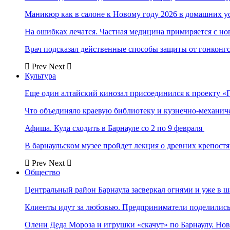
Маникюр как в салоне к Новому году 2026 в домашних у
На ошибках лечатся. Частная медицина примиряется с н
Врач подсказал действенные способы защиты от гонконг
Prev
Next
Культура
Еще один алтайский кинозал присоединился к проекту «
Что объединяло краевую библиотеку и кузнечно-механи
Афиша. Куда сходить в Барнауле со 2 по 9 февраля
В барнаульском музее пройдет лекция о древних крепост
Prev
Next
Общество
Центральный район Барнаула засверкал огнями и уже в ш
Клиенты идут за любовью. Предприниматели поделились 
Олени Деда Мороза и игрушки «скачут» по Барнаулу. Но