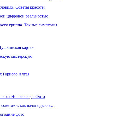
словиях. Советы красоты
овой цифровой реальностью
ского гриппа. Точные симптомы
Пушкинская карта»
ческую мастерскую
ях Горного Алтая
аге от Нового года. Фото
советами, как начать дело в…
вогодние фото