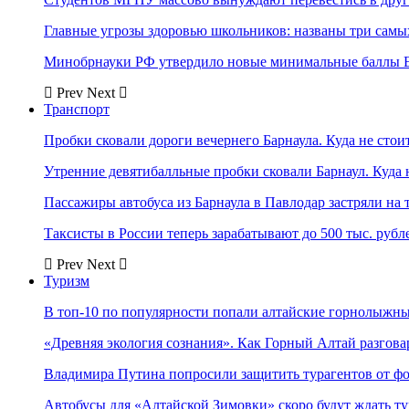
Главные угрозы здоровью школьников: названы три самых
Минобрнауки РФ утвердило новые минимальные баллы Е
Prev
Next
Транспорт
Пробки сковали дороги вечернего Барнаула. Куда не стоит
Утренние девятибалльные пробки сковали Барнаул. Куда н
Пассажиры автобуса из Барнаула в Павлодар застряли на 
Таксисты в России теперь зарабатывают до 500 тыс. рубл
Prev
Next
Туризм
В топ-10 по популярности попали алтайские горнолыжн
«Древняя экология сознания». Как Горный Алтай разгова
Владимира Путина попросили защитить турагентов от ф
Автобусы для «Алтайской Зимовки» скоро будут ждать ту