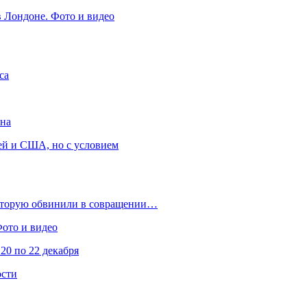
в Лондоне. Фото и видео
са
она
ей и США, но с условием
которую обвинили в совращении…
Фото и видео
20 по 22 декабря
ости