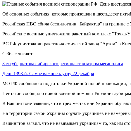
Об основных событиях, которые произошли в шестьдесят пятый
Российская ПВО сбила беспилотник "Байрактар" на границе с 
Российские военные уничтожили ракетный комплекс "Точка-У"
ВС РФ уничтожили ракетно-космический завод "Артем" в Киев
Сейчас читают:
Замгубернатора сибирского региона стал мэром мегаполиса
День 1398-й. Самое важное к утру 22 декабря
МО РФ сообщило о подготовке Украиной новой провокации, ч
Пентагон сообщил о новой военной помощи Украине гаубицам
В Вашингтоне заявили, что в трех местах вне Украины обучают
На территории самой Украины обучать украинцев не намерены
Вашингтон заявил, что не навязывает украинцам то, как им стои