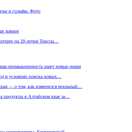
атье и гольфы. Фото
ше хоккея
лотерее на 20-летии Трассы…
ющая промышленность ищет новые ниши
год в условиях поиска новых…
рая — о том, как изменился реальный…
на продукты в Алтайском крае за…
гие университеты. Комментарий…