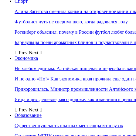
Спорт
Алина Загитова сменила коньки на откровенное мини-пл
Футболист чуть не свернул шею, когда радовался голу
Ротенберг объяснил, почему в России футбол любят боль
Барнаульцы поели ароматных блинов и поучаствовали в 
Prev
Next
Экономика
Не хлебом единым. Алтайская пищевая и перерабатыва
И не одно «Но!» Как экономика края прожила еще один 
Прихорошилась. Министр промышленности Алтайского к
Яйца и рис дешевле, мясо дороже: как изменились цены 
Prev
Next
Образование
Существенную часть платных мест сократят в вузах
Студентов МГПУ массово вынуждают перевестись в дру