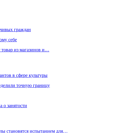
чивых граждан
ому себе
 товар из магазинов и…
антов в сфере культуры
еделили точную границу
а о занятости
улы становятся испытанием для…