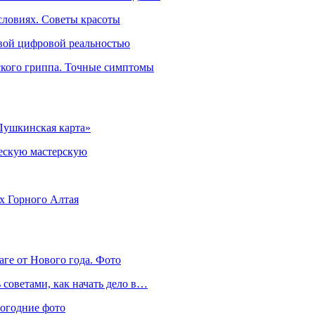
словиях. Советы красоты
овой цифровой реальностью
ского гриппа. Точные симптомы
Пушкинская карта»
ческую мастерскую
ях Горного Алтая
аге от Нового года. Фото
советами, как начать дело в…
вогодние фото