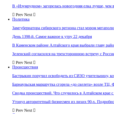
В «Изумрудном» загорелась новогодняя елка лучше, чем 
Prev
Next
Политика
Замгубернатора сибирского региона стал мэром мегаполи
День 1398-й. Самое важное к утру 22 декабря
В Каменском районе Алтайского края выбрали главу рай
Зеленский согласился на трехстороннюю встречу с Росси
Prev
Next
Происшествия
Бастрыкин поручил освободить из СИЗО учительницу, 
Барнаульская маршрутка сгорела «до скелета» возле ТЦ. 
Сводка происшествий. Что случилось в Алтайском крае с 
Утонул авторитетный бизнесмен из лихих 90-х. Подробн
Prev
Next