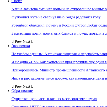
Спорт
Алина Загитова сменила коньки на откровенное мини-пл
Футболист чуть не свернул шею, когда радовался голу
Ротенберг объяснил, почему в России футбол любят боль
Барнаульцы поели ароматных блинов и поучаствовали в 
Prev
Next
Экономика
Не хлебом единым. Алтайская пищевая и перерабатыва
И не одно «Но!» Как экономика края прожила еще один 
Прихорошилась. Министр промышленности Алтайского к
Яйца и рис дешевле, мясо дороже: как изменились цены 
Prev
Next
Образование
Существенную часть платных мест сократят в вузах
Студентов МГПУ массово вынуждают перевестись в дру