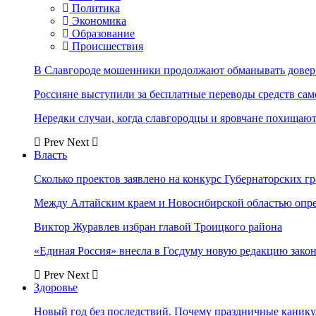
Политика
Экономика
Образование
Происшествия
В Славгороде мошенники продолжают обманывать довер
Россияне выступили за бесплатные переводы средств сам
Нередки случаи, когда славгородцы и яровчане похищают
Prev
Next
Власть
Сколько проектов заявлено на конкурс Губернаторских гр
Между Алтайским краем и Новосибирской областью опр
Виктор Журавлев избран главой Троицкого района
«Единая Россия» внесла в Госдуму новую редакцию закон
Prev
Next
Здоровье
Новый год без последствий. Почему праздничные каник