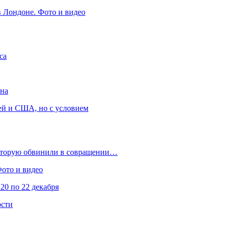
в Лондоне. Фото и видео
са
она
ей и США, но с условием
которую обвинили в совращении…
Фото и видео
20 по 22 декабря
ости