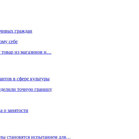
чивых граждан
ому себе
 товар из магазинов и…
антов в сфере культуры
еделили точную границу
а о занятости
улы становятся испытанием для…