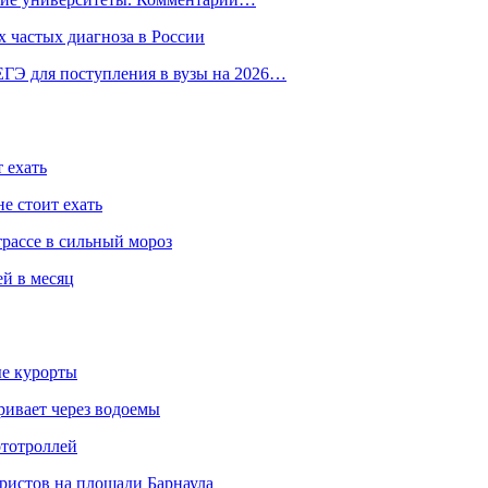
 частых диагноза в России
ГЭ для поступления в вузы на 2026…
 ехать
е стоит ехать
трассе в сильный мороз
ей в месяц
ые курорты
ривает через водоемы
ототроллей
ристов на площади Барнаула