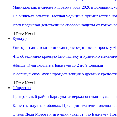
Маникюр как в салоне к Новому году 2026 в домашних у
На ошибках лечатся. Частная медицина примиряется с н
Врач подсказал действенные способы защиты от гонконг
Prev
Next
Культура
Еще один алтайский кинозал присоединился к проекту «
Что объединяло краевую библиотеку и кузнечно-механи
Афиша. Куда сходить в Барнауле со 2 по 9 февраля
В барнаульском музее пройдет лекция о древних крепост
Prev
Next
Общество
Центральный район Барнаула засверкал огнями и уже в ш
Клиенты идут за любовью. Предприниматели поделились 
Олени Деда Мороза и игрушки «скачут» по Барнаулу. Но