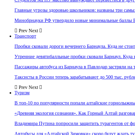
Главные угрозы здоровью школьников: названы три самых
Минобрнауки РФ утвердило новые минимальные баллы Е
Prev
Next
Транспорт
Пробки сковали дороги вечернего Барнаула. Куда не стоит
Утренние девятибалльные пробки сковали Барнаул. Куда н
Пассажиры автобуса из Барнаула в Павлодар застряли на 
Таксисты в России теперь зарабатывают до 500 тыс. рубл
Prev
Next
Туризм
В топ-10 по популярности попали алтайские горнолыжн
«Древняя экология сознания». Как Горный Алтай разгова
Владимира Путина попросили защитить турагентов от ф
Автобусы для «Алтайской Зимовки» скоро будут ждать ту