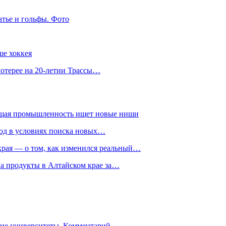
атье и гольфы. Фото
ше хоккея
лотерее на 20-летии Трассы…
ющая промышленность ищет новые ниши
год в условиях поиска новых…
рая — о том, как изменился реальный…
на продукты в Алтайском крае за…
гие университеты. Комментарий…