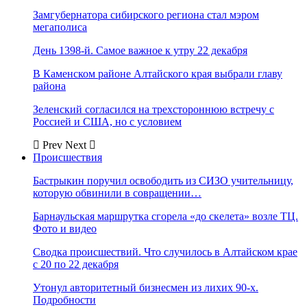
Замгубернатора сибирского региона стал мэром
мегаполиса
День 1398-й. Самое важное к утру 22 декабря
В Каменском районе Алтайского края выбрали главу
района
Зеленский согласился на трехстороннюю встречу с
Россией и США, но с условием
Prev
Next
Происшествия
Бастрыкин поручил освободить из СИЗО учительницу,
которую обвинили в совращении…
Барнаульская маршрутка сгорела «до скелета» возле ТЦ.
Фото и видео
Сводка происшествий. Что случилось в Алтайском крае
с 20 по 22 декабря
Утонул авторитетный бизнесмен из лихих 90-х.
Подробности