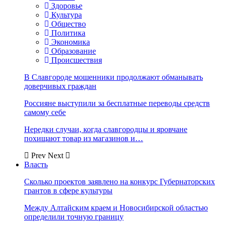
Здоровье
Культура
Общество
Политика
Экономика
Образование
Происшествия
В Славгороде мошенники продолжают обманывать
доверчивых граждан
Россияне выступили за бесплатные переводы средств
самому себе
Нередки случаи, когда славгородцы и яровчане
похищают товар из магазинов и…
Prev
Next
Власть
Сколько проектов заявлено на конкурс Губернаторских
грантов в сфере культуры
Между Алтайским краем и Новосибирской областью
определили точную границу