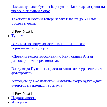
Пассажиры автобуса из Барнаула в Павлодар застряли на
трассе в сильный мороз
Таксисты в России теперь зарабатывают до 500 тыс.
рублей в месяц
Prev
Next
Туризм
В топ-10 по популярности попали алтайские
горнолыжные курорты
«Древняя экология сознания». Как Горный Алтай
разговаривает через водоемы
Владимира Путина попросили защитить турагентов от
фототроллей
Автобусы для «Алтайской Зимовки» скоро будут ждать
туристов на площади Барнаула
Prev
Next
Недвижимость
Интересы