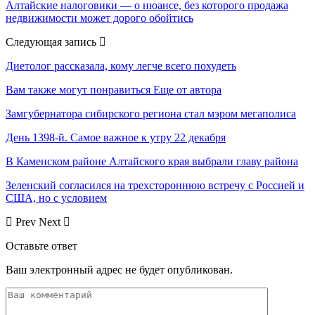
Алтайские налоговики — о нюансе, без которого продажа
недвижимости может дорого обойтись
Следующая запись
Диетолог рассказала, кому легче всего похудеть
Вам также могут понравиться
Еще от автора
Замгубернатора сибирского региона стал мэром мегаполиса
День 1398-й. Самое важное к утру 22 декабря
В Каменском районе Алтайского края выбрали главу района
Зеленский согласился на трехстороннюю встречу с Россией и
США, но с условием
Prev
Next
Оставьте ответ
Ваш электронный адрес не будет опубликован.