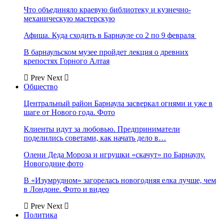
Что объединяло краевую библиотеку и кузнечно-
механическую мастерскую
Афиша. Куда сходить в Барнауле со 2 по 9 февраля
В барнаульском музее пройдет лекция о древних
крепостях Горного Алтая
Prev
Next
Общество
Центральный район Барнаула засверкал огнями и уже в
шаге от Нового года. Фото
Клиенты идут за любовью. Предприниматели
поделились советами, как начать дело в…
Олени Деда Мороза и игрушки «скачут» по Барнаулу.
Новогодние фото
В «Изумрудном» загорелась новогодняя елка лучше, чем
в Лондоне. Фото и видео
Prev
Next
Политика