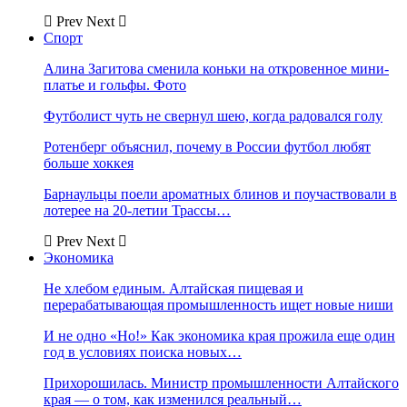
Prev
Next
Спорт
Алина Загитова сменила коньки на откровенное мини-
платье и гольфы. Фото
Футболист чуть не свернул шею, когда радовался голу
Ротенберг объяснил, почему в России футбол любят
больше хоккея
Барнаульцы поели ароматных блинов и поучаствовали в
лотерее на 20-летии Трассы…
Prev
Next
Экономика
Не хлебом единым. Алтайская пищевая и
перерабатывающая промышленность ищет новые ниши
И не одно «Но!» Как экономика края прожила еще один
год в условиях поиска новых…
Прихорошилась. Министр промышленности Алтайского
края — о том, как изменился реальный…