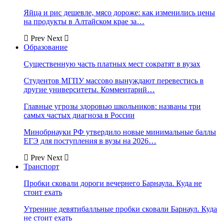
Яйца и рис дешевле, мясо дороже: как изменились цены
на продукты в Алтайском крае за…
Prev
Next
Образование
Существенную часть платных мест сократят в вузах
Студентов МГПУ массово вынуждают перевестись в
другие университеты. Комментарий…
Главные угрозы здоровью школьников: названы три
самых частых диагноза в России
Минобрнауки РФ утвердило новые минимальные баллы
ЕГЭ для поступления в вузы на 2026…
Prev
Next
Транспорт
Пробки сковали дороги вечернего Барнаула. Куда не
стоит ехать
Утренние девятибалльные пробки сковали Барнаул. Куда
не стоит ехать