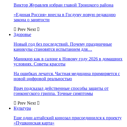
Виктор Журавлев избран главой Троицкого района
«Единая Россия» внесла в Госдуму новую редакцию
закона о занятости
Prev
Next
Здоровье
Новый год без последствий. Почему праздничные
каникулы становятся испытанием для…
Маникюр как в салоне к Новому году 2026 в домашних
условиях. Советы красоты
На ошибках лечатся. Частная медицина примиряется с
новой цифровой реальностью
Врач подсказал действенные способы защиты от
гонконгского гриппа. Точные симптомы
Prev
Next
Культура
Еще один алтайский кинозал присоединился к проекту
«Пушкинская карта»