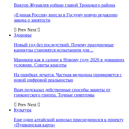
Виктор Журавлев избран главой Троицкого района
«Единая Россия» внесла в Госдуму новую редакцию
закона о занятости
Prev
Next
Здоровье
Новый год без последствий. Почему праздничные
каникулы становятся испытанием для…
Маникюр как в салоне к Новому году 2026 в домашних
условиях. Советы красоты
На ошибках лечатся. Частная медицина примиряется с
новой цифровой реальностью
Врач подсказал действенные способы защиты от
гонконгского гриппа. Точные симптомы
Prev
Next
Культура
Еще один алтайский кинозал присоединился к проекту
«Пушкинская карта»