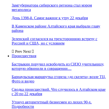
Замгубернатора сибирского региона стал мэром
мегаполиса
День 1398-й. Самое важное к утру 22 декабря
В Каменском районе Алтайского края выбрали главу
района
Зеленский согласился на трехстороннюю встречу с
Россией и США, но с условием
Prev
Next
Происшествия
Бастрыкин поручил освободить из СИЗО учительницу,
которую обвинили в совращении…
Барнаульская маршрутка сгорела «до скелета» возле ТЦ.
Фото и видео
Сводка происшествий. Что случилось в Алтайском крае
с 20 по 22 декабря
Утонул авторитетный бизнесмен из лихих 90-х.
Подробности