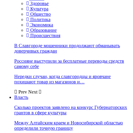
Здоровье
Культура
Общество
Политика
Экономика
Образование
Происшествия
В Славгороде мошенники продолжают обманывать
доверчивых граждан
Россияне выступили за бесплатные переводы средств
самому себе
Нередки случаи, когда славгородцы и яровчане
похищают товар из магазинов и…
Prev
Next
Власть
Сколько проектов заявлено на конкурс Губернаторских
грантов в сфере культуры
Между Алтайским краем и Новосибирской областью
определили точную границу