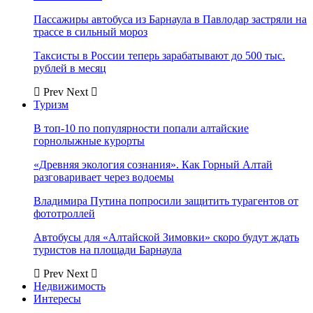
Пассажиры автобуса из Барнаула в Павлодар застряли на
трассе в сильный мороз
Таксисты в России теперь зарабатывают до 500 тыс.
рублей в месяц
Prev
Next
Туризм
В топ-10 по популярности попали алтайские
горнолыжные курорты
«Древняя экология сознания». Как Горный Алтай
разговаривает через водоемы
Владимира Путина попросили защитить турагентов от
фототроллей
Автобусы для «Алтайской Зимовки» скоро будут ждать
туристов на площади Барнаула
Prev
Next
Недвижимость
Интересы