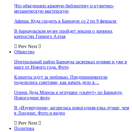
Что объединяло краевую библиотеку и кузнечно-
механическую мастерскую
Афиша. Куда сходить в Барнауле со 2 по 9 февраля
В барнаульском музее пройдет лекция о древних
крепостях Горного Алтая
Prev
Next
Общество
Центральный район Барнаула засверкал огнями и уже в
шаге от Нового года. Фото
Клиенты идут за любовью. Предприниматели
поделились советами, как начать дело в…
Олени Деда Мороза и игрушки «скачут» по Барнаулу.
Новогодние фото
В «Изумрудном» загорелась новогодняя елка лучше, чем
в Лондоне. Фото и видео
Prev
Next
Политика