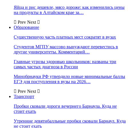
Яйца и рис дешевле, мясо дороже: как изменились цены
на продукты в Алтайском крае за…
Prev
Next
Образование
Существенную часть платных мест сократят в вузах
Студентов МГПУ массово вынуждают перевестись в
другие университеты. Комментарий…
Главные угрозы здоровью школьников: названы три
самых частых диагноза в России
Минобрнауки РФ утвердило новые минимальные баллы
ЕГЭ для поступления в вузы на 2026…
Prev
Next
Транспорт
Пробки сковали дороги вечернего Барнаула. Куда не
стоит ехать
Утренние девятибалльные пробки сковали Барнаул. Куда
не стоит ехать