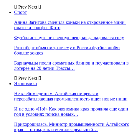
Prev
Next
Спорт
Алина Загитова сменила коньки на откровенное мини-
платье и гольфы. Фото
Футболист чуть не свернул шею, когда радовался голу
Ротенберг объяснил, почему в России футбол любят
больше хоккея
Барнаульцы поели ароматных блинов и поучаствовали в
лотерее на 20-летии Трассы…
Prev
Next
Экономика
Не хлебом единым. Алтайская пищевая и
перерабатывающая промышленность ищет новые ниши
И не одно «Но!» Как экономика края прожила еще один
год в условиях поиска новых…
Прихорошилась. Министр промышленности Алтайского
края — о том, как изменился реальный…