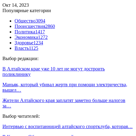
Окт 14, 2023
Популярные категории
Общество
3094
Происшествия
2860
Политика
1417
Экономика
1272
Здоровье
1234
Власть
1125
Выбор редакции:
В Алтайском крае уже 10 лет не могут достроить
поликлинику
Маньяк, который убивал жертв при помощи электричества,
вышел…
Жители Алтайского края заплатят заметно больше налогов
за…
Выбор читателей:
Интервью с воспитанницей алтайского спортклуба, которая…