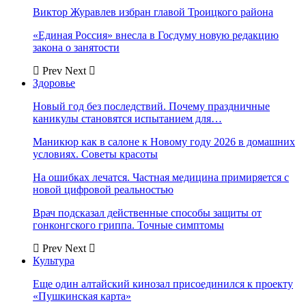
Виктор Журавлев избран главой Троицкого района
«Единая Россия» внесла в Госдуму новую редакцию
закона о занятости
Prev
Next
Здоровье
Новый год без последствий. Почему праздничные
каникулы становятся испытанием для…
Маникюр как в салоне к Новому году 2026 в домашних
условиях. Советы красоты
На ошибках лечатся. Частная медицина примиряется с
новой цифровой реальностью
Врач подсказал действенные способы защиты от
гонконгского гриппа. Точные симптомы
Prev
Next
Культура
Еще один алтайский кинозал присоединился к проекту
«Пушкинская карта»