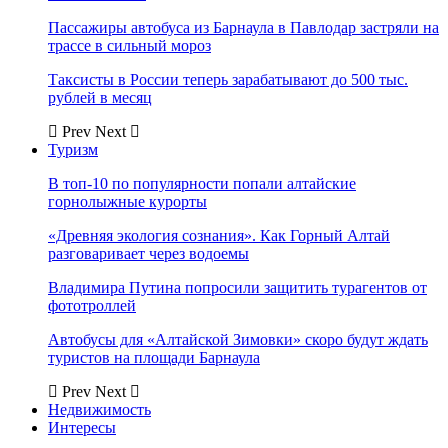
Пассажиры автобуса из Барнаула в Павлодар застряли на
трассе в сильный мороз
Таксисты в России теперь зарабатывают до 500 тыс.
рублей в месяц
Prev
Next
Туризм
В топ-10 по популярности попали алтайские
горнолыжные курорты
«Древняя экология сознания». Как Горный Алтай
разговаривает через водоемы
Владимира Путина попросили защитить турагентов от
фототроллей
Автобусы для «Алтайской Зимовки» скоро будут ждать
туристов на площади Барнаула
Prev
Next
Недвижимость
Интересы