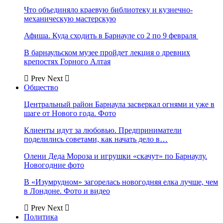
Что объединяло краевую библиотеку и кузнечно-
механическую мастерскую
Афиша. Куда сходить в Барнауле со 2 по 9 февраля
В барнаульском музее пройдет лекция о древних
крепостях Горного Алтая
Prev
Next
Общество
Центральный район Барнаула засверкал огнями и уже в
шаге от Нового года. Фото
Клиенты идут за любовью. Предприниматели
поделились советами, как начать дело в…
Олени Деда Мороза и игрушки «скачут» по Барнаулу.
Новогодние фото
В «Изумрудном» загорелась новогодняя елка лучше, чем
в Лондоне. Фото и видео
Prev
Next
Политика