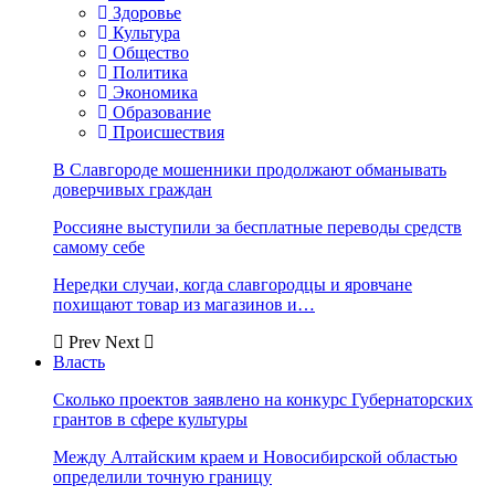
Здоровье
Культура
Общество
Политика
Экономика
Образование
Происшествия
В Славгороде мошенники продолжают обманывать
доверчивых граждан
Россияне выступили за бесплатные переводы средств
самому себе
Нередки случаи, когда славгородцы и яровчане
похищают товар из магазинов и…
Prev
Next
Власть
Сколько проектов заявлено на конкурс Губернаторских
грантов в сфере культуры
Между Алтайским краем и Новосибирской областью
определили точную границу