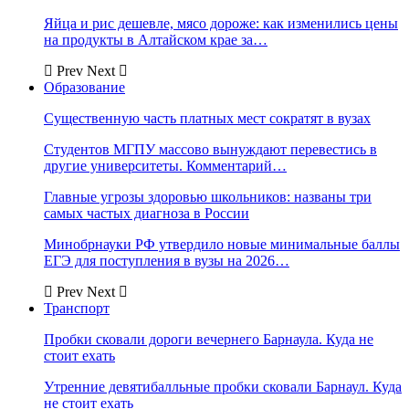
Яйца и рис дешевле, мясо дороже: как изменились цены
на продукты в Алтайском крае за…
Prev
Next
Образование
Существенную часть платных мест сократят в вузах
Студентов МГПУ массово вынуждают перевестись в
другие университеты. Комментарий…
Главные угрозы здоровью школьников: названы три
самых частых диагноза в России
Минобрнауки РФ утвердило новые минимальные баллы
ЕГЭ для поступления в вузы на 2026…
Prev
Next
Транспорт
Пробки сковали дороги вечернего Барнаула. Куда не
стоит ехать
Утренние девятибалльные пробки сковали Барнаул. Куда
не стоит ехать