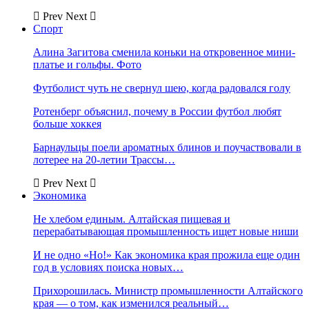
Prev
Next
Спорт
Алина Загитова сменила коньки на откровенное мини-
платье и гольфы. Фото
Футболист чуть не свернул шею, когда радовался голу
Ротенберг объяснил, почему в России футбол любят
больше хоккея
Барнаульцы поели ароматных блинов и поучаствовали в
лотерее на 20-летии Трассы…
Prev
Next
Экономика
Не хлебом единым. Алтайская пищевая и
перерабатывающая промышленность ищет новые ниши
И не одно «Но!» Как экономика края прожила еще один
год в условиях поиска новых…
Прихорошилась. Министр промышленности Алтайского
края — о том, как изменился реальный…