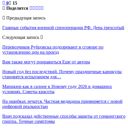
0
15
Поделится
Предыдущая запись
Главные события военной спецоперации РФ. День трехсотый
Следующая запись
Перевозчиков Рубцовска подозревают в сговоре по
установлению цен на проезд
Вам также могут понравиться
Еще от автора
Новый год без последствий. Почему праздничные каникулы
становятся испытанием для…
Маникюр как в салоне к Новому году 2026 в домашних
условиях. Советы красоты
На ошибках лечатся. Частная медицина примиряется с новой
цифровой реальностью
Врач подсказал действенные способы защиты от гонконгского
гриппа. Точные симптомы