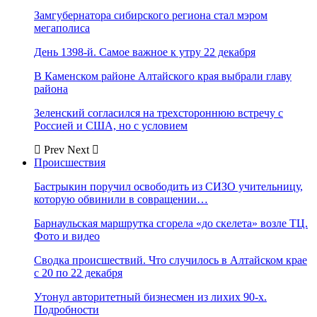
Замгубернатора сибирского региона стал мэром
мегаполиса
День 1398-й. Самое важное к утру 22 декабря
В Каменском районе Алтайского края выбрали главу
района
Зеленский согласился на трехстороннюю встречу с
Россией и США, но с условием
Prev
Next
Происшествия
Бастрыкин поручил освободить из СИЗО учительницу,
которую обвинили в совращении…
Барнаульская маршрутка сгорела «до скелета» возле ТЦ.
Фото и видео
Сводка происшествий. Что случилось в Алтайском крае
с 20 по 22 декабря
Утонул авторитетный бизнесмен из лихих 90-х.
Подробности