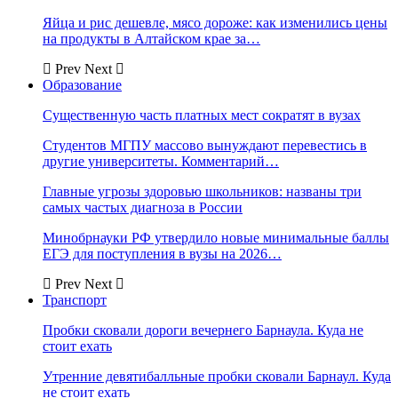
Яйца и рис дешевле, мясо дороже: как изменились цены
на продукты в Алтайском крае за…
Prev
Next
Образование
Существенную часть платных мест сократят в вузах
Студентов МГПУ массово вынуждают перевестись в
другие университеты. Комментарий…
Главные угрозы здоровью школьников: названы три
самых частых диагноза в России
Минобрнауки РФ утвердило новые минимальные баллы
ЕГЭ для поступления в вузы на 2026…
Prev
Next
Транспорт
Пробки сковали дороги вечернего Барнаула. Куда не
стоит ехать
Утренние девятибалльные пробки сковали Барнаул. Куда
не стоит ехать