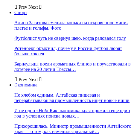
Prev
Next
Спорт
Алина Загитова сменила коньки на откровенное мини-
платье и гольфы. Фото
Футболист чуть не свернул шею, когда радовался голу
Ротенберг объяснил, почему в России футбол любят
больше хоккея
Барнаульцы поели ароматных блинов и поучаствовали в
лотерее на 20-летии Трассы…
Prev
Next
Экономика
Не хлебом единым. Алтайская пищевая и
перерабатывающая промышленность ищет новые ниши
И не одно «Но!» Как экономика края прожила еще один
год в условиях поиска новых…
Прихорошилась. Министр промышленности Алтайского
края — о том, как изменился реальный…