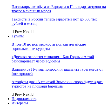
Пассажиры автобуса из Барнаула в Павлодар застряли на
трассе в сильный мороз
Таксисты в России теперь зарабатывают до 500 тыс.
рублей в месяц
Prev
Next
Туризм
В топ-10 по популярности попали алтайские
горнолыжные курорты
«Древняя экология сознания». Как Горный Алтай
разговаривает через водоемы
Владимира Путина попросили защитить турагентов от
фототроллей
Автобусы для «Алтайской Зимовки» скоро будут ждать
туристов на площади Барнаула
Prev
Next
Недвижимость
Интересы