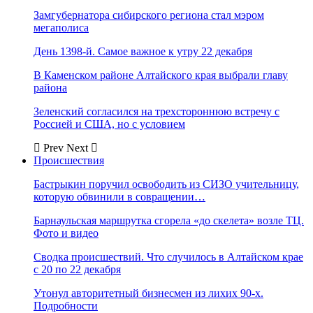
Замгубернатора сибирского региона стал мэром
мегаполиса
День 1398-й. Самое важное к утру 22 декабря
В Каменском районе Алтайского края выбрали главу
района
Зеленский согласился на трехстороннюю встречу с
Россией и США, но с условием
Prev
Next
Происшествия
Бастрыкин поручил освободить из СИЗО учительницу,
которую обвинили в совращении…
Барнаульская маршрутка сгорела «до скелета» возле ТЦ.
Фото и видео
Сводка происшествий. Что случилось в Алтайском крае
с 20 по 22 декабря
Утонул авторитетный бизнесмен из лихих 90-х.
Подробности