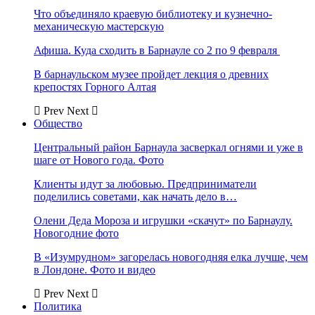
Что объединяло краевую библиотеку и кузнечно-
механическую мастерскую
Афиша. Куда сходить в Барнауле со 2 по 9 февраля
В барнаульском музее пройдет лекция о древних
крепостях Горного Алтая
Prev
Next
Общество
Центральный район Барнаула засверкал огнями и уже в
шаге от Нового года. Фото
Клиенты идут за любовью. Предприниматели
поделились советами, как начать дело в…
Олени Деда Мороза и игрушки «скачут» по Барнаулу.
Новогодние фото
В «Изумрудном» загорелась новогодняя елка лучше, чем
в Лондоне. Фото и видео
Prev
Next
Политика