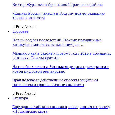
Виктор Журавлев избран главой Троицкого района
«Единая Россия» внесла в Госдуму новую редакцию
закона о занятости
Prev
Next
Здоровье
Новый год без последствий. Почему праздничные
каникулы становятся испытанием для…
Маникюр как в салоне к Новому году 2026 в домашних
условиях. Советы красоты
На ошибках лечатся. Частная медицина примиряется с
новой цифровой реальностью
Врач подсказал действенные способы защиты от
гонконгского гриппа. Точные симптомы
Prev
Next
Культура
Еще один алтайский кинозал присоединился к проекту
«Пушкинская карта»