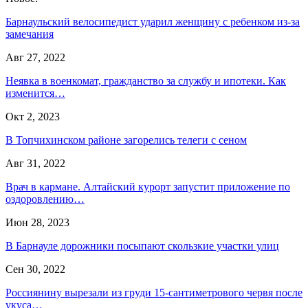
Барнаульский велосипедист ударил женщину с ребенком из-за
замечания
Авг 27, 2022
Неявка в военкомат, гражданство за службу и ипотеки. Как
изменится…
Окт 2, 2023
В Топчихинском районе загорелись телеги с сеном
Авг 31, 2022
Врач в кармане. Алтайский курорт запустит приложение по
оздоровлению…
Июн 28, 2023
В Барнауле дорожники посыпают скользкие участки улиц
Сен 30, 2022
Россиянину вырезали из груди 15-сантиметрового червя после
укуса…