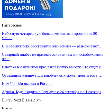
Интересное:
Небесную четырешку с большими окнами продают за 80
млн…
В Новосибирске расстреляли бизнесмена — разыскивают…
Сахарный диабет не признан основанием для освобождения
от…
Ипотека в Алтайском крае взяла новую высоту. Что будет с …
Отдельный маршрут для влюбленных может появиться в …
Ким Чен Ын выехал в Россию
Афиша. Куда сходить в Барнауле с 24 сентября по 1 октября
Prev
Next
1 из 2 347
Новое: