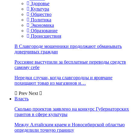
Здоровье
Культура
Общество
Политика
Экономика
Образование
Происшествия
В Славгороде мошенники продолжают обманывать
доверчивых граждан
Россияне выступили за бесплатные переводы средств
самому себе
Нередки случаи, когда славгородцы и яровчане
похищают товар из магазинов и…
Prev
Next
Власть
Сколько проектов заявлено на конкурс Губернаторских
грантов в сфере культуры
Между Алтайским краем и Новосибирской областью
определили точную границу