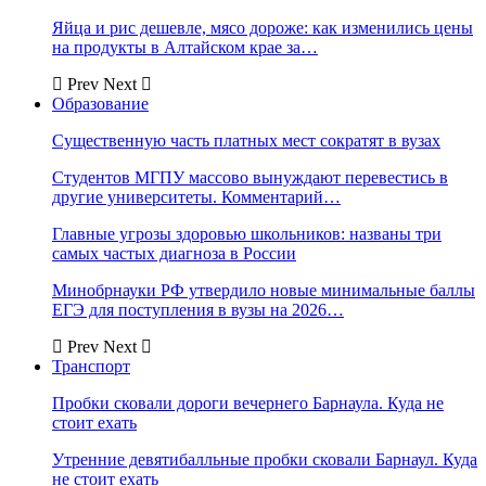
Яйца и рис дешевле, мясо дороже: как изменились цены
на продукты в Алтайском крае за…
Prev
Next
Образование
Существенную часть платных мест сократят в вузах
Студентов МГПУ массово вынуждают перевестись в
другие университеты. Комментарий…
Главные угрозы здоровью школьников: названы три
самых частых диагноза в России
Минобрнауки РФ утвердило новые минимальные баллы
ЕГЭ для поступления в вузы на 2026…
Prev
Next
Транспорт
Пробки сковали дороги вечернего Барнаула. Куда не
стоит ехать
Утренние девятибалльные пробки сковали Барнаул. Куда
не стоит ехать