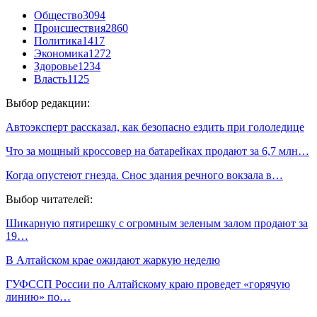
Общество
3094
Происшествия
2860
Политика
1417
Экономика
1272
Здоровье
1234
Власть
1125
Выбор редакции:
Автоэксперт рассказал, как безопасно ездить при гололедице
Что за мощный кроссовер на батарейках продают за 6,7 млн…
Когда опустеют гнезда. Снос здания речного вокзала в…
Выбор читателей:
Шикарную пятирешку с огромным зеленым залом продают за
19…
В Алтайском крае ожидают жаркую неделю
ГУФССП России по Алтайскому краю проведет «горячую
линию» по…