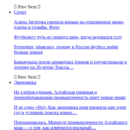
Prev
Next
Спорт
Алина Загитова сменила коньки на откровенное мини-
платье и гольфы. Фото
Футболист чуть не свернул шею, когда радовался голу
Ротенберг объяснил, почему в России футбол любят
больше хоккея
Барнаульцы поели ароматных блинов и поучаствовали в
лотерее на 20-летии Трассы…
Prev
Next
Экономика
Не хлебом единым. Алтайская пищевая и
перерабатывающая промышленность ищет новые ниши
И не одно «Но!» Как экономика края прожила еще один
год в условиях поиска новых…
Прихорошилась. Министр промышленности Алтайского
края — о том, как изменился реальный…