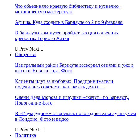
Что объединяло краевую библиотеку и кузнечно-
механическую мастерскую
Афиша. Куда сходить в Барнауле со 2 по 9 февраля
В барнаульском музее пройдет лекция о древних
крепостях Горного Алтая
Prev
Next
Общество
Центральный район Барнаула засверкал огнями и уже в
шаге от Нового года. Фото
Клиенты идут за любовью. Предприниматели
поделились советами, как начать дело в…
Олени Деда Мороза и игрушки «скачут» по Барнаулу.
Новогодние фото
В «Изумрудном» загорелась новогодняя елка лучше, чем
в Лондоне. Фото и видео
Prev
Next
Политика