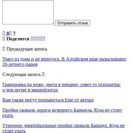
Отправить отзыв
0
7
Поделится
Предыдущая запись
Ушел из дома и не вернулся. В Алтайском крае разыскивают
20-летнего парня
Следующая запись
Гравировка на ноже, диета в пекарне, совет от психиатра:
о чем шутят в микроблогах
Вам также могут понравиться
Еще от автора
Пробки сковали дороги вечернего Барнаула. Куда не стоит
ехать
Утренние девятибалльные пробки сковали Барнаул. Куда не
стоит ехать