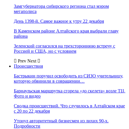
Замгубернатора сибирского региона стал мэром
мегаполиса
День 1398-й. Самое важное к утру 22 декабря
В Каменском районе Алтайского края выбрали главу
района
Зеленский согласился на трехстороннюю встречу с
Россией и США, но с условием
Prev
Next
Происшествия
Бастрыкин поручил освободить из СИЗО учительницу,
которую обвинили в совращении…
Барнаульская маршрутка сгорела «до скелета» возле ТЦ.
Фото и видео
Сводка происшествий. Что случилось в Алтайском крае
с 20 по 22 декабря
Утонул авторитетный бизнесмен из лихих 90-х.
Подробности