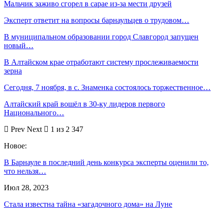
Мальчик заживо сгорел в сарае из-за мести друзей
Эксперт ответит на вопросы барнаульцев о трудовом…
В муниципальном образовании город Славгород запущен
новый…
В Алтайском крае отработают систему прослеживаемости
зерна
Сегодня, 7 ноября, в с. Знаменка состоялось торжественное…
Алтайский край вошёл в 30-ку лидеров первого
Национального…
Prev
Next
1 из 2 347
Новое:
В Барнауле в последний день конкурса эксперты оценили то,
что нельзя…
Июл 28, 2023
Стала известна тайна «загадочного дома» на Луне