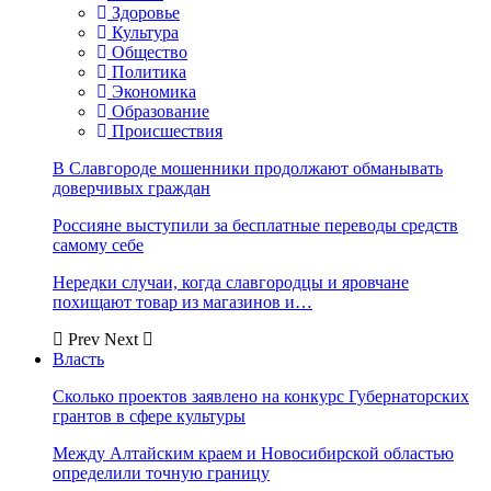
Здоровье
Культура
Общество
Политика
Экономика
Образование
Происшествия
В Славгороде мошенники продолжают обманывать
доверчивых граждан
Россияне выступили за бесплатные переводы средств
самому себе
Нередки случаи, когда славгородцы и яровчане
похищают товар из магазинов и…
Prev
Next
Власть
Сколько проектов заявлено на конкурс Губернаторских
грантов в сфере культуры
Между Алтайским краем и Новосибирской областью
определили точную границу