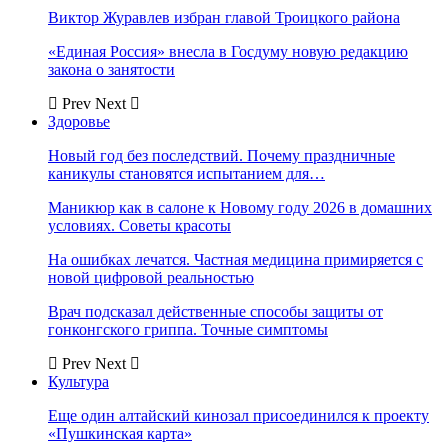
Виктор Журавлев избран главой Троицкого района
«Единая Россия» внесла в Госдуму новую редакцию
закона о занятости
Prev
Next
Здоровье
Новый год без последствий. Почему праздничные
каникулы становятся испытанием для…
Маникюр как в салоне к Новому году 2026 в домашних
условиях. Советы красоты
На ошибках лечатся. Частная медицина примиряется с
новой цифровой реальностью
Врач подсказал действенные способы защиты от
гонконгского гриппа. Точные симптомы
Prev
Next
Культура
Еще один алтайский кинозал присоединился к проекту
«Пушкинская карта»