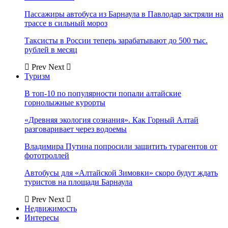
Пассажиры автобуса из Барнаула в Павлодар застряли на
трассе в сильный мороз
Таксисты в России теперь зарабатывают до 500 тыс.
рублей в месяц
Prev
Next
Туризм
В топ-10 по популярности попали алтайские
горнолыжные курорты
«Древняя экология сознания». Как Горный Алтай
разговаривает через водоемы
Владимира Путина попросили защитить турагентов от
фототроллей
Автобусы для «Алтайской Зимовки» скоро будут ждать
туристов на площади Барнаула
Prev
Next
Недвижимость
Интересы