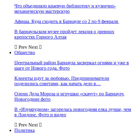
Что объединяло краевую библиотеку и кузнечно-
механическую мастерскую
Афиша. Куда сходить в Барнауле со 2 по 9 февраля
В барнаульском музее пройдет лекция о древних
крепостях Горного Алтая
Prev
Next
Общество
Центральный район Барнаула засверкал огнями и уже в
шаге от Нового года. Фото
Клиенты идут за любовью. Предприниматели
поделились советами, как начать дело в…
Олени Деда Мороза и игрушки «скачут» по Барнаулу.
Новогодние фото
В «Изумрудном» загорелась новогодняя елка лучше, чем
в Лондоне. Фото и видео
Prev
Next
Политика