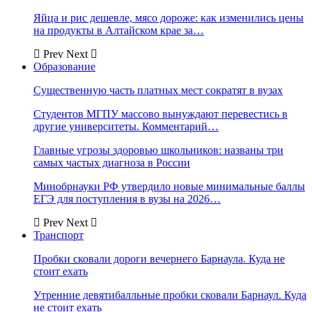
Яйца и рис дешевле, мясо дороже: как изменились цены
на продукты в Алтайском крае за…
Prev
Next
Образование
Существенную часть платных мест сократят в вузах
Студентов МГПУ массово вынуждают перевестись в
другие университеты. Комментарий…
Главные угрозы здоровью школьников: названы три
самых частых диагноза в России
Минобрнауки РФ утвердило новые минимальные баллы
ЕГЭ для поступления в вузы на 2026…
Prev
Next
Транспорт
Пробки сковали дороги вечернего Барнаула. Куда не
стоит ехать
Утренние девятибалльные пробки сковали Барнаул. Куда
не стоит ехать