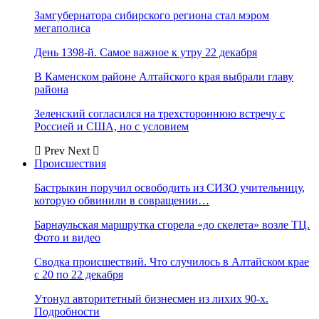
Замгубернатора сибирского региона стал мэром
мегаполиса
День 1398-й. Самое важное к утру 22 декабря
В Каменском районе Алтайского края выбрали главу
района
Зеленский согласился на трехстороннюю встречу с
Россией и США, но с условием
Prev
Next
Происшествия
Бастрыкин поручил освободить из СИЗО учительницу,
которую обвинили в совращении…
Барнаульская маршрутка сгорела «до скелета» возле ТЦ.
Фото и видео
Сводка происшествий. Что случилось в Алтайском крае
с 20 по 22 декабря
Утонул авторитетный бизнесмен из лихих 90-х.
Подробности