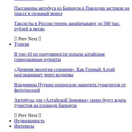
Пассажиры автобуса из Барнаула в Павлодар застряли на
трассе в сильный мороз
Таксисты в России теперь зарабатывают до 500 тыс.
рублей в месяц
Prev
Next
Туризм
В топ-10 по популярности попали алтайские
горнолыжные курорты
«Древняя экология сознания». Как Горный Алтай
разговаривает через водоемы
Владимира Путина попросили защитить турагентов от
фототроллей
Автобусы для «Алтайской Зимовки» скоро будут ждать
туристов на площади Барнаула
Prev
Next
Недвижимость
Интересы