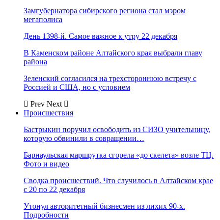
Замгубернатора сибирского региона стал мэром
мегаполиса
День 1398-й. Самое важное к утру 22 декабря
В Каменском районе Алтайского края выбрали главу
района
Зеленский согласился на трехстороннюю встречу с
Россией и США, но с условием
Prev
Next
Происшествия
Бастрыкин поручил освободить из СИЗО учительницу,
которую обвинили в совращении…
Барнаульская маршрутка сгорела «до скелета» возле ТЦ.
Фото и видео
Сводка происшествий. Что случилось в Алтайском крае
с 20 по 22 декабря
Утонул авторитетный бизнесмен из лихих 90-х.
Подробности