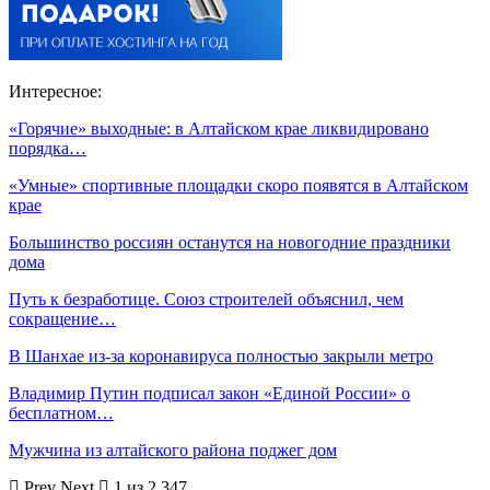
Интересное:
«Горячие» выходные: в Алтайском крае ликвидировано
порядка…
«Умные» спортивные площадки скоро появятся в Алтайском
крае
Большинство россиян останутся на новогодние праздники
дома
Путь к безработице. Союз строителей объяснил, чем
сокращение…
В Шанхае из-за коронавируса полностью закрыли метро
Владимир Путин подписал закон «Единой России» о
бесплатном…
Мужчина из алтайского района поджег дом
Prev
Next
1 из 2 347