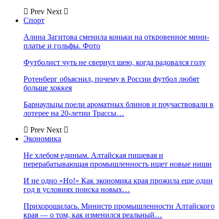
Prev
Next
Спорт
Алина Загитова сменила коньки на откровенное мини-
платье и гольфы. Фото
Футболист чуть не свернул шею, когда радовался голу
Ротенберг объяснил, почему в России футбол любят
больше хоккея
Барнаульцы поели ароматных блинов и поучаствовали в
лотерее на 20-летии Трассы…
Prev
Next
Экономика
Не хлебом единым. Алтайская пищевая и
перерабатывающая промышленность ищет новые ниши
И не одно «Но!» Как экономика края прожила еще один
год в условиях поиска новых…
Прихорошилась. Министр промышленности Алтайского
края — о том, как изменился реальный…