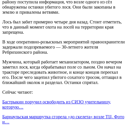
району поступила информация, что возле одного из сёл
обнаружены останки убитого лося. Они были закопаны в
землю и привалены ветвями.
Лось был забит примерно четыре дня назад. Стоит отметить,
что в данный момент охота на лосей на территории края
запрещена.
В ходе оперативно-розыскных мероприятий правоохранители
задержали подозреваемого — 30-летнего жителя
Ребрихинского района.
Мужчина, который работает механизатором, поздно вечером
заметил лося, когда обрабатывал поле со льном. Он начал на
тракторе преследовать животное, и конце концов переехал
его. После чего зацепил убитого сохатого тросом, оттащил в
ближайший околок и разделал. Останки спрятал.
Сейчас читают:
Бастрыкин поручил освободить из СИЗО учительницу,
которую…
Барнаульская маршрутка сгорела «до скелета» возле ТЦ. Фото
и…