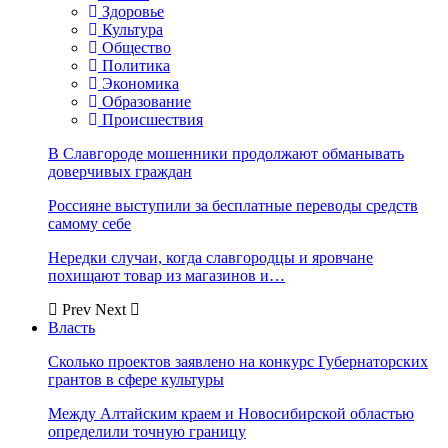
Здоровье
Культура
Общество
Политика
Экономика
Образование
Происшествия
В Славгороде мошенники продолжают обманывать
доверчивых граждан
Россияне выступили за бесплатные переводы средств
самому себе
Нередки случаи, когда славгородцы и яровчане
похищают товар из магазинов и…
Prev
Next
Власть
Сколько проектов заявлено на конкурс Губернаторских
грантов в сфере культуры
Между Алтайским краем и Новосибирской областью
определили точную границу