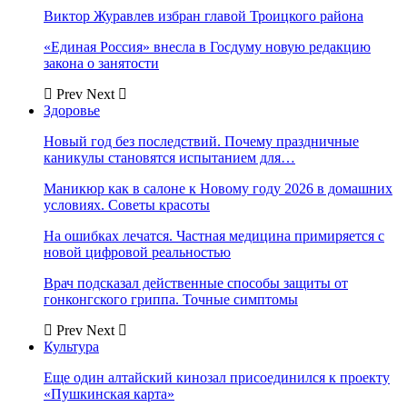
Виктор Журавлев избран главой Троицкого района
«Единая Россия» внесла в Госдуму новую редакцию
закона о занятости
Prev
Next
Здоровье
Новый год без последствий. Почему праздничные
каникулы становятся испытанием для…
Маникюр как в салоне к Новому году 2026 в домашних
условиях. Советы красоты
На ошибках лечатся. Частная медицина примиряется с
новой цифровой реальностью
Врач подсказал действенные способы защиты от
гонконгского гриппа. Точные симптомы
Prev
Next
Культура
Еще один алтайский кинозал присоединился к проекту
«Пушкинская карта»