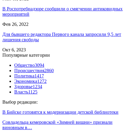
В Роспотребнадзоре сообщили о смягчении антиковидных
мероприятий
Фев 26, 2022
Для бывшего редактора Первого канала запросили 9,5 лет
лишения свободы
Окт 6, 2023
Популярные категории
Общество
3094
Происшествия
2860
Политика
1417
Экономика
1272
Здоровье
1234
Власть
1125
Выбор редакции:
В Бийске готовятся к модернизации детской библиотеки
Совладельца кемеровской «Зимней вишни» признали
виновным в…