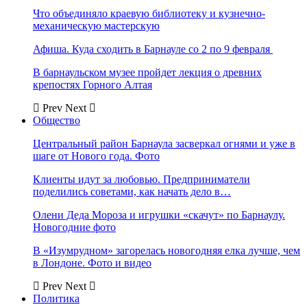
Что объединяло краевую библиотеку и кузнечно-
механическую мастерскую
Афиша. Куда сходить в Барнауле со 2 по 9 февраля
В барнаульском музее пройдет лекция о древних
крепостях Горного Алтая
Prev
Next
Общество
Центральный район Барнаула засверкал огнями и уже в
шаге от Нового года. Фото
Клиенты идут за любовью. Предприниматели
поделились советами, как начать дело в…
Олени Деда Мороза и игрушки «скачут» по Барнаулу.
Новогодние фото
В «Изумрудном» загорелась новогодняя елка лучше, чем
в Лондоне. Фото и видео
Prev
Next
Политика