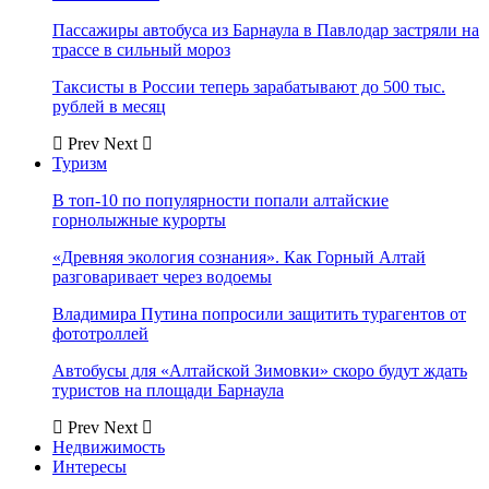
Пассажиры автобуса из Барнаула в Павлодар застряли на
трассе в сильный мороз
Таксисты в России теперь зарабатывают до 500 тыс.
рублей в месяц
Prev
Next
Туризм
В топ-10 по популярности попали алтайские
горнолыжные курорты
«Древняя экология сознания». Как Горный Алтай
разговаривает через водоемы
Владимира Путина попросили защитить турагентов от
фототроллей
Автобусы для «Алтайской Зимовки» скоро будут ждать
туристов на площади Барнаула
Prev
Next
Недвижимость
Интересы