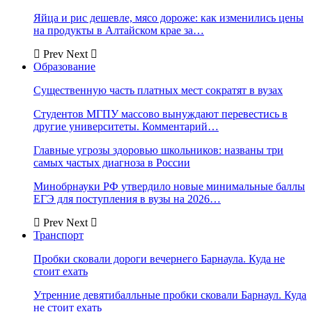
Яйца и рис дешевле, мясо дороже: как изменились цены
на продукты в Алтайском крае за…
Prev
Next
Образование
Существенную часть платных мест сократят в вузах
Студентов МГПУ массово вынуждают перевестись в
другие университеты. Комментарий…
Главные угрозы здоровью школьников: названы три
самых частых диагноза в России
Минобрнауки РФ утвердило новые минимальные баллы
ЕГЭ для поступления в вузы на 2026…
Prev
Next
Транспорт
Пробки сковали дороги вечернего Барнаула. Куда не
стоит ехать
Утренние девятибалльные пробки сковали Барнаул. Куда
не стоит ехать