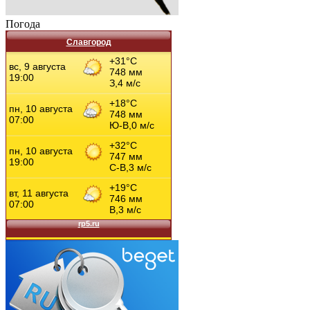
Погода
Славгород