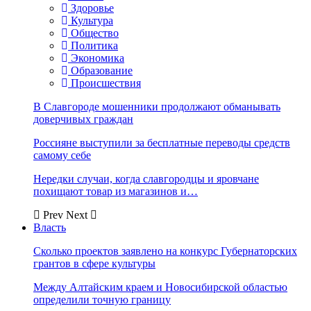
Здоровье
Культура
Общество
Политика
Экономика
Образование
Происшествия
В Славгороде мошенники продолжают обманывать
доверчивых граждан
Россияне выступили за бесплатные переводы средств
самому себе
Нередки случаи, когда славгородцы и яровчане
похищают товар из магазинов и…
Prev
Next
Власть
Сколько проектов заявлено на конкурс Губернаторских
грантов в сфере культуры
Между Алтайским краем и Новосибирской областью
определили точную границу