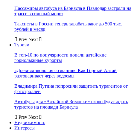
Пассажиры автобуса из Барнаула в Павлодар застряли на
трассе в сильный мороз
Таксисты в России теперь зарабатывают до 500 тыс.
рублей в месяц
Prev
Next
Туризм
В топ-10 по популярности попали алтайские
горнолыжные курорты
«Древняя экология сознания». Как Горный Алтай
разговаривает через водоемы
Владимира Путина попросили защитить турагентов от
фототроллей
Автобусы для «Алтайской Зимовки» скоро будут ждать
туристов на площади Барнаула
Prev
Next
Недвижимость
Интересы