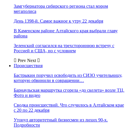
Замгубернатора сибирского региона стал мэром
мегаполиса
День 1398-й. Самое важное к утру 22 декабря
В Каменском районе Алтайского края выбрали главу
района
Зеленский согласился на трехстороннюю встречу с
Россией и США, но с условием
Prev
Next
Происшествия
Бастрыкин поручил освободить из СИЗО учительницу,
которую обвинили в совращении…
Барнаульская маршрутка сгорела «до скелета» возле ТЦ.
Фото и видео
Сводка происшествий. Что случилось в Алтайском крае
с 20 по 22 декабря
Утонул авторитетный бизнесмен из лихих 90-х.
Подробности