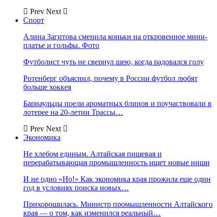
Prev
Next
Спорт
Алина Загитова сменила коньки на откровенное мини-
платье и гольфы. Фото
Футболист чуть не свернул шею, когда радовался голу
Ротенберг объяснил, почему в России футбол любят
больше хоккея
Барнаульцы поели ароматных блинов и поучаствовали в
лотерее на 20-летии Трассы…
Prev
Next
Экономика
Не хлебом единым. Алтайская пищевая и
перерабатывающая промышленность ищет новые ниши
И не одно «Но!» Как экономика края прожила еще один
год в условиях поиска новых…
Прихорошилась. Министр промышленности Алтайского
края — о том, как изменился реальный…