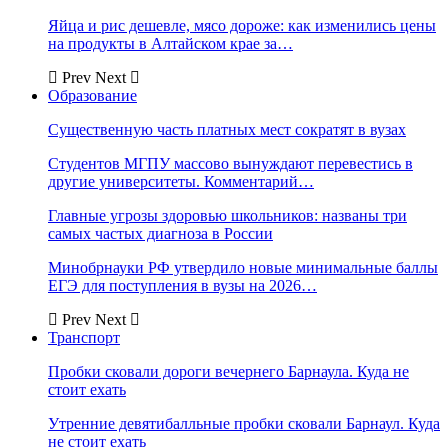
Яйца и рис дешевле, мясо дороже: как изменились цены
на продукты в Алтайском крае за…
Prev
Next
Образование
Существенную часть платных мест сократят в вузах
Студентов МГПУ массово вынуждают перевестись в
другие университеты. Комментарий…
Главные угрозы здоровью школьников: названы три
самых частых диагноза в России
Минобрнауки РФ утвердило новые минимальные баллы
ЕГЭ для поступления в вузы на 2026…
Prev
Next
Транспорт
Пробки сковали дороги вечернего Барнаула. Куда не
стоит ехать
Утренние девятибалльные пробки сковали Барнаул. Куда
не стоит ехать