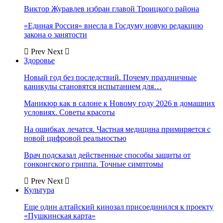
Виктор Журавлев избран главой Троицкого района
«Единая Россия» внесла в Госдуму новую редакцию
закона о занятости
Prev
Next
Здоровье
Новый год без последствий. Почему праздничные
каникулы становятся испытанием для…
Маникюр как в салоне к Новому году 2026 в домашних
условиях. Советы красоты
На ошибках лечатся. Частная медицина примиряется с
новой цифровой реальностью
Врач подсказал действенные способы защиты от
гонконгского гриппа. Точные симптомы
Prev
Next
Культура
Еще один алтайский кинозал присоединился к проекту
«Пушкинская карта»