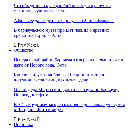
Что объединяло краевую библиотеку и кузнечно-
механическую мастерскую
Афиша. Куда сходить в Барнауле со 2 по 9 февраля
В барнаульском музее пройдет лекция о древних
крепостях Горного Алтая
Prev
Next
Общество
Центральный район Барнаула засверкал огнями и уже в
шаге от Нового года. Фото
Клиенты идут за любовью. Предприниматели
поделились советами, как начать дело в…
Олени Деда Мороза и игрушки «скачут» по Барнаулу.
Новогодние фото
В «Изумрудном» загорелась новогодняя елка лучше, чем
в Лондоне. Фото и видео
Prev
Next
Политика