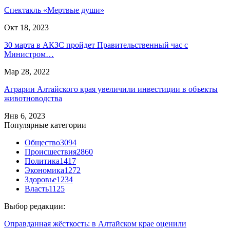
Спектакль «Мертвые души»
Окт 18, 2023
30 марта в АКЗС пройдет Правительственный час с
Министром…
Мар 28, 2022
Аграрии Алтайского края увеличили инвестиции в объекты
животноводства
Янв 6, 2023
Популярные категории
Общество
3094
Происшествия
2860
Политика
1417
Экономика
1272
Здоровье
1234
Власть
1125
Выбор редакции:
Оправданная жёсткость: в Алтайском крае оценили