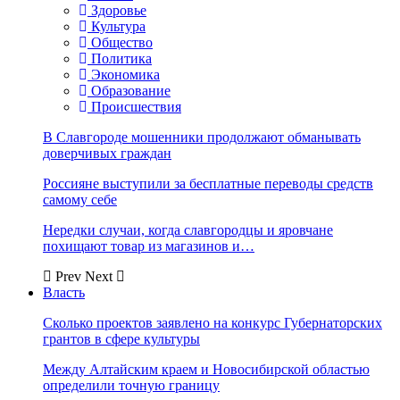
Здоровье
Культура
Общество
Политика
Экономика
Образование
Происшествия
В Славгороде мошенники продолжают обманывать
доверчивых граждан
Россияне выступили за бесплатные переводы средств
самому себе
Нередки случаи, когда славгородцы и яровчане
похищают товар из магазинов и…
Prev
Next
Власть
Сколько проектов заявлено на конкурс Губернаторских
грантов в сфере культуры
Между Алтайским краем и Новосибирской областью
определили точную границу