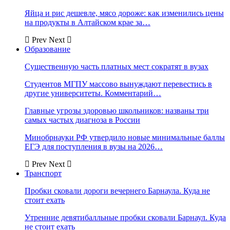
Яйца и рис дешевле, мясо дороже: как изменились цены
на продукты в Алтайском крае за…
Prev
Next
Образование
Существенную часть платных мест сократят в вузах
Студентов МГПУ массово вынуждают перевестись в
другие университеты. Комментарий…
Главные угрозы здоровью школьников: названы три
самых частых диагноза в России
Минобрнауки РФ утвердило новые минимальные баллы
ЕГЭ для поступления в вузы на 2026…
Prev
Next
Транспорт
Пробки сковали дороги вечернего Барнаула. Куда не
стоит ехать
Утренние девятибалльные пробки сковали Барнаул. Куда
не стоит ехать