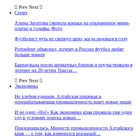
Prev
Next
Спорт
Алина Загитова сменила коньки на откровенное мини-
платье и гольфы. Фото
Футболист чуть не свернул шею, когда радовался голу
Ротенберг объяснил, почему в России футбол любят
больше хоккея
Барнаульцы поели ароматных блинов и поучаствовали в
лотерее на 20-летии Трассы…
Prev
Next
Экономика
Не хлебом единым. Алтайская пищевая и
перерабатывающая промышленность ищет новые ниши
И не одно «Но!» Как экономика края прожила еще один
год в условиях поиска новых…
Прихорошилась. Министр промышленности Алтайского
края — о том, как изменился реальный…