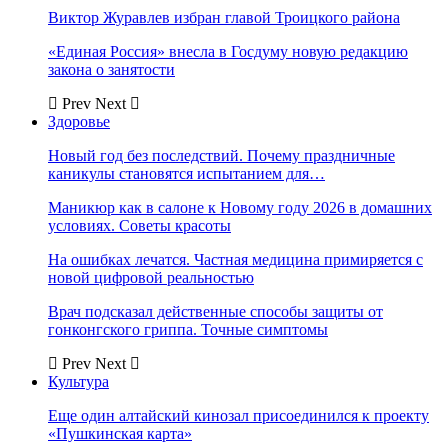
Виктор Журавлев избран главой Троицкого района
«Единая Россия» внесла в Госдуму новую редакцию
закона о занятости
Prev
Next
Здоровье
Новый год без последствий. Почему праздничные
каникулы становятся испытанием для…
Маникюр как в салоне к Новому году 2026 в домашних
условиях. Советы красоты
На ошибках лечатся. Частная медицина примиряется с
новой цифровой реальностью
Врач подсказал действенные способы защиты от
гонконгского гриппа. Точные симптомы
Prev
Next
Культура
Еще один алтайский кинозал присоединился к проекту
«Пушкинская карта»