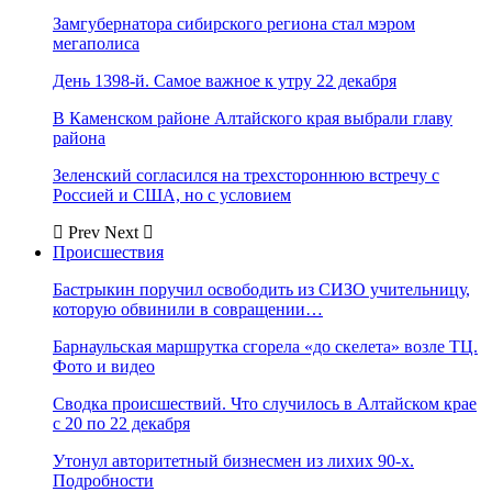
Замгубернатора сибирского региона стал мэром
мегаполиса
День 1398-й. Самое важное к утру 22 декабря
В Каменском районе Алтайского края выбрали главу
района
Зеленский согласился на трехстороннюю встречу с
Россией и США, но с условием
Prev
Next
Происшествия
Бастрыкин поручил освободить из СИЗО учительницу,
которую обвинили в совращении…
Барнаульская маршрутка сгорела «до скелета» возле ТЦ.
Фото и видео
Сводка происшествий. Что случилось в Алтайском крае
с 20 по 22 декабря
Утонул авторитетный бизнесмен из лихих 90-х.
Подробности