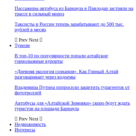
Пассажиры автобуса из Барнаула в Павлодар застряли на
трассе в сильный мороз
Таксисты в России теперь зарабатывают до 500 тыс.
рублей в месяц
Prev
Next
Туризм
В топ-10 по популярности попали алтайские
горнолыжные курорты
«Древняя экология сознания». Как Горный Алтай
разговаривает через водоемы
Владимира Путина попросили защитить турагентов от
фототроллей
Автобусы для «Алтайской Зимовки» скоро будут ждать
туристов на площади Барнаула
Prev
Next
Недвижимость
Интересы