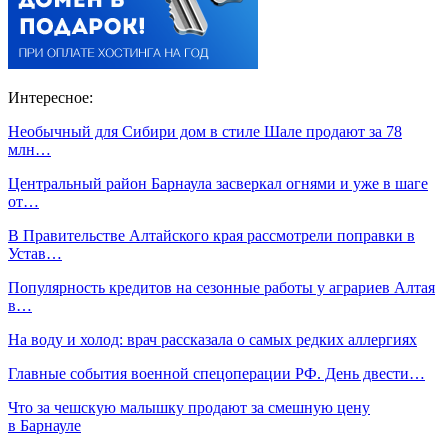
Интересное:
Необычный для Сибири дом в стиле Шале продают за 78
млн…
Центральный район Барнаула засверкал огнями и уже в шаге
от…
В Правительстве Алтайского края рассмотрели поправки в
Устав…
Популярность кредитов на сезонные работы у аграриев Алтая
в…
На воду и холод: врач рассказала о самых редких аллергиях
Главные события военной спецоперации РФ. День двести…
Что за чешскую малышку продают за смешную цену
в Барнауле