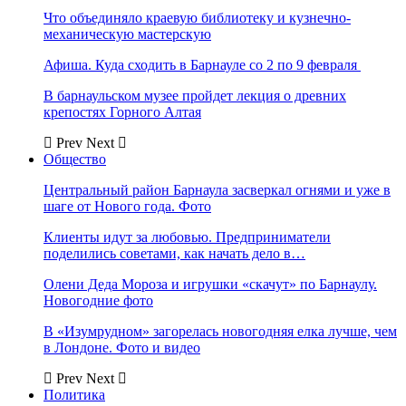
Что объединяло краевую библиотеку и кузнечно-
механическую мастерскую
Афиша. Куда сходить в Барнауле со 2 по 9 февраля
В барнаульском музее пройдет лекция о древних
крепостях Горного Алтая
Prev
Next
Общество
Центральный район Барнаула засверкал огнями и уже в
шаге от Нового года. Фото
Клиенты идут за любовью. Предприниматели
поделились советами, как начать дело в…
Олени Деда Мороза и игрушки «скачут» по Барнаулу.
Новогодние фото
В «Изумрудном» загорелась новогодняя елка лучше, чем
в Лондоне. Фото и видео
Prev
Next
Политика