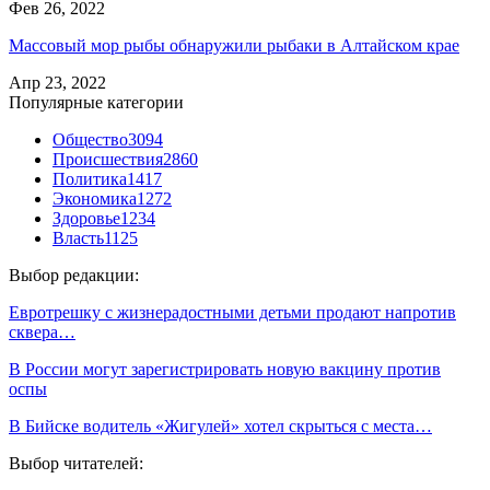
Фев 26, 2022
Массовый мор рыбы обнаружили рыбаки в Алтайском крае
Апр 23, 2022
Популярные категории
Общество
3094
Происшествия
2860
Политика
1417
Экономика
1272
Здоровье
1234
Власть
1125
Выбор редакции:
Евротрешку с жизнерадостными детьми продают напротив
сквера…
В России могут зарегистрировать новую вакцину против
оспы
В Бийске водитель «Жигулей» хотел скрыться с места…
Выбор читателей: