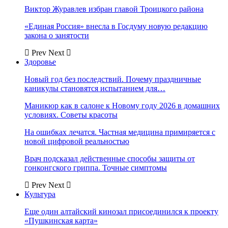
Виктор Журавлев избран главой Троицкого района
«Единая Россия» внесла в Госдуму новую редакцию
закона о занятости
Prev
Next
Здоровье
Новый год без последствий. Почему праздничные
каникулы становятся испытанием для…
Маникюр как в салоне к Новому году 2026 в домашних
условиях. Советы красоты
На ошибках лечатся. Частная медицина примиряется с
новой цифровой реальностью
Врач подсказал действенные способы защиты от
гонконгского гриппа. Точные симптомы
Prev
Next
Культура
Еще один алтайский кинозал присоединился к проекту
«Пушкинская карта»