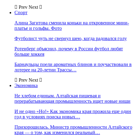
Prev
Next
Спорт
Алина Загитова сменила коньки на откровенное мини-
платье и гольфы. Фото
Футболист чуть не свернул шею, когда радовался голу
Ротенберг объяснил, почему в России футбол любят
больше хоккея
Барнаульцы поели ароматных блинов и поучаствовали в
лотерее на 20-летии Трассы…
Prev
Next
Экономика
Не хлебом единым. Алтайская пищевая и
перерабатывающая промышленность ищет новые ниши
И не одно «Но!» Как экономика края прожила еще один
год в условиях поиска новых…
Прихорошилась. Министр промышленности Алтайского
края — о том, как изменился реальный…