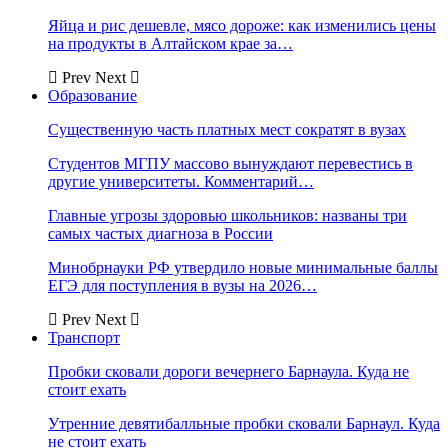
Яйца и рис дешевле, мясо дороже: как изменились цены
на продукты в Алтайском крае за…
Prev
Next
Образование
Существенную часть платных мест сократят в вузах
Студентов МГПУ массово вынуждают перевестись в
другие университеты. Комментарий…
Главные угрозы здоровью школьников: названы три
самых частых диагноза в России
Минобрнауки РФ утвердило новые минимальные баллы
ЕГЭ для поступления в вузы на 2026…
Prev
Next
Транспорт
Пробки сковали дороги вечернего Барнаула. Куда не
стоит ехать
Утренние девятибалльные пробки сковали Барнаул. Куда
не стоит ехать