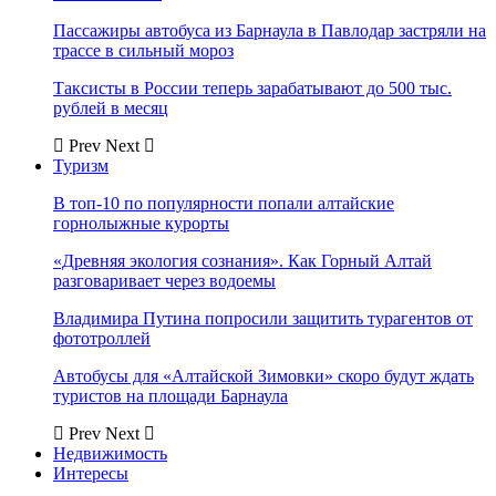
Пассажиры автобуса из Барнаула в Павлодар застряли на
трассе в сильный мороз
Таксисты в России теперь зарабатывают до 500 тыс.
рублей в месяц
Prev
Next
Туризм
В топ-10 по популярности попали алтайские
горнолыжные курорты
«Древняя экология сознания». Как Горный Алтай
разговаривает через водоемы
Владимира Путина попросили защитить турагентов от
фототроллей
Автобусы для «Алтайской Зимовки» скоро будут ждать
туристов на площади Барнаула
Prev
Next
Недвижимость
Интересы