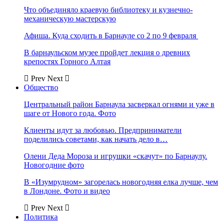
Что объединяло краевую библиотеку и кузнечно-
механическую мастерскую
Афиша. Куда сходить в Барнауле со 2 по 9 февраля
В барнаульском музее пройдет лекция о древних
крепостях Горного Алтая
Prev
Next
Общество
Центральный район Барнаула засверкал огнями и уже в
шаге от Нового года. Фото
Клиенты идут за любовью. Предприниматели
поделились советами, как начать дело в…
Олени Деда Мороза и игрушки «скачут» по Барнаулу.
Новогодние фото
В «Изумрудном» загорелась новогодняя елка лучше, чем
в Лондоне. Фото и видео
Prev
Next
Политика