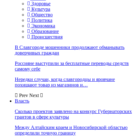
Здоровье
Культура
Общество
Политика
Экономика
Образование
Происшествия
В Славгороде мошенники продолжают обманывать
доверчивых граждан
Россияне выступили за бесплатные переводы средств
самому себе
Нередки случаи, когда славгородцы и яровчане
похищают товар из магазинов и…
Prev
Next
Власть
Сколько проектов заявлено на конкурс Губернаторских
грантов в сфере культуры
Между Алтайским краем и Новосибирской областью
определили точную границу