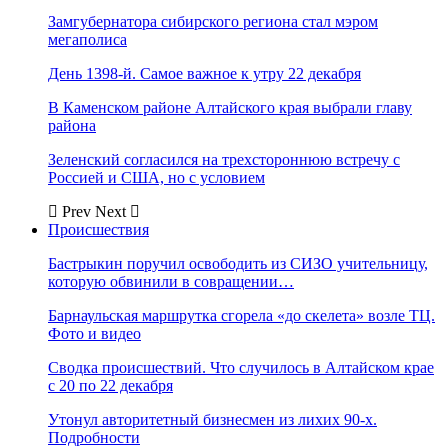
Замгубернатора сибирского региона стал мэром
мегаполиса
День 1398-й. Самое важное к утру 22 декабря
В Каменском районе Алтайского края выбрали главу
района
Зеленский согласился на трехстороннюю встречу с
Россией и США, но с условием
Prev
Next
Происшествия
Бастрыкин поручил освободить из СИЗО учительницу,
которую обвинили в совращении…
Барнаульская маршрутка сгорела «до скелета» возле ТЦ.
Фото и видео
Сводка происшествий. Что случилось в Алтайском крае
с 20 по 22 декабря
Утонул авторитетный бизнесмен из лихих 90-х.
Подробности