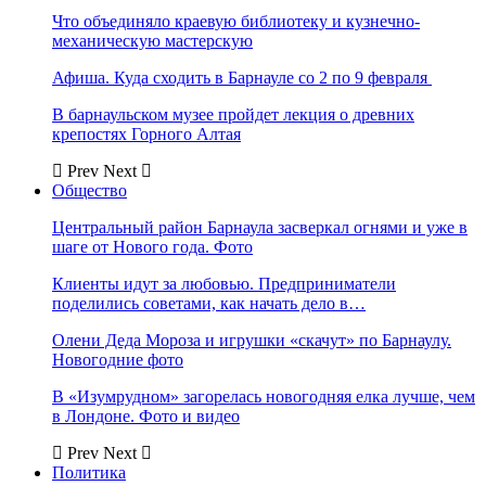
Что объединяло краевую библиотеку и кузнечно-
механическую мастерскую
Афиша. Куда сходить в Барнауле со 2 по 9 февраля
В барнаульском музее пройдет лекция о древних
крепостях Горного Алтая
Prev
Next
Общество
Центральный район Барнаула засверкал огнями и уже в
шаге от Нового года. Фото
Клиенты идут за любовью. Предприниматели
поделились советами, как начать дело в…
Олени Деда Мороза и игрушки «скачут» по Барнаулу.
Новогодние фото
В «Изумрудном» загорелась новогодняя елка лучше, чем
в Лондоне. Фото и видео
Prev
Next
Политика