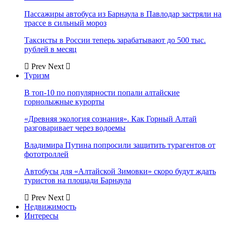
Пассажиры автобуса из Барнаула в Павлодар застряли на
трассе в сильный мороз
Таксисты в России теперь зарабатывают до 500 тыс.
рублей в месяц
Prev
Next
Туризм
В топ-10 по популярности попали алтайские
горнолыжные курорты
«Древняя экология сознания». Как Горный Алтай
разговаривает через водоемы
Владимира Путина попросили защитить турагентов от
фототроллей
Автобусы для «Алтайской Зимовки» скоро будут ждать
туристов на площади Барнаула
Prev
Next
Недвижимость
Интересы