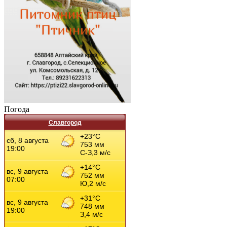
Погода
Славгород