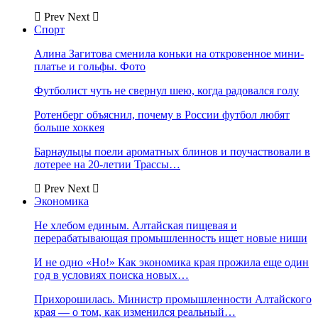
Prev
Next
Спорт
Алина Загитова сменила коньки на откровенное мини-
платье и гольфы. Фото
Футболист чуть не свернул шею, когда радовался голу
Ротенберг объяснил, почему в России футбол любят
больше хоккея
Барнаульцы поели ароматных блинов и поучаствовали в
лотерее на 20-летии Трассы…
Prev
Next
Экономика
Не хлебом единым. Алтайская пищевая и
перерабатывающая промышленность ищет новые ниши
И не одно «Но!» Как экономика края прожила еще один
год в условиях поиска новых…
Прихорошилась. Министр промышленности Алтайского
края — о том, как изменился реальный…