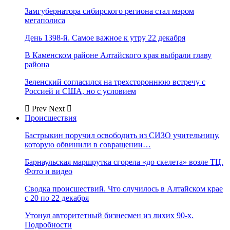
Замгубернатора сибирского региона стал мэром
мегаполиса
День 1398-й. Самое важное к утру 22 декабря
В Каменском районе Алтайского края выбрали главу
района
Зеленский согласился на трехстороннюю встречу с
Россией и США, но с условием
Prev
Next
Происшествия
Бастрыкин поручил освободить из СИЗО учительницу,
которую обвинили в совращении…
Барнаульская маршрутка сгорела «до скелета» возле ТЦ.
Фото и видео
Сводка происшествий. Что случилось в Алтайском крае
с 20 по 22 декабря
Утонул авторитетный бизнесмен из лихих 90-х.
Подробности