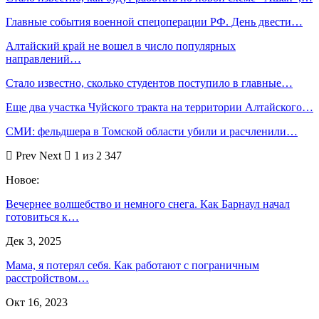
Главные события военной спецоперации РФ. День двести…
Алтайский край не вошел в число популярных
направлений…
Стало известно, сколько студентов поступило в главные…
Еще два участка Чуйского тракта на территории Алтайского…
СМИ: фельдшера в Томской области убили и расчленили…
Prev
Next
1 из 2 347
Новое:
Вечернее волшебство и немного снега. Как Барнаул начал
готовиться к…
Дек 3, 2025
Мама, я потерял себя. Как работают с пограничным
расстройством…
Окт 16, 2023