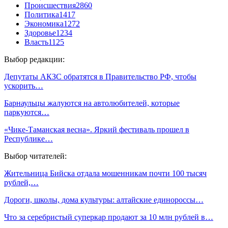
Происшествия
2860
Политика
1417
Экономика
1272
Здоровье
1234
Власть
1125
Выбор редакции:
Депутаты АКЗС обратятся в Правительство РФ, чтобы
ускорить…
Барнаульцы жалуются на автолюбителей, которые
паркуются…
«Чике-Таманская весна». Яркий фестиваль прошел в
Республике…
Выбор читателей:
Жительница Бийска отдала мошенникам почти 100 тысяч
рублей,…
Дороги, школы, дома культуры: алтайские единороссы…
Что за серебристый суперкар продают за 10 млн рублей в…