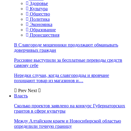
Здоровье
Культура
Общество
Политика
Экономика
Образование
Происшествия
В Славгороде мошенники продолжают обманывать
доверчивых граждан
Россияне выступили за бесплатные переводы средств
самому себе
Нередки случаи, когда славгородцы и яровчане
похищают товар из магазинов и…
Prev
Next
Власть
Сколько проектов заявлено на конкурс Губернаторских
грантов в сфере культуры
Между Алтайским краем и Новосибирской областью
определили точную границу