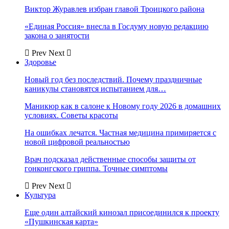
Виктор Журавлев избран главой Троицкого района
«Единая Россия» внесла в Госдуму новую редакцию
закона о занятости
Prev
Next
Здоровье
Новый год без последствий. Почему праздничные
каникулы становятся испытанием для…
Маникюр как в салоне к Новому году 2026 в домашних
условиях. Советы красоты
На ошибках лечатся. Частная медицина примиряется с
новой цифровой реальностью
Врач подсказал действенные способы защиты от
гонконгского гриппа. Точные симптомы
Prev
Next
Культура
Еще один алтайский кинозал присоединился к проекту
«Пушкинская карта»