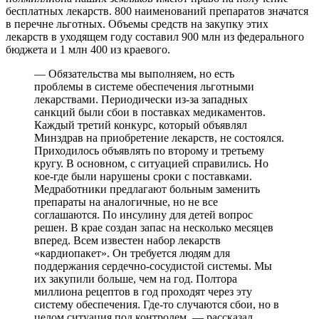
бесплатных лекарств. 800 наименований препаратов значатся
в перечне льготных. Объемы средств на закупку этих
лекарств в уходящем году составил 900 млн из федерального
бюджета и 1 млн 400 из краевого.
— Обязательства мы выполняем, но есть
проблемы в системе обеспечения льготными
лекарствами. Периодически из-за западных
санкций были сбои в поставках медикаментов.
Каждый третий конкурс, который объявлял
Минздрав на приобретение лекарств, не состоялся.
Приходилось объявлять по второму и третьему
кругу. В основном, с ситуацией справились. Но
кое-где были нарушены сроки с поставками.
Медработники предлагают больным заменить
препараты на аналогичные, но не все
соглашаются. По инсулину для детей вопрос
решен. В крае создан запас на несколько месяцев
вперед. Всем известен набор лекарств
«кардиопакет». Он требуется людям для
поддержания сердечно-сосудистой системы. Мы
их закупили больше, чем на год. Полтора
миллиона рецептов в год проходят через эту
систему обеспечения. Где-то случаются сбои, но в
целом ситуация под контролем, — рассказал