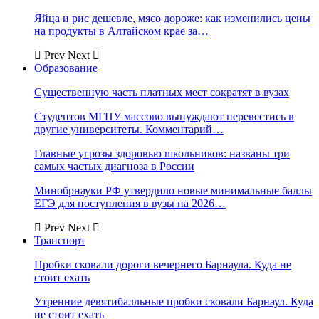
Яйца и рис дешевле, мясо дороже: как изменились цены
на продукты в Алтайском крае за…
Prev
Next
Образование
Существенную часть платных мест сократят в вузах
Студентов МГПУ массово вынуждают перевестись в
другие университеты. Комментарий…
Главные угрозы здоровью школьников: названы три
самых частых диагноза в России
Минобрнауки РФ утвердило новые минимальные баллы
ЕГЭ для поступления в вузы на 2026…
Prev
Next
Транспорт
Пробки сковали дороги вечернего Барнаула. Куда не
стоит ехать
Утренние девятибалльные пробки сковали Барнаул. Куда
не стоит ехать