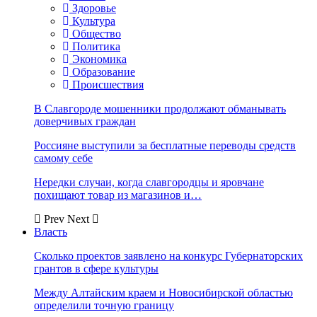
Здоровье
Культура
Общество
Политика
Экономика
Образование
Происшествия
В Славгороде мошенники продолжают обманывать
доверчивых граждан
Россияне выступили за бесплатные переводы средств
самому себе
Нередки случаи, когда славгородцы и яровчане
похищают товар из магазинов и…
Prev
Next
Власть
Сколько проектов заявлено на конкурс Губернаторских
грантов в сфере культуры
Между Алтайским краем и Новосибирской областью
определили точную границу