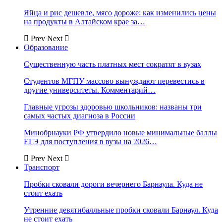
Яйца и рис дешевле, мясо дороже: как изменились цены
на продукты в Алтайском крае за…
Prev
Next
Образование
Существенную часть платных мест сократят в вузах
Студентов МГПУ массово вынуждают перевестись в
другие университеты. Комментарий…
Главные угрозы здоровью школьников: названы три
самых частых диагноза в России
Минобрнауки РФ утвердило новые минимальные баллы
ЕГЭ для поступления в вузы на 2026…
Prev
Next
Транспорт
Пробки сковали дороги вечернего Барнаула. Куда не
стоит ехать
Утренние девятибалльные пробки сковали Барнаул. Куда
не стоит ехать