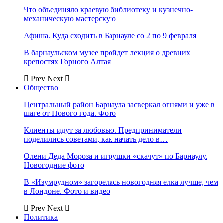
Что объединяло краевую библиотеку и кузнечно-
механическую мастерскую
Афиша. Куда сходить в Барнауле со 2 по 9 февраля
В барнаульском музее пройдет лекция о древних
крепостях Горного Алтая
Prev
Next
Общество
Центральный район Барнаула засверкал огнями и уже в
шаге от Нового года. Фото
Клиенты идут за любовью. Предприниматели
поделились советами, как начать дело в…
Олени Деда Мороза и игрушки «скачут» по Барнаулу.
Новогодние фото
В «Изумрудном» загорелась новогодняя елка лучше, чем
в Лондоне. Фото и видео
Prev
Next
Политика