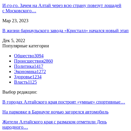
И-го-го. Зачем на Алтай через всю страну повезут лошадей
с Московского…
Мар 23, 2023
В жизни барнаульского завода «Кристалл» начался новый этап
Дек 5, 2022
Популярные категории
Общество
3094
Происшествия
2860
Политика
1417
Экономика
1272
Здоровье
1234
Власть
1125
Выбор редакции:
В городах Алтайского края построят «умные» спортивные…
На парковке в Барнауле ночью загорелся автомобиль
Жители Алтайского края с размахом отметили День
народного…