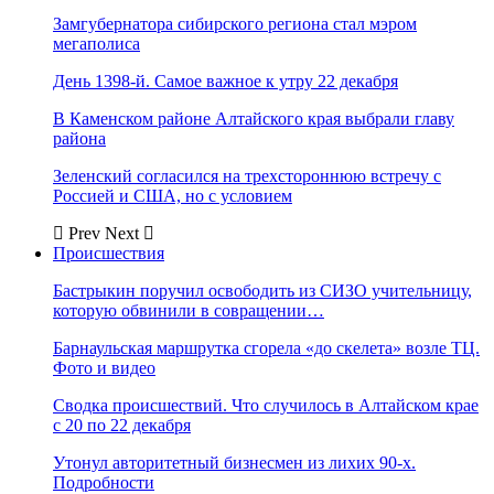
Замгубернатора сибирского региона стал мэром
мегаполиса
День 1398-й. Самое важное к утру 22 декабря
В Каменском районе Алтайского края выбрали главу
района
Зеленский согласился на трехстороннюю встречу с
Россией и США, но с условием
Prev
Next
Происшествия
Бастрыкин поручил освободить из СИЗО учительницу,
которую обвинили в совращении…
Барнаульская маршрутка сгорела «до скелета» возле ТЦ.
Фото и видео
Сводка происшествий. Что случилось в Алтайском крае
с 20 по 22 декабря
Утонул авторитетный бизнесмен из лихих 90-х.
Подробности