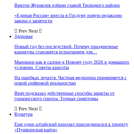
Виктор Журавлев избран главой Троицкого района
«Единая Россия» внесла в Госдуму новую редакцию
закона о занятости
Prev
Next
Здоровье
Новый год без последствий. Почему праздничные
каникулы становятся испытанием для…
Маникюр как в салоне к Новому году 2026 в домашних
условиях. Советы красоты
На ошибках лечатся. Частная медицина примиряется с
новой цифровой реальностью
Врач подсказал действенные способы защиты от
гонконгского гриппа. Точные симптомы
Prev
Next
Культура
Еще один алтайский кинозал присоединился к проекту
«Пушкинская карта»