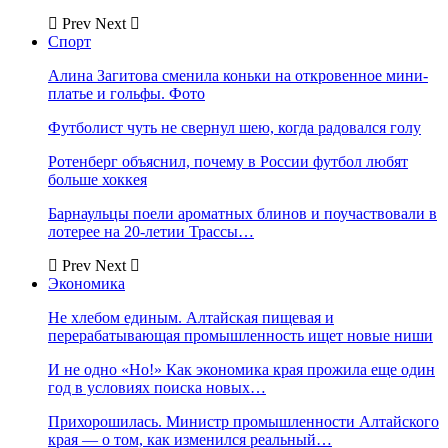
Prev
Next
Спорт
Алина Загитова сменила коньки на откровенное мини-
платье и гольфы. Фото
Футболист чуть не свернул шею, когда радовался голу
Ротенберг объяснил, почему в России футбол любят
больше хоккея
Барнаульцы поели ароматных блинов и поучаствовали в
лотерее на 20-летии Трассы…
Prev
Next
Экономика
Не хлебом единым. Алтайская пищевая и
перерабатывающая промышленность ищет новые ниши
И не одно «Но!» Как экономика края прожила еще один
год в условиях поиска новых…
Прихорошилась. Министр промышленности Алтайского
края — о том, как изменился реальный…