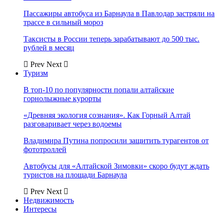
Пассажиры автобуса из Барнаула в Павлодар застряли на
трассе в сильный мороз
Таксисты в России теперь зарабатывают до 500 тыс.
рублей в месяц
Prev
Next
Туризм
В топ-10 по популярности попали алтайские
горнолыжные курорты
«Древняя экология сознания». Как Горный Алтай
разговаривает через водоемы
Владимира Путина попросили защитить турагентов от
фототроллей
Автобусы для «Алтайской Зимовки» скоро будут ждать
туристов на площади Барнаула
Prev
Next
Недвижимость
Интересы