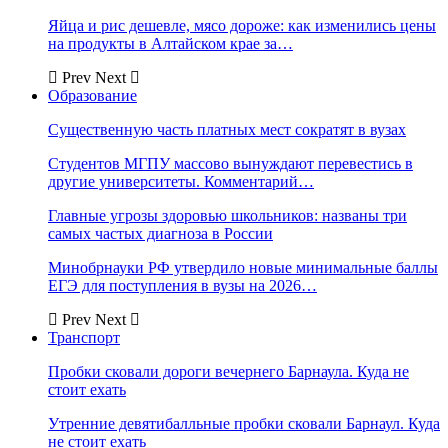
Яйца и рис дешевле, мясо дороже: как изменились цены
на продукты в Алтайском крае за…
Prev
Next
Образование
Существенную часть платных мест сократят в вузах
Студентов МГПУ массово вынуждают перевестись в
другие университеты. Комментарий…
Главные угрозы здоровью школьников: названы три
самых частых диагноза в России
Минобрнауки РФ утвердило новые минимальные баллы
ЕГЭ для поступления в вузы на 2026…
Prev
Next
Транспорт
Пробки сковали дороги вечернего Барнаула. Куда не
стоит ехать
Утренние девятибалльные пробки сковали Барнаул. Куда
не стоит ехать