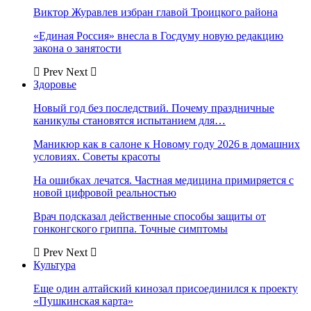
Виктор Журавлев избран главой Троицкого района
«Единая Россия» внесла в Госдуму новую редакцию
закона о занятости
Prev
Next
Здоровье
Новый год без последствий. Почему праздничные
каникулы становятся испытанием для…
Маникюр как в салоне к Новому году 2026 в домашних
условиях. Советы красоты
На ошибках лечатся. Частная медицина примиряется с
новой цифровой реальностью
Врач подсказал действенные способы защиты от
гонконгского гриппа. Точные симптомы
Prev
Next
Культура
Еще один алтайский кинозал присоединился к проекту
«Пушкинская карта»