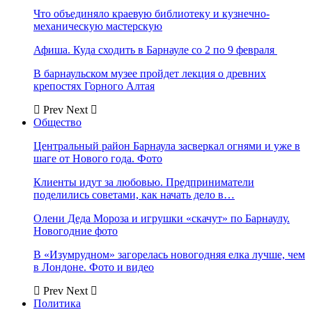
Что объединяло краевую библиотеку и кузнечно-
механическую мастерскую
Афиша. Куда сходить в Барнауле со 2 по 9 февраля
В барнаульском музее пройдет лекция о древних
крепостях Горного Алтая
Prev
Next
Общество
Центральный район Барнаула засверкал огнями и уже в
шаге от Нового года. Фото
Клиенты идут за любовью. Предприниматели
поделились советами, как начать дело в…
Олени Деда Мороза и игрушки «скачут» по Барнаулу.
Новогодние фото
В «Изумрудном» загорелась новогодняя елка лучше, чем
в Лондоне. Фото и видео
Prev
Next
Политика