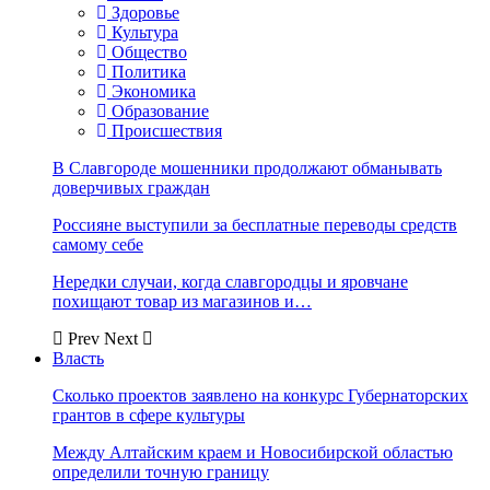
Здоровье
Культура
Общество
Политика
Экономика
Образование
Происшествия
В Славгороде мошенники продолжают обманывать
доверчивых граждан
Россияне выступили за бесплатные переводы средств
самому себе
Нередки случаи, когда славгородцы и яровчане
похищают товар из магазинов и…
Prev
Next
Власть
Сколько проектов заявлено на конкурс Губернаторских
грантов в сфере культуры
Между Алтайским краем и Новосибирской областью
определили точную границу