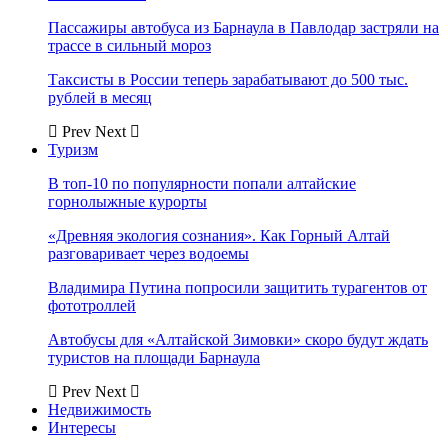
Пассажиры автобуса из Барнаула в Павлодар застряли на
трассе в сильный мороз
Таксисты в России теперь зарабатывают до 500 тыс.
рублей в месяц
Prev
Next
Туризм
В топ-10 по популярности попали алтайские
горнолыжные курорты
«Древняя экология сознания». Как Горный Алтай
разговаривает через водоемы
Владимира Путина попросили защитить турагентов от
фототроллей
Автобусы для «Алтайской Зимовки» скоро будут ждать
туристов на площади Барнаула
Prev
Next
Недвижимость
Интересы