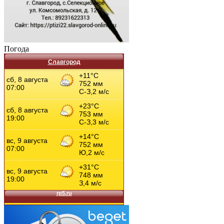
Погода
Славгород