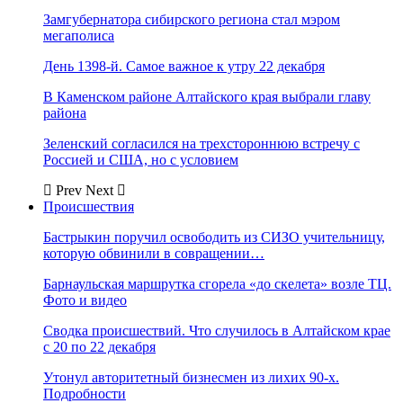
Замгубернатора сибирского региона стал мэром
мегаполиса
День 1398-й. Самое важное к утру 22 декабря
В Каменском районе Алтайского края выбрали главу
района
Зеленский согласился на трехстороннюю встречу с
Россией и США, но с условием
Prev
Next
Происшествия
Бастрыкин поручил освободить из СИЗО учительницу,
которую обвинили в совращении…
Барнаульская маршрутка сгорела «до скелета» возле ТЦ.
Фото и видео
Сводка происшествий. Что случилось в Алтайском крае
с 20 по 22 декабря
Утонул авторитетный бизнесмен из лихих 90-х.
Подробности