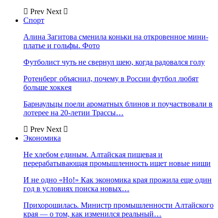
Prev
Next
Спорт
Алина Загитова сменила коньки на откровенное мини-
платье и гольфы. Фото
Футболист чуть не свернул шею, когда радовался голу
Ротенберг объяснил, почему в России футбол любят
больше хоккея
Барнаульцы поели ароматных блинов и поучаствовали в
лотерее на 20-летии Трассы…
Prev
Next
Экономика
Не хлебом единым. Алтайская пищевая и
перерабатывающая промышленность ищет новые ниши
И не одно «Но!» Как экономика края прожила еще один
год в условиях поиска новых…
Прихорошилась. Министр промышленности Алтайского
края — о том, как изменился реальный…