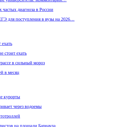
 частых диагноза в России
ГЭ для поступления в вузы на 2026…
 ехать
е стоит ехать
трассе в сильный мороз
ей в месяц
ые курорты
ривает через водоемы
ототроллей
ристов на площади Барнаула