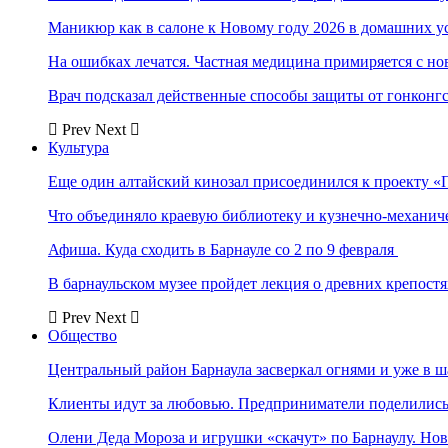
Маникюр как в салоне к Новому году 2026 в домашних у
На ошибках лечатся. Частная медицина примиряется с н
Врач подсказал действенные способы защиты от гонконг
Prev
Next
Культура
Еще один алтайский кинозал присоединился к проекту «
Что объединяло краевую библиотеку и кузнечно-механи
Афиша. Куда сходить в Барнауле со 2 по 9 февраля
В барнаульском музее пройдет лекция о древних крепост
Prev
Next
Общество
Центральный район Барнаула засверкал огнями и уже в ш
Клиенты идут за любовью. Предприниматели поделились 
Олени Деда Мороза и игрушки «скачут» по Барнаулу. Но