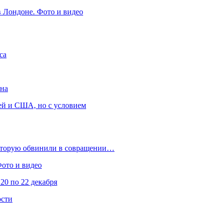
в Лондоне. Фото и видео
са
она
ей и США, но с условием
которую обвинили в совращении…
Фото и видео
20 по 22 декабря
ости