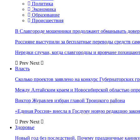
Политика
Экономика
Образование
Происшествия
В Славгороде мошенники продолжают обманывать довер
Россияне выступили за бесплатные переводы средств сам
Нередки случаи, когда славгородцы и яровчане похищают
Prev
Next
Власть
Сколько проектов заявлено на конкурс Губернаторских гр
Между Алтайским краем и Новосибирской областью опр
Виктор Журавлев избран главой Троицкого района
«Единая Россия» внесла в Госдуму новую редакцию закон
Prev
Next
Здоровье
Новый год без последствий. Почему праздничные каник