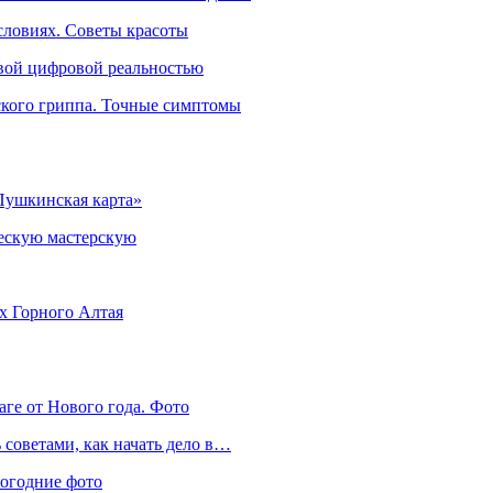
словиях. Советы красоты
овой цифровой реальностью
ского гриппа. Точные симптомы
Пушкинская карта»
ческую мастерскую
ях Горного Алтая
аге от Нового года. Фото
советами, как начать дело в…
вогодние фото