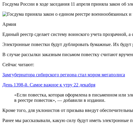
Госдума России в ходе заседания 11 апреля приняла закон об 
Армия
Единый реестр сделает систему воинского учета прозрачной, а
Электронные повестки будут дублировать бумажные. Их будут р
В случае рассылки заказным письмом повестку считают вручен
Сейчас читают:
Замгубернатора сибирского региона стал мэром мегаполиса
День 1398-й. Самое важное к утру 22 декабря
«Если повестка, которая оформлена в письменном или эле
в реестре повесток», — добавили в издании.
Кроме того, для уклонистов от призыва введут обеспечительны
Ранее мы рассказывали, какую силу будут иметь электронные по