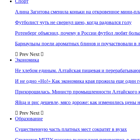
Спорт
Алина Загитова сменила коньки на откровенное мини-пл
Футболист чуть не свернул шею, когда радовался голу
Ротенберг объяснил, почему в России футбол любят боль
Барнаульцы поели ароматных блинов и поучаствовали в 
Prev
Next
Экономика
Не хлебом единым. Алтайская пищевая и перерабатыва
И не одно «Но!» Как экономика края прожила еще один 
Прихорошилась. Министр промышленности Алтайского к
Яйца и рис дешевле, мясо дороже: как изменились цены 
Prev
Next
Образование
Существенную часть платных мест сократят в вузах
Студентов МГПУ массово вынуждают перевестись в дру