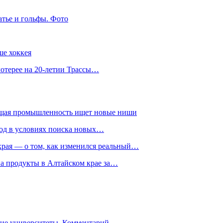
атье и гольфы. Фото
ше хоккея
лотерее на 20-летии Трассы…
ющая промышленность ищет новые ниши
год в условиях поиска новых…
рая — о том, как изменился реальный…
на продукты в Алтайском крае за…
гие университеты. Комментарий…