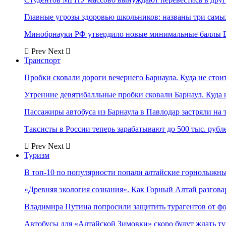
Главные угрозы здоровью школьников: названы три самых
Минобрнауки РФ утвердило новые минимальные баллы Е
Prev
Next
Транспорт
Пробки сковали дороги вечернего Барнаула. Куда не стоит
Утренние девятибалльные пробки сковали Барнаул. Куда н
Пассажиры автобуса из Барнаула в Павлодар застряли на 
Таксисты в России теперь зарабатывают до 500 тыс. рубл
Prev
Next
Туризм
В топ-10 по популярности попали алтайские горнолыжн
«Древняя экология сознания». Как Горный Алтай разгова
Владимира Путина попросили защитить турагентов от ф
Автобусы для «Алтайской Зимовки» скоро будут ждать ту