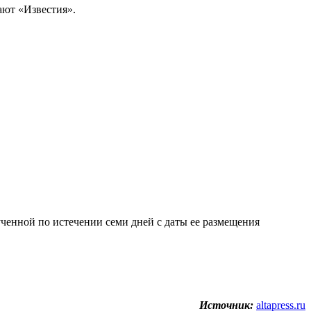
ают «Известия».
ученной по истечении семи дней с даты ее размещения
Источник:
altapress.ru