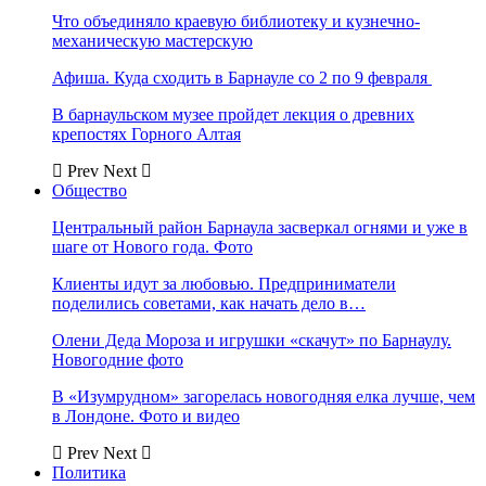
Что объединяло краевую библиотеку и кузнечно-
механическую мастерскую
Афиша. Куда сходить в Барнауле со 2 по 9 февраля
В барнаульском музее пройдет лекция о древних
крепостях Горного Алтая
Prev
Next
Общество
Центральный район Барнаула засверкал огнями и уже в
шаге от Нового года. Фото
Клиенты идут за любовью. Предприниматели
поделились советами, как начать дело в…
Олени Деда Мороза и игрушки «скачут» по Барнаулу.
Новогодние фото
В «Изумрудном» загорелась новогодняя елка лучше, чем
в Лондоне. Фото и видео
Prev
Next
Политика