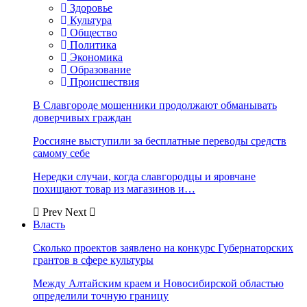
Здоровье
Культура
Общество
Политика
Экономика
Образование
Происшествия
В Славгороде мошенники продолжают обманывать
доверчивых граждан
Россияне выступили за бесплатные переводы средств
самому себе
Нередки случаи, когда славгородцы и яровчане
похищают товар из магазинов и…
Prev
Next
Власть
Сколько проектов заявлено на конкурс Губернаторских
грантов в сфере культуры
Между Алтайским краем и Новосибирской областью
определили точную границу