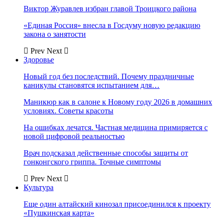
Виктор Журавлев избран главой Троицкого района
«Единая Россия» внесла в Госдуму новую редакцию
закона о занятости
Prev
Next
Здоровье
Новый год без последствий. Почему праздничные
каникулы становятся испытанием для…
Маникюр как в салоне к Новому году 2026 в домашних
условиях. Советы красоты
На ошибках лечатся. Частная медицина примиряется с
новой цифровой реальностью
Врач подсказал действенные способы защиты от
гонконгского гриппа. Точные симптомы
Prev
Next
Культура
Еще один алтайский кинозал присоединился к проекту
«Пушкинская карта»