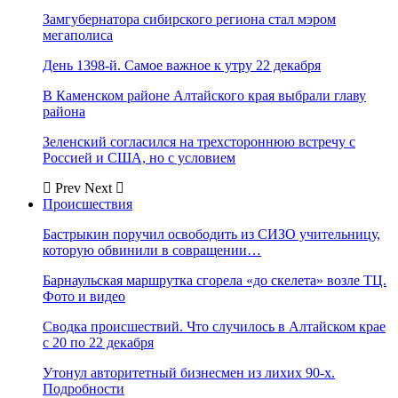
Замгубернатора сибирского региона стал мэром
мегаполиса
День 1398-й. Самое важное к утру 22 декабря
В Каменском районе Алтайского края выбрали главу
района
Зеленский согласился на трехстороннюю встречу с
Россией и США, но с условием
Prev
Next
Происшествия
Бастрыкин поручил освободить из СИЗО учительницу,
которую обвинили в совращении…
Барнаульская маршрутка сгорела «до скелета» возле ТЦ.
Фото и видео
Сводка происшествий. Что случилось в Алтайском крае
с 20 по 22 декабря
Утонул авторитетный бизнесмен из лихих 90-х.
Подробности