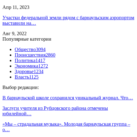
Апр 11, 2023
Участки федеральной земли рядом с барнаульским аэропортом
выставили на…
Авг 9, 2022
Популярные категории
Общество
3094
Происшествия
2860
Политика
1417
Экономика
1272
Здоровье
1234
Власть
1125
Выбор редакции:
В барнаульской школе сохранился уникальный журнал. Что…
Заслуги учителя из Рубцовского района отмечены
юбилейной…
«Мы – страдальная музыка». Молодая барнаульская группа –
о…