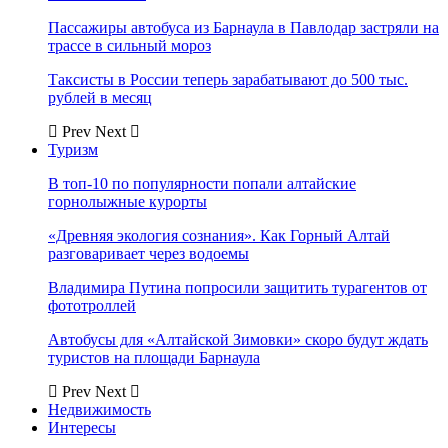
Пассажиры автобуса из Барнаула в Павлодар застряли на
трассе в сильный мороз
Таксисты в России теперь зарабатывают до 500 тыс.
рублей в месяц
Prev
Next
Туризм
В топ-10 по популярности попали алтайские
горнолыжные курорты
«Древняя экология сознания». Как Горный Алтай
разговаривает через водоемы
Владимира Путина попросили защитить турагентов от
фототроллей
Автобусы для «Алтайской Зимовки» скоро будут ждать
туристов на площади Барнаула
Prev
Next
Недвижимость
Интересы