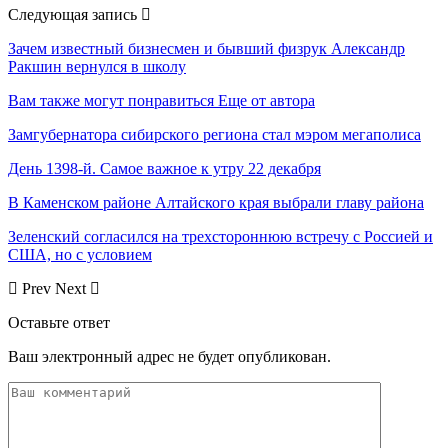
Следующая запись
Зачем известный бизнесмен и бывший физрук Александр
Ракшин вернулся в школу
Вам также могут понравиться
Еще от автора
Замгубернатора сибирского региона стал мэром мегаполиса
День 1398-й. Самое важное к утру 22 декабря
В Каменском районе Алтайского края выбрали главу района
Зеленский согласился на трехстороннюю встречу с Россией и
США, но с условием
Prev
Next
Оставьте ответ
Ваш электронный адрес не будет опубликован.