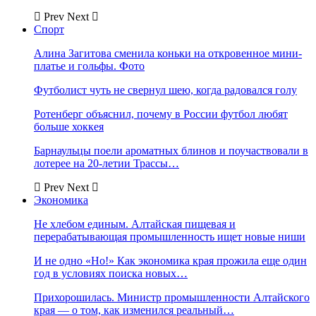
Prev
Next
Спорт
Алина Загитова сменила коньки на откровенное мини-
платье и гольфы. Фото
Футболист чуть не свернул шею, когда радовался голу
Ротенберг объяснил, почему в России футбол любят
больше хоккея
Барнаульцы поели ароматных блинов и поучаствовали в
лотерее на 20-летии Трассы…
Prev
Next
Экономика
Не хлебом единым. Алтайская пищевая и
перерабатывающая промышленность ищет новые ниши
И не одно «Но!» Как экономика края прожила еще один
год в условиях поиска новых…
Прихорошилась. Министр промышленности Алтайского
края — о том, как изменился реальный…