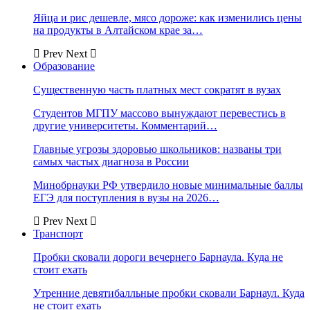
Яйца и рис дешевле, мясо дороже: как изменились цены
на продукты в Алтайском крае за…
Prev
Next
Образование
Существенную часть платных мест сократят в вузах
Студентов МГПУ массово вынуждают перевестись в
другие университеты. Комментарий…
Главные угрозы здоровью школьников: названы три
самых частых диагноза в России
Минобрнауки РФ утвердило новые минимальные баллы
ЕГЭ для поступления в вузы на 2026…
Prev
Next
Транспорт
Пробки сковали дороги вечернего Барнаула. Куда не
стоит ехать
Утренние девятибалльные пробки сковали Барнаул. Куда
не стоит ехать