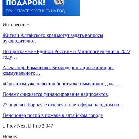
Интересное:
Жители Алтайского края могут задать вопросы
руководителю…
По программе «Единой России» и Минпросвещения в 2022
году…
Александр Романенко: Без модернизации жилищно-
коммунального…
«Организм уже перестал бороться»: иммунолог дала…
Почему снижается финансирование нацпроектов
27 апреля в Барнауле отключат светофоры на одном из…
Пенсионер погиб в пожаре в алтайском городе
Prev
Next
1 из 2 347
Новое: