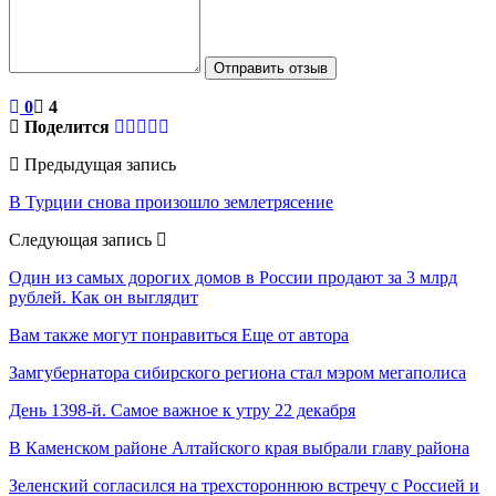
Отправить отзыв
0
4
Поделится
Предыдущая запись
В Турции снова произошло землетрясение
Следующая запись
Один из самых дорогих домов в России продают за 3 млрд
рублей. Как он выглядит
Вам также могут понравиться
Еще от автора
Замгубернатора сибирского региона стал мэром мегаполиса
День 1398-й. Самое важное к утру 22 декабря
В Каменском районе Алтайского края выбрали главу района
Зеленский согласился на трехстороннюю встречу с Россией и