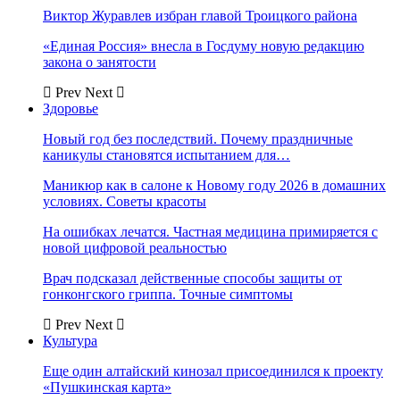
Виктор Журавлев избран главой Троицкого района
«Единая Россия» внесла в Госдуму новую редакцию
закона о занятости
Prev
Next
Здоровье
Новый год без последствий. Почему праздничные
каникулы становятся испытанием для…
Маникюр как в салоне к Новому году 2026 в домашних
условиях. Советы красоты
На ошибках лечатся. Частная медицина примиряется с
новой цифровой реальностью
Врач подсказал действенные способы защиты от
гонконгского гриппа. Точные симптомы
Prev
Next
Культура
Еще один алтайский кинозал присоединился к проекту
«Пушкинская карта»