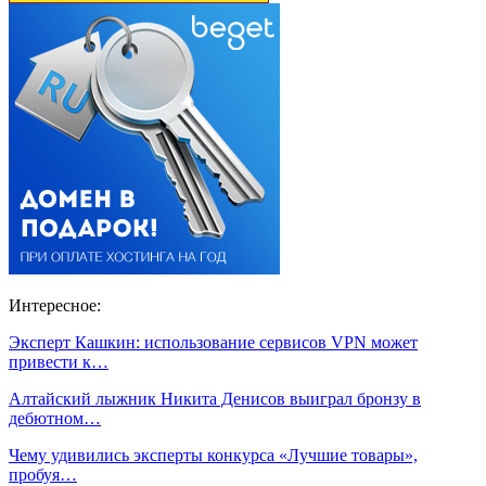
Интересное:
Эксперт Кашкин: использование сервисов VPN может
привести к…
Алтайский лыжник Никита Денисов выиграл бронзу в
дебютном…
Чему удивились эксперты конкурса «Лучшие товары»,
пробуя…