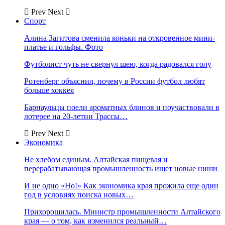
Prev
Next
Спорт
Алина Загитова сменила коньки на откровенное мини-
платье и гольфы. Фото
Футболист чуть не свернул шею, когда радовался голу
Ротенберг объяснил, почему в России футбол любят
больше хоккея
Барнаульцы поели ароматных блинов и поучаствовали в
лотерее на 20-летии Трассы…
Prev
Next
Экономика
Не хлебом единым. Алтайская пищевая и
перерабатывающая промышленность ищет новые ниши
И не одно «Но!» Как экономика края прожила еще один
год в условиях поиска новых…
Прихорошилась. Министр промышленности Алтайского
края — о том, как изменился реальный…