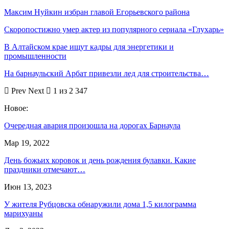
Максим Нуйкин избран главой Егорьевского района
Скоропостижно умер актер из популярного сериала «Глухарь»
В Алтайском крае ищут кадры для энергетики и
промышленности
На барнаульский Арбат привезли лед для строительства…
Prev
Next
1 из 2 347
Новое:
Очередная авария произошла на дорогах Барнаула
Мар 19, 2022
День божьих коровок и день рождения булавки. Какие
праздники отмечают…
Июн 13, 2023
У жителя Рубцовска обнаружили дома 1,5 килограмма
марихуаны