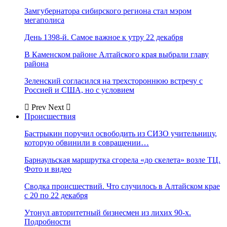
Замгубернатора сибирского региона стал мэром
мегаполиса
День 1398-й. Самое важное к утру 22 декабря
В Каменском районе Алтайского края выбрали главу
района
Зеленский согласился на трехстороннюю встречу с
Россией и США, но с условием
Prev
Next
Происшествия
Бастрыкин поручил освободить из СИЗО учительницу,
которую обвинили в совращении…
Барнаульская маршрутка сгорела «до скелета» возле ТЦ.
Фото и видео
Сводка происшествий. Что случилось в Алтайском крае
с 20 по 22 декабря
Утонул авторитетный бизнесмен из лихих 90-х.
Подробности