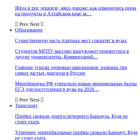
Яйца и рис дешевле, мясо дороже: как изменились цены
на продукты в Алтайском крае за…
Prev
Next
Образование
Существенную часть платных мест сократят в вузах
Студентов МГПУ массово вынуждают перевестись в
другие университеты. Комментарий…
Главные угрозы здоровью школьников: названы три
самых частых диагноза в России
Минобрнауки РФ утвердило новые минимальные баллы
ЕГЭ для поступления в вузы на 2026…
Prev
Next
Транспорт
Пробки сковали дороги вечернего Барнаула. Куда не
стоит ехать
Утренние девятибалльные пробки сковали Барнаул. Куда
не стоит ехать