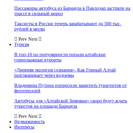
Пассажиры автобуса из Барнаула в Павлодар застряли на
трассе в сильный мороз
Таксисты в России теперь зарабатывают до 500 тыс.
рублей в месяц
Prev
Next
Туризм
В топ-10 по популярности попали алтайские
горнолыжные курорты
«Древняя экология сознания». Как Горный Алтай
разговаривает через водоемы
Владимира Путина попросили защитить турагентов от
фототроллей
Автобусы для «Алтайской Зимовки» скоро будут ждать
туристов на площади Барнаула
Prev
Next
Недвижимость
Интересы