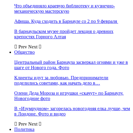
Что объединяло краевую библиотеку и кузнечно-
механическую мастерскую
Афиша. Куда сходить в Барнауле со 2 по 9 февраля
В барнаульском музее пройдет лекция о древних
крепостях Горного Алтая
Prev
Next
Общество
Центральный район Барнаула засверкал огнями и уже в
шаге от Нового года. Фото
Клиенты идут за любовью. Предприниматели
поделились советами, как начать дело в…
Олени Деда Мороза и игрушки «скачут» по Барнаулу.
Новогодние фото
В «Изумрудном» загорелась новогодняя елка лучше, чем
в Лондоне. Фото и видео
Prev
Next
Политика