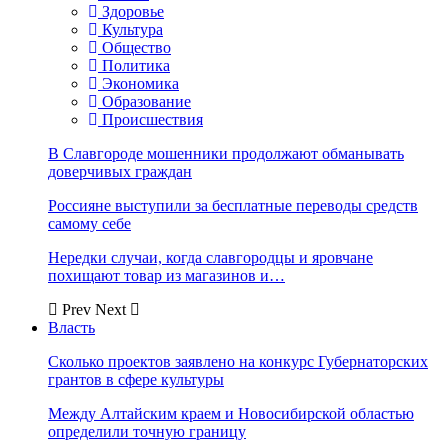
Здоровье
Культура
Общество
Политика
Экономика
Образование
Происшествия
В Славгороде мошенники продолжают обманывать
доверчивых граждан
Россияне выступили за бесплатные переводы средств
самому себе
Нередки случаи, когда славгородцы и яровчане
похищают товар из магазинов и…
Prev
Next
Власть
Сколько проектов заявлено на конкурс Губернаторских
грантов в сфере культуры
Между Алтайским краем и Новосибирской областью
определили точную границу