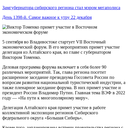
Замгубернатора сибирского региона стал мэром мегаполиса
День 1398-й. Самое важное к утру 22 декабря
5 сентября во Владивостоке стартует VII Восточный
экономический форум. В его мероприятиях примет участие
делегация из Алтайского края, во главе с губернатором
Виктором Томенко.
Деловая программа форума включает в себя более 90
различных мероприятий. Так, глава региона посетит
расширенное заседание президиума Госсовета России по
вопросам развития национальной туристической индустрии, а
также пленарное заседание форума. В них примет участие и
президент России Владимир Путин. Главная тема ВЭФ в 2022
году — «На пути к многополярному миру».
Делегация Алтайского края примет участие в работе
коллективной экспозиции регионов Сибирского
федерального округа «Большая Сибирь».
Кроме того, запланированы встречи правительства региона с