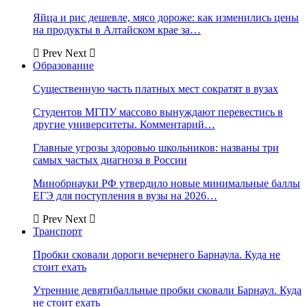
Яйца и рис дешевле, мясо дороже: как изменились цены
на продукты в Алтайском крае за…
Prev
Next
Образование
Существенную часть платных мест сократят в вузах
Студентов МГПУ массово вынуждают перевестись в
другие университеты. Комментарий…
Главные угрозы здоровью школьников: названы три
самых частых диагноза в России
Минобрнауки РФ утвердило новые минимальные баллы
ЕГЭ для поступления в вузы на 2026…
Prev
Next
Транспорт
Пробки сковали дороги вечернего Барнаула. Куда не
стоит ехать
Утренние девятибалльные пробки сковали Барнаул. Куда
не стоит ехать