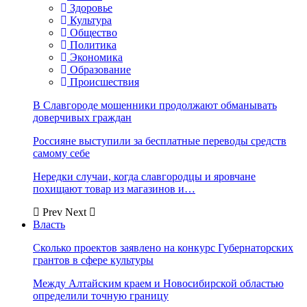
Здоровье
Культура
Общество
Политика
Экономика
Образование
Происшествия
В Славгороде мошенники продолжают обманывать
доверчивых граждан
Россияне выступили за бесплатные переводы средств
самому себе
Нередки случаи, когда славгородцы и яровчане
похищают товар из магазинов и…
Prev
Next
Власть
Сколько проектов заявлено на конкурс Губернаторских
грантов в сфере культуры
Между Алтайским краем и Новосибирской областью
определили точную границу