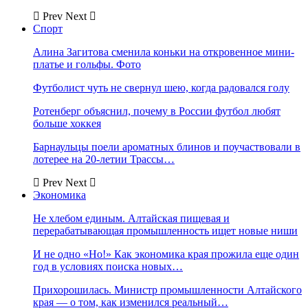
Prev
Next
Спорт
Алина Загитова сменила коньки на откровенное мини-
платье и гольфы. Фото
Футболист чуть не свернул шею, когда радовался голу
Ротенберг объяснил, почему в России футбол любят
больше хоккея
Барнаульцы поели ароматных блинов и поучаствовали в
лотерее на 20-летии Трассы…
Prev
Next
Экономика
Не хлебом единым. Алтайская пищевая и
перерабатывающая промышленность ищет новые ниши
И не одно «Но!» Как экономика края прожила еще один
год в условиях поиска новых…
Прихорошилась. Министр промышленности Алтайского
края — о том, как изменился реальный…