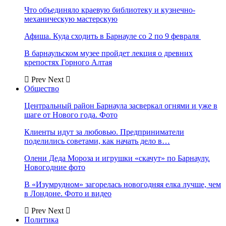
Что объединяло краевую библиотеку и кузнечно-
механическую мастерскую
Афиша. Куда сходить в Барнауле со 2 по 9 февраля
В барнаульском музее пройдет лекция о древних
крепостях Горного Алтая
Prev
Next
Общество
Центральный район Барнаула засверкал огнями и уже в
шаге от Нового года. Фото
Клиенты идут за любовью. Предприниматели
поделились советами, как начать дело в…
Олени Деда Мороза и игрушки «скачут» по Барнаулу.
Новогодние фото
В «Изумрудном» загорелась новогодняя елка лучше, чем
в Лондоне. Фото и видео
Prev
Next
Политика