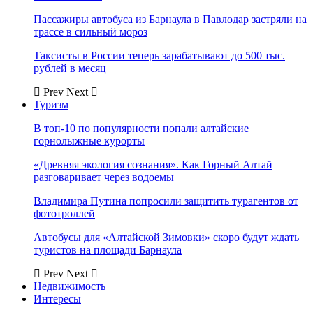
Пассажиры автобуса из Барнаула в Павлодар застряли на
трассе в сильный мороз
Таксисты в России теперь зарабатывают до 500 тыс.
рублей в месяц
Prev
Next
Туризм
В топ-10 по популярности попали алтайские
горнолыжные курорты
«Древняя экология сознания». Как Горный Алтай
разговаривает через водоемы
Владимира Путина попросили защитить турагентов от
фототроллей
Автобусы для «Алтайской Зимовки» скоро будут ждать
туристов на площади Барнаула
Prev
Next
Недвижимость
Интересы