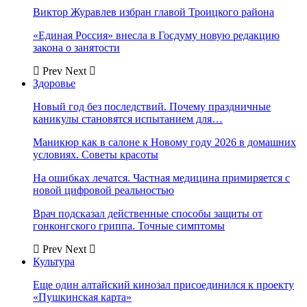
Виктор Журавлев избран главой Троицкого района
«Единая Россия» внесла в Госдуму новую редакцию
закона о занятости
Prev
Next
Здоровье
Новый год без последствий. Почему праздничные
каникулы становятся испытанием для…
Маникюр как в салоне к Новому году 2026 в домашних
условиях. Советы красоты
На ошибках лечатся. Частная медицина примиряется с
новой цифровой реальностью
Врач подсказал действенные способы защиты от
гонконгского гриппа. Точные симптомы
Prev
Next
Культура
Еще один алтайский кинозал присоединился к проекту
«Пушкинская карта»