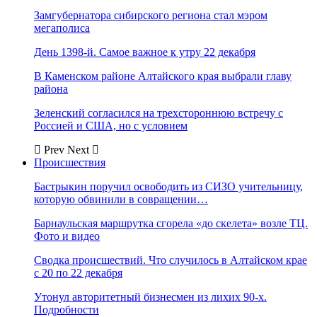
Замгубернатора сибирского региона стал мэром
мегаполиса
День 1398-й. Самое важное к утру 22 декабря
В Каменском районе Алтайского края выбрали главу
района
Зеленский согласился на трехстороннюю встречу с
Россией и США, но с условием
Prev
Next
Происшествия
Бастрыкин поручил освободить из СИЗО учительницу,
которую обвинили в совращении…
Барнаульская маршрутка сгорела «до скелета» возле ТЦ.
Фото и видео
Сводка происшествий. Что случилось в Алтайском крае
с 20 по 22 декабря
Утонул авторитетный бизнесмен из лихих 90-х.
Подробности