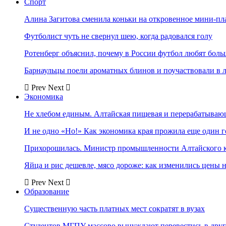
Спорт
Алина Загитова сменила коньки на откровенное мини-пл
Футболист чуть не свернул шею, когда радовался голу
Ротенберг объяснил, почему в России футбол любят боль
Барнаульцы поели ароматных блинов и поучаствовали в 
Prev
Next
Экономика
Не хлебом единым. Алтайская пищевая и перерабатыва
И не одно «Но!» Как экономика края прожила еще один 
Прихорошилась. Министр промышленности Алтайского к
Яйца и рис дешевле, мясо дороже: как изменились цены 
Prev
Next
Образование
Существенную часть платных мест сократят в вузах
Студентов МГПУ массово вынуждают перевестись в дру