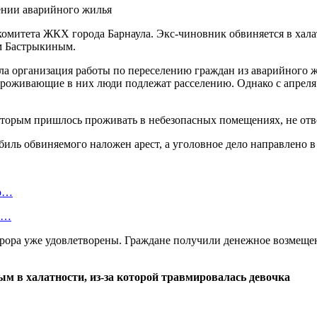
омитета ЖКХ города Барнаула. Экс-чиновник обвиняется в хала
м Бастрыкиным.
ла организация работы по переселению граждан из аварийного ж
роживающие в них люди подлежат расселению. Однако с апреля
которым пришлось проживать в небезопасных помещениях, не о
биль обвиняемого наложен арест, а уголовное дело направлено в 
ую…
 и…
рора уже удовлетворены. Граждане получили денежное возмеще
м в халатности, из-за которой травмировалась девочка