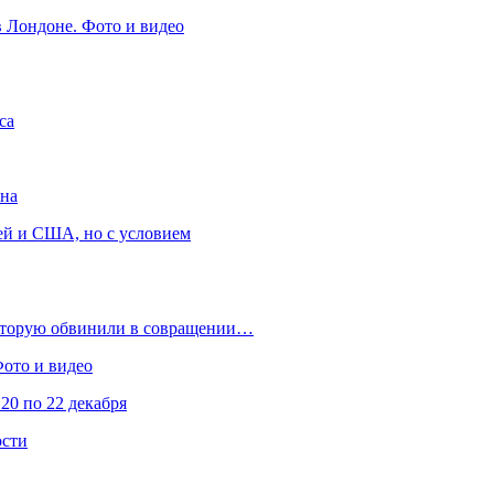
в Лондоне. Фото и видео
са
она
ей и США, но с условием
которую обвинили в совращении…
Фото и видео
20 по 22 декабря
ости