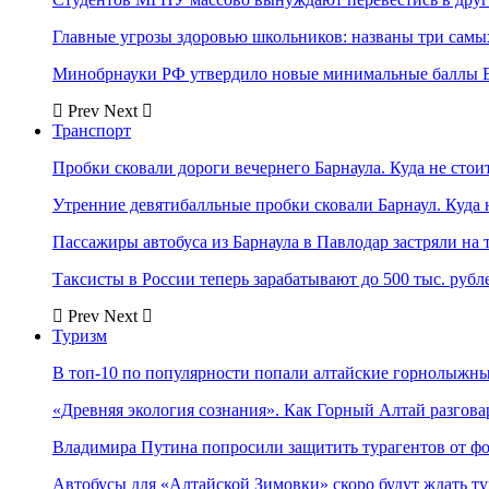
Главные угрозы здоровью школьников: названы три самых
Минобрнауки РФ утвердило новые минимальные баллы Е
Prev
Next
Транспорт
Пробки сковали дороги вечернего Барнаула. Куда не стоит
Утренние девятибалльные пробки сковали Барнаул. Куда н
Пассажиры автобуса из Барнаула в Павлодар застряли на 
Таксисты в России теперь зарабатывают до 500 тыс. рубл
Prev
Next
Туризм
В топ-10 по популярности попали алтайские горнолыжн
«Древняя экология сознания». Как Горный Алтай разгова
Владимира Путина попросили защитить турагентов от ф
Автобусы для «Алтайской Зимовки» скоро будут ждать ту