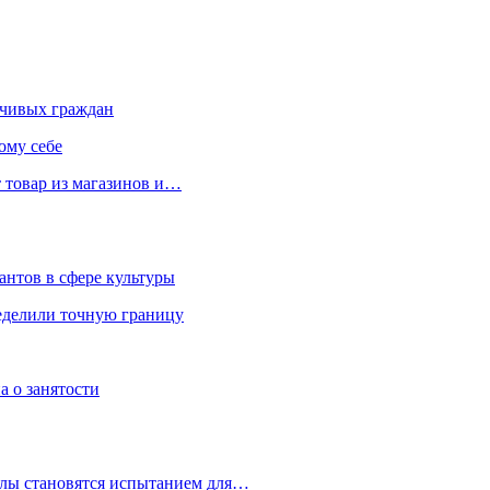
чивых граждан
ому себе
 товар из магазинов и…
антов в сфере культуры
еделили точную границу
а о занятости
улы становятся испытанием для…