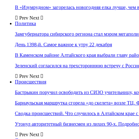
В «Изумрудном» загорелась новогодняя елка лучше, чем 
Prev
Next
Политика
Замгубернатора сибирского региона стал мэром мегаполи
День 1398-й. Самое важное к утру 22 декабря
В Каменском районе Алтайского края выбрали главу рай
Зеленский согласился на трехстороннюю встречу с Росси
Prev
Next
Происшествия
Бастрыкин поручил освободить из СИЗО учительницу, 
Барнаульская маршрутка сгорела «до скелета» возле ТЦ. 
Сводка происшествий. Что случилось в Алтайском крае с 
Утонул авторитетный бизнесмен из лихих 90-х. Подробн
Prev
Next