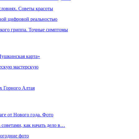
словиях. Советы красоты
овой цифровой реальностью
ского гриппа. Точные симптомы
Пушкинская карта»
ческую мастерскую
ях Горного Алтая
аге от Нового года. Фото
советами, как начать дело в…
вогодние фото