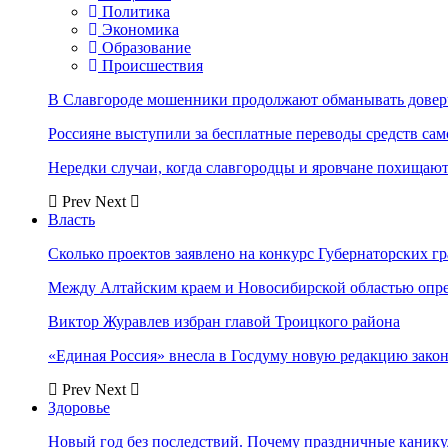
Политика
Экономика
Образование
Происшествия
В Славгороде мошенники продолжают обманывать довер
Россияне выступили за бесплатные переводы средств сам
Нередки случаи, когда славгородцы и яровчане похищают
Prev
Next
Власть
Сколько проектов заявлено на конкурс Губернаторских гр
Между Алтайским краем и Новосибирской областью опр
Виктор Журавлев избран главой Троицкого района
«Единая Россия» внесла в Госдуму новую редакцию закон
Prev
Next
Здоровье
Новый год без последствий. Почему праздничные каник