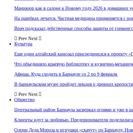
Маникюр как в салоне к Новому году 2026 в домашних у
На ошибках лечатся. Частная медицина примиряется с н
Врач подсказал действенные способы защиты от гонконг
Prev
Next
Культура
Еще один алтайский кинозал присоединился к проекту «
Что объединяло краевую библиотеку и кузнечно-механи
Афиша. Куда сходить в Барнауле со 2 по 9 февраля
В барнаульском музее пройдет лекция о древних крепост
Prev
Next
Общество
Центральный район Барнаула засверкал огнями и уже в ш
Клиенты идут за любовью. Предприниматели поделились 
Олени Деда Мороза и игрушки «скачут» по Барнаулу. Но