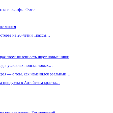
атье и гольфы. Фото
ше хоккея
лотерее на 20-летии Трассы…
ющая промышленность ищет новые ниши
год в условиях поиска новых…
рая — о том, как изменился реальный…
на продукты в Алтайском крае за…
гие университеты. Комментарий…