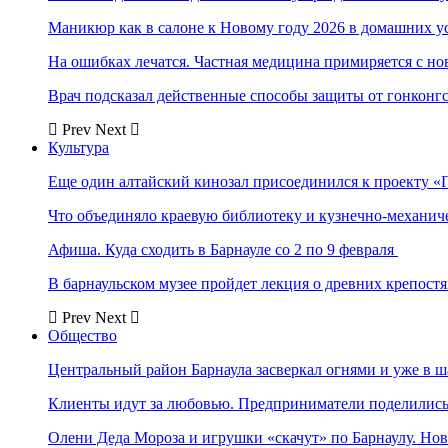
Маникюр как в салоне к Новому году 2026 в домашних у
На ошибках лечатся. Частная медицина примиряется с н
Врач подсказал действенные способы защиты от гонконг
Prev
Next
Культура
Еще один алтайский кинозал присоединился к проекту «
Что объединяло краевую библиотеку и кузнечно-механи
Афиша. Куда сходить в Барнауле со 2 по 9 февраля
В барнаульском музее пройдет лекция о древних крепост
Prev
Next
Общество
Центральный район Барнаула засверкал огнями и уже в ш
Клиенты идут за любовью. Предприниматели поделились 
Олени Деда Мороза и игрушки «скачут» по Барнаулу. Но