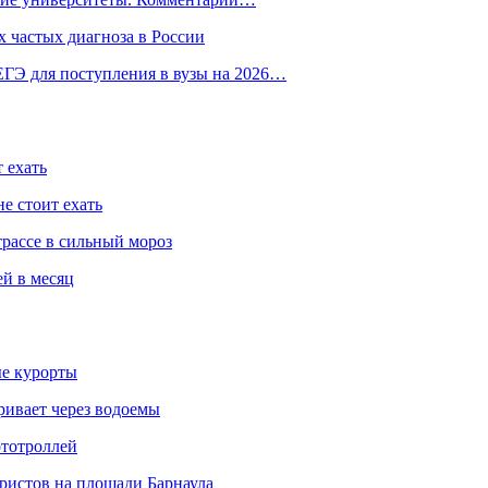
 частых диагноза в России
ГЭ для поступления в вузы на 2026…
 ехать
е стоит ехать
трассе в сильный мороз
ей в месяц
ые курорты
ривает через водоемы
ототроллей
ристов на площади Барнаула