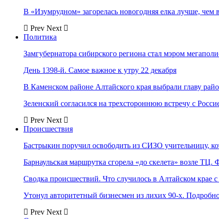
В «Изумрудном» загорелась новогодняя елка лучше, чем 
Prev
Next
Политика
Замгубернатора сибирского региона стал мэром мегаполи
День 1398-й. Самое важное к утру 22 декабря
В Каменском районе Алтайского края выбрали главу рай
Зеленский согласился на трехстороннюю встречу с Росси
Prev
Next
Происшествия
Бастрыкин поручил освободить из СИЗО учительницу, 
Барнаульская маршрутка сгорела «до скелета» возле ТЦ. 
Сводка происшествий. Что случилось в Алтайском крае с 
Утонул авторитетный бизнесмен из лихих 90-х. Подробн
Prev
Next