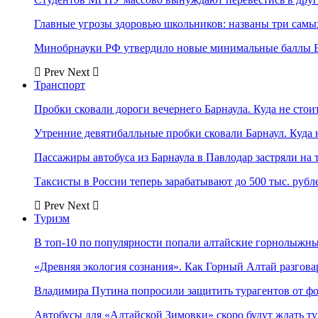
Главные угрозы здоровью школьников: названы три самых
Минобрнауки РФ утвердило новые минимальные баллы Е
Prev
Next
Транспорт
Пробки сковали дороги вечернего Барнаула. Куда не стоит
Утренние девятибалльные пробки сковали Барнаул. Куда н
Пассажиры автобуса из Барнаула в Павлодар застряли на 
Таксисты в России теперь зарабатывают до 500 тыс. рубл
Prev
Next
Туризм
В топ-10 по популярности попали алтайские горнолыжн
«Древняя экология сознания». Как Горный Алтай разгова
Владимира Путина попросили защитить турагентов от ф
Автобусы для «Алтайской Зимовки» скоро будут ждать ту