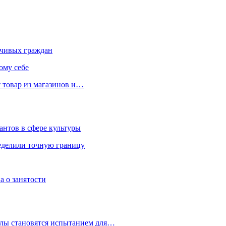
чивых граждан
ому себе
 товар из магазинов и…
антов в сфере культуры
еделили точную границу
а о занятости
улы становятся испытанием для…