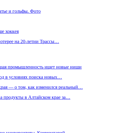
атье и гольфы. Фото
ше хоккея
лотерее на 20-летии Трассы…
ющая промышленность ищет новые ниши
год в условиях поиска новых…
рая — о том, как изменился реальный…
на продукты в Алтайском крае за…
гие университеты. Комментарий…