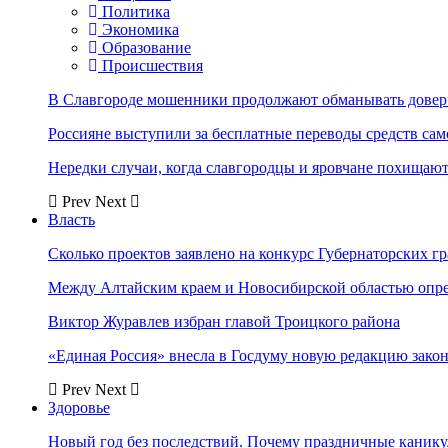
Политика
Экономика
Образование
Происшествия
В Славгороде мошенники продолжают обманывать довер
Россияне выступили за бесплатные переводы средств сам
Нередки случаи, когда славгородцы и яровчане похищают
Prev
Next
Власть
Сколько проектов заявлено на конкурс Губернаторских гр
Между Алтайским краем и Новосибирской областью опр
Виктор Журавлев избран главой Троицкого района
«Единая Россия» внесла в Госдуму новую редакцию закон
Prev
Next
Здоровье
Новый год без последствий. Почему праздничные каник