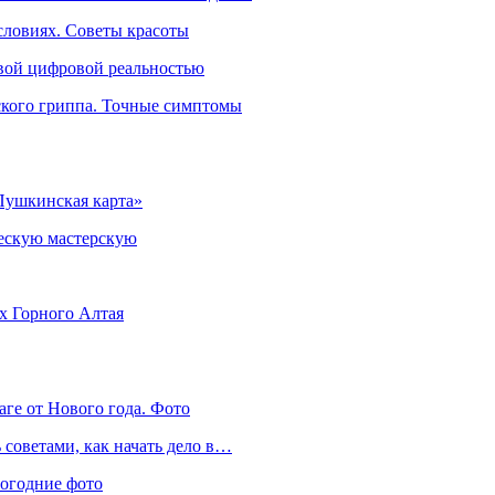
словиях. Советы красоты
овой цифровой реальностью
ского гриппа. Точные симптомы
Пушкинская карта»
ческую мастерскую
ях Горного Алтая
аге от Нового года. Фото
советами, как начать дело в…
вогодние фото