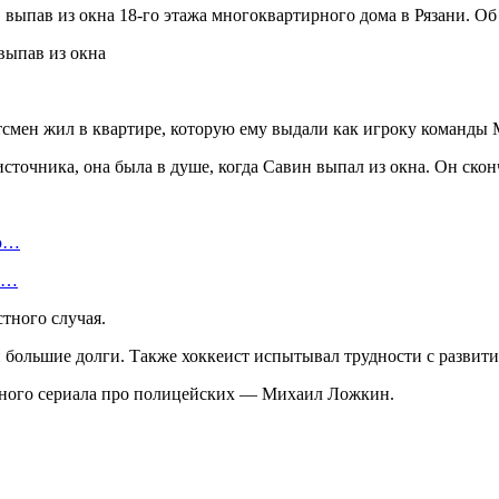
 выпав из окна 18-го этажа многоквартирного дома в Рязани. О
смен жил в квартире, которую ему выдали как игроку команды 
точника, она была в душе, когда Савин выпал из окна. Он скон
ую…
 и…
тного случая.
и большие долги. Также хоккеист испытывал трудности с развити
лярного сериала про полицейских — Михаил Ложкин.