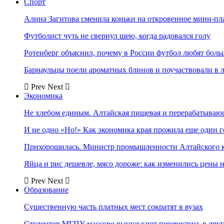
Спорт
Алина Загитова сменила коньки на откровенное мини-пл
Футболист чуть не свернул шею, когда радовался голу
Ротенберг объяснил, почему в России футбол любят боль
Барнаульцы поели ароматных блинов и поучаствовали в 
Prev
Next
Экономика
Не хлебом единым. Алтайская пищевая и перерабатыва
И не одно «Но!» Как экономика края прожила еще один 
Прихорошилась. Министр промышленности Алтайского к
Яйца и рис дешевле, мясо дороже: как изменились цены 
Prev
Next
Образование
Существенную часть платных мест сократят в вузах
Студентов МГПУ массово вынуждают перевестись в дру