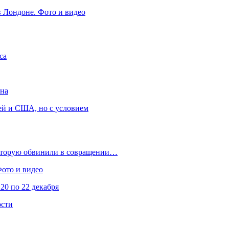
в Лондоне. Фото и видео
са
она
ей и США, но с условием
которую обвинили в совращении…
Фото и видео
20 по 22 декабря
ости