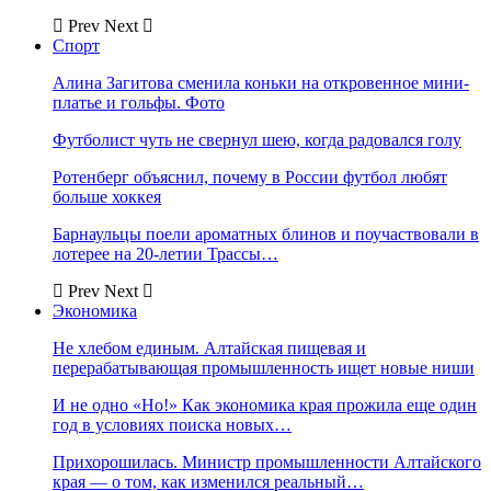
Prev
Next
Спорт
Алина Загитова сменила коньки на откровенное мини-
платье и гольфы. Фото
Футболист чуть не свернул шею, когда радовался голу
Ротенберг объяснил, почему в России футбол любят
больше хоккея
Барнаульцы поели ароматных блинов и поучаствовали в
лотерее на 20-летии Трассы…
Prev
Next
Экономика
Не хлебом единым. Алтайская пищевая и
перерабатывающая промышленность ищет новые ниши
И не одно «Но!» Как экономика края прожила еще один
год в условиях поиска новых…
Прихорошилась. Министр промышленности Алтайского
края — о том, как изменился реальный…