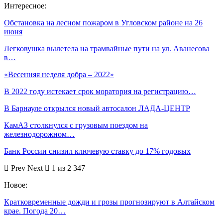
Интересное:
Обстановка на лесном пожаром в Угловском районе на 26
июня
Легковушка вылетела на трамвайные пути на ул. Аванесова
в…
«Весенняя неделя добра – 2022»
В 2022 году истекает срок моратория на регистрацию…
В Барнауле открылся новый автосалон ЛАДА-ЦЕНТР
КамАЗ столкнулся с грузовым поездом на
железнодорожном…
Банк России снизил ключевую ставку до 17% годовых
Prev
Next
1 из 2 347
Новое:
Кратковременные дожди и грозы прогнозируют в Алтайском
крае. Погода 20…