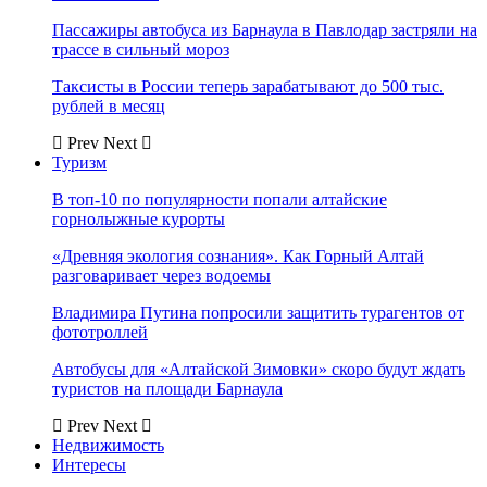
Пассажиры автобуса из Барнаула в Павлодар застряли на
трассе в сильный мороз
Таксисты в России теперь зарабатывают до 500 тыс.
рублей в месяц
Prev
Next
Туризм
В топ-10 по популярности попали алтайские
горнолыжные курорты
«Древняя экология сознания». Как Горный Алтай
разговаривает через водоемы
Владимира Путина попросили защитить турагентов от
фототроллей
Автобусы для «Алтайской Зимовки» скоро будут ждать
туристов на площади Барнаула
Prev
Next
Недвижимость
Интересы