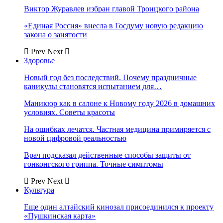
Виктор Журавлев избран главой Троицкого района
«Единая Россия» внесла в Госдуму новую редакцию
закона о занятости
Prev
Next
Здоровье
Новый год без последствий. Почему праздничные
каникулы становятся испытанием для…
Маникюр как в салоне к Новому году 2026 в домашних
условиях. Советы красоты
На ошибках лечатся. Частная медицина примиряется с
новой цифровой реальностью
Врач подсказал действенные способы защиты от
гонконгского гриппа. Точные симптомы
Prev
Next
Культура
Еще один алтайский кинозал присоединился к проекту
«Пушкинская карта»