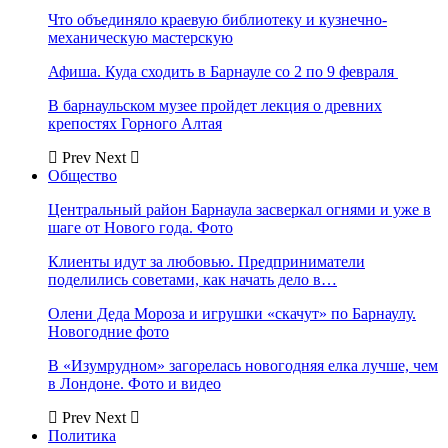
Что объединяло краевую библиотеку и кузнечно-
механическую мастерскую
Афиша. Куда сходить в Барнауле со 2 по 9 февраля
В барнаульском музее пройдет лекция о древних
крепостях Горного Алтая
Prev
Next
Общество
Центральный район Барнаула засверкал огнями и уже в
шаге от Нового года. Фото
Клиенты идут за любовью. Предприниматели
поделились советами, как начать дело в…
Олени Деда Мороза и игрушки «скачут» по Барнаулу.
Новогодние фото
В «Изумрудном» загорелась новогодняя елка лучше, чем
в Лондоне. Фото и видео
Prev
Next
Политика