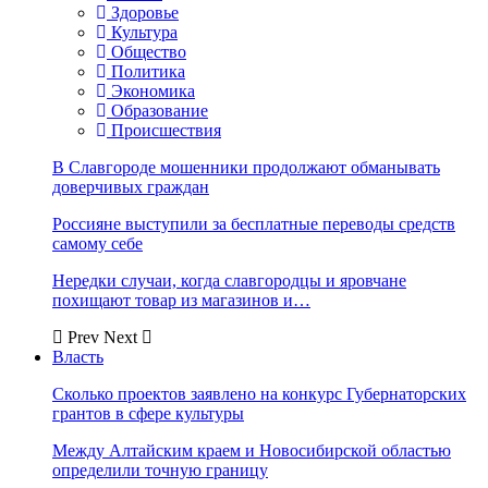
Здоровье
Культура
Общество
Политика
Экономика
Образование
Происшествия
В Славгороде мошенники продолжают обманывать
доверчивых граждан
Россияне выступили за бесплатные переводы средств
самому себе
Нередки случаи, когда славгородцы и яровчане
похищают товар из магазинов и…
Prev
Next
Власть
Сколько проектов заявлено на конкурс Губернаторских
грантов в сфере культуры
Между Алтайским краем и Новосибирской областью
определили точную границу