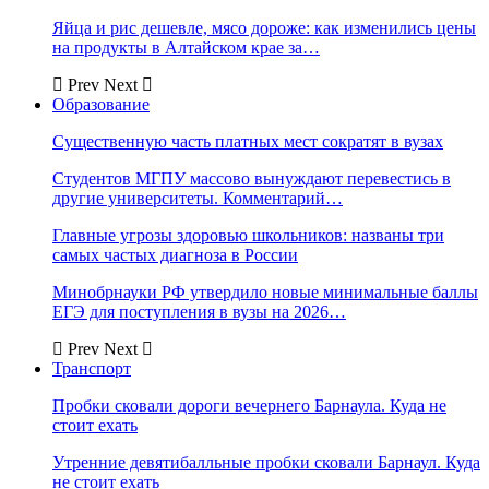
Яйца и рис дешевле, мясо дороже: как изменились цены
на продукты в Алтайском крае за…
Prev
Next
Образование
Существенную часть платных мест сократят в вузах
Студентов МГПУ массово вынуждают перевестись в
другие университеты. Комментарий…
Главные угрозы здоровью школьников: названы три
самых частых диагноза в России
Минобрнауки РФ утвердило новые минимальные баллы
ЕГЭ для поступления в вузы на 2026…
Prev
Next
Транспорт
Пробки сковали дороги вечернего Барнаула. Куда не
стоит ехать
Утренние девятибалльные пробки сковали Барнаул. Куда
не стоит ехать