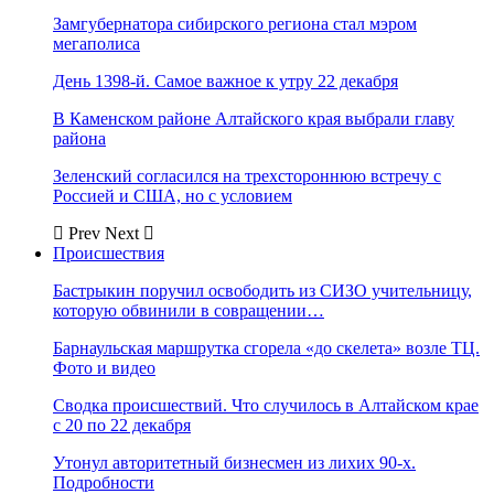
Замгубернатора сибирского региона стал мэром
мегаполиса
День 1398-й. Самое важное к утру 22 декабря
В Каменском районе Алтайского края выбрали главу
района
Зеленский согласился на трехстороннюю встречу с
Россией и США, но с условием
Prev
Next
Происшествия
Бастрыкин поручил освободить из СИЗО учительницу,
которую обвинили в совращении…
Барнаульская маршрутка сгорела «до скелета» возле ТЦ.
Фото и видео
Сводка происшествий. Что случилось в Алтайском крае
с 20 по 22 декабря
Утонул авторитетный бизнесмен из лихих 90-х.
Подробности