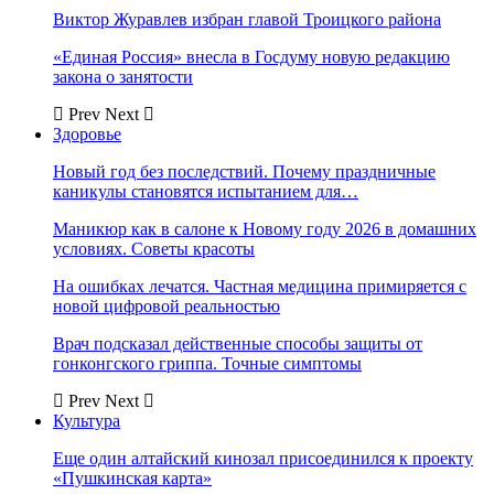
Виктор Журавлев избран главой Троицкого района
«Единая Россия» внесла в Госдуму новую редакцию
закона о занятости
Prev
Next
Здоровье
Новый год без последствий. Почему праздничные
каникулы становятся испытанием для…
Маникюр как в салоне к Новому году 2026 в домашних
условиях. Советы красоты
На ошибках лечатся. Частная медицина примиряется с
новой цифровой реальностью
Врач подсказал действенные способы защиты от
гонконгского гриппа. Точные симптомы
Prev
Next
Культура
Еще один алтайский кинозал присоединился к проекту
«Пушкинская карта»