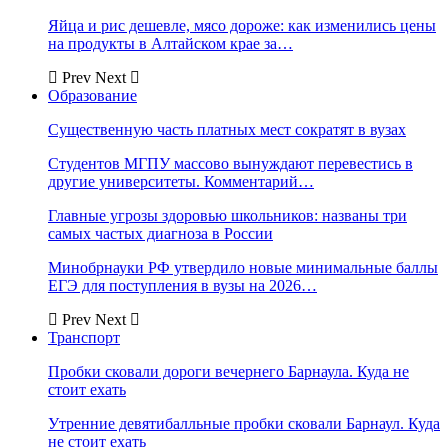
Яйца и рис дешевле, мясо дороже: как изменились цены
на продукты в Алтайском крае за…
Prev
Next
Образование
Существенную часть платных мест сократят в вузах
Студентов МГПУ массово вынуждают перевестись в
другие университеты. Комментарий…
Главные угрозы здоровью школьников: названы три
самых частых диагноза в России
Минобрнауки РФ утвердило новые минимальные баллы
ЕГЭ для поступления в вузы на 2026…
Prev
Next
Транспорт
Пробки сковали дороги вечернего Барнаула. Куда не
стоит ехать
Утренние девятибалльные пробки сковали Барнаул. Куда
не стоит ехать