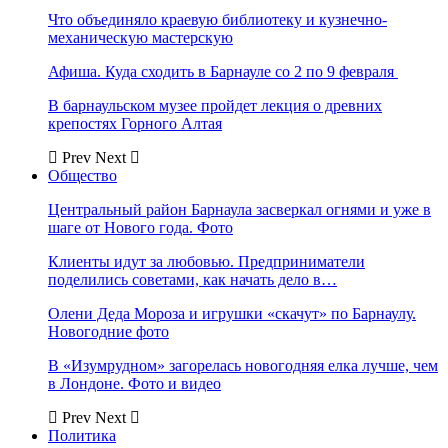
Что объединяло краевую библиотеку и кузнечно-
механическую мастерскую
Афиша. Куда сходить в Барнауле со 2 по 9 февраля
В барнаульском музее пройдет лекция о древних
крепостях Горного Алтая
Prev
Next
Общество
Центральный район Барнаула засверкал огнями и уже в
шаге от Нового года. Фото
Клиенты идут за любовью. Предприниматели
поделились советами, как начать дело в…
Олени Деда Мороза и игрушки «скачут» по Барнаулу.
Новогодние фото
В «Изумрудном» загорелась новогодняя елка лучше, чем
в Лондоне. Фото и видео
Prev
Next
Политика