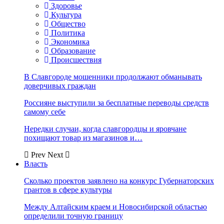
Здоровье
Культура
Общество
Политика
Экономика
Образование
Происшествия
В Славгороде мошенники продолжают обманывать
доверчивых граждан
Россияне выступили за бесплатные переводы средств
самому себе
Нередки случаи, когда славгородцы и яровчане
похищают товар из магазинов и…
Prev
Next
Власть
Сколько проектов заявлено на конкурс Губернаторских
грантов в сфере культуры
Между Алтайским краем и Новосибирской областью
определили точную границу