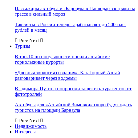
Пассажиры автобуса из Барнаула в Павлодар застряли на
трассе в сильный мороз
Таксисты в России теперь зарабатывают до 500 тыс.
рублей в месяц
Prev
Next
Туризм
В топ-10 по популярности попали алтайские
горнолыжные курорты
«Древняя экология сознания». Как Горный Алтай
разговаривает через водоемы
Владимира Путина попросили защитить турагентов от
фототроллей
Автобусы для «Алтайской Зимовки» скоро будут ждать
туристов на площади Барнаула
Prev
Next
Недвижимость
Интересы