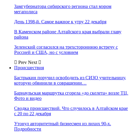
Замгубернатора сибирского региона стал мэром
мегаполиса
День 1398-й. Самое важное к утру 22 декабря
В Каменском районе Алтайского края выбрали главу
района
Зеленский согласился на трехстороннюю встречу с
Россией и США, но с условием
Prev
Next
Происшествия
Бастрыкин поручил освободить из СИЗО учительницу,
которую обвинили в совращении…
Барнаульская маршрутка сгорела «до скелета» возле ТЦ.
Фото и видео
Сводка происшествий. Что случилось в Алтайском крае
с 20 по 22 декабря
Утонул авторитетный бизнесмен из лихих 90-х.
Подробности