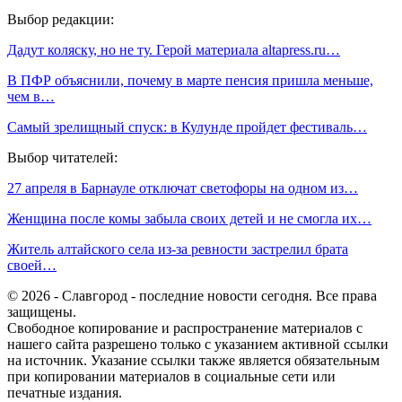
Выбор редакции:
Дадут коляску, но не ту. Герой материала altapress.ru…
В ПФР объяснили, почему в марте пенсия пришла меньше,
чем в…
Самый зрелищный спуск: в Кулунде пройдет фестиваль…
Выбор читателей:
27 апреля в Барнауле отключат светофоры на одном из…
Женщина после комы забыла своих детей и не смогла их…
Житель алтайского села из-за ревности застрелил брата
своей…
© 2026 - Славгород - последние новости сегодня. Все права
защищены.
Свободное копирование и распространение материалов с
нашего сайта разрешено только с указанием активной ссылки
на источник. Указание ссылки также является обязательным
при копировании материалов в социальные сети или
печатные издания.