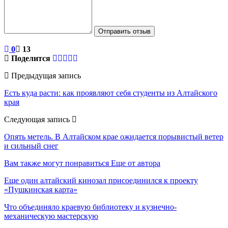
Отправить отзыв
0
13
Поделится
Предыдущая запись
Есть куда расти: как проявляют себя студенты из Алтайского
края
Следующая запись
Опять метель. В Алтайском крае ожидается порывистый ветер
и сильный снег
Вам также могут понравиться
Еще от автора
Еще один алтайский кинозал присоединился к проекту
«Пушкинская карта»
Что объединяло краевую библиотеку и кузнечно-
механическую мастерскую