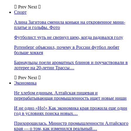
Prev
Next
Спорт
Алина Загитова сменила коньки на откровенное мини-
платье и гольфы. Фото
Футболист чуть не свернул шею, когда радовался голу
Ротенберг объяснил, почему в России футбол любят
больше хоккея
Барнаульцы поели ароматных блинов и поучаствовали в
лотерее на 20-летии Трассы…
Prev
Next
Экономика
Не хлебом единым. Алтайская пищевая и
перерабатывающая промышленность ищет новые ниши
И не одно «Но!» Как экономика края прожила еще один
год в условиях поиска новых…
Прихорошилась. Министр промышленности Алтайского
края — о том, как изменился реальный…