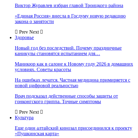
Виктор Журавлев избран главой Троицкого района
«Единая Россия» внесла в Госдуму новую редакцию
закона о занятости
Prev
Next
Здоровье
Новый год без последствий. Почему праздничные
каникулы становятся испытанием для…
Маникюр как в салоне к Новому году 2026 в домашних
условиях. Советы красоты
На ошибках лечатся. Частная медицина примиряется с
новой цифровой реальностью
Врач подсказал действенные способы защиты от
гонконгского гриппа. Точные симптомы
Prev
Next
Культура
Еще один алтайский кинозал присоединился к проекту
«Пушкинская карта»