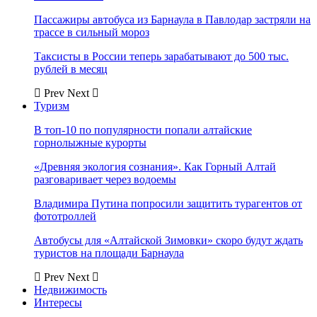
Пассажиры автобуса из Барнаула в Павлодар застряли на
трассе в сильный мороз
Таксисты в России теперь зарабатывают до 500 тыс.
рублей в месяц
Prev
Next
Туризм
В топ-10 по популярности попали алтайские
горнолыжные курорты
«Древняя экология сознания». Как Горный Алтай
разговаривает через водоемы
Владимира Путина попросили защитить турагентов от
фототроллей
Автобусы для «Алтайской Зимовки» скоро будут ждать
туристов на площади Барнаула
Prev
Next
Недвижимость
Интересы