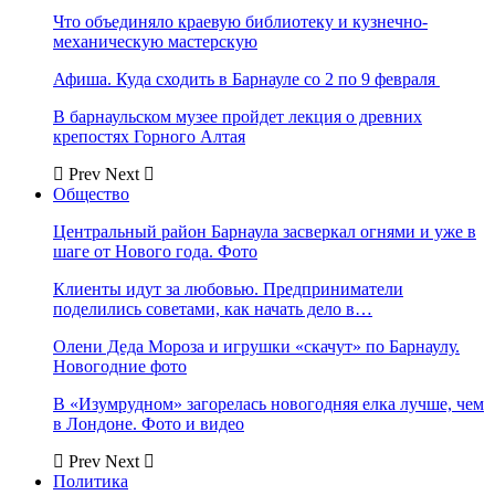
Что объединяло краевую библиотеку и кузнечно-
механическую мастерскую
Афиша. Куда сходить в Барнауле со 2 по 9 февраля
В барнаульском музее пройдет лекция о древних
крепостях Горного Алтая
Prev
Next
Общество
Центральный район Барнаула засверкал огнями и уже в
шаге от Нового года. Фото
Клиенты идут за любовью. Предприниматели
поделились советами, как начать дело в…
Олени Деда Мороза и игрушки «скачут» по Барнаулу.
Новогодние фото
В «Изумрудном» загорелась новогодняя елка лучше, чем
в Лондоне. Фото и видео
Prev
Next
Политика