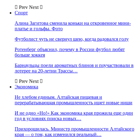
Prev
Next
Спорт
Алина Загитова сменила коньки на откровенное мини-
платье и гольфы. Фото
Футболист чуть не свернул шею, когда радовался голу
Ротенберг объяснил, почему в России футбол любят
больше хоккея
Барнаульцы поели ароматных блинов и поучаствовали в
лотерее на 20-летии Трассы…
Prev
Next
Экономика
Не хлебом единым. Алтайская пищевая и
перерабатывающая промышленность ищет новые ниши
И не одно «Но!» Как экономика края прожила еще один
год в условиях поиска новых…
Прихорошилась. Министр промышленности Алтайского
края — о том, как изменился реальный…