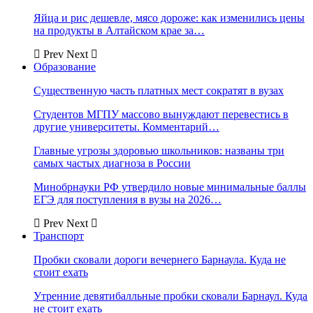
Яйца и рис дешевле, мясо дороже: как изменились цены
на продукты в Алтайском крае за…
Prev
Next
Образование
Существенную часть платных мест сократят в вузах
Студентов МГПУ массово вынуждают перевестись в
другие университеты. Комментарий…
Главные угрозы здоровью школьников: названы три
самых частых диагноза в России
Минобрнауки РФ утвердило новые минимальные баллы
ЕГЭ для поступления в вузы на 2026…
Prev
Next
Транспорт
Пробки сковали дороги вечернего Барнаула. Куда не
стоит ехать
Утренние девятибалльные пробки сковали Барнаул. Куда
не стоит ехать