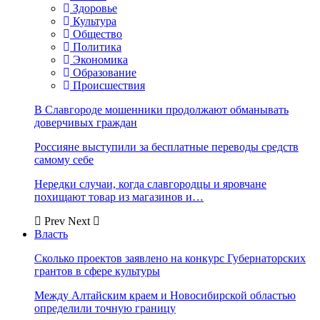
Здоровье
Культура
Общество
Политика
Экономика
Образование
Происшествия
В Славгороде мошенники продолжают обманывать
доверчивых граждан
Россияне выступили за бесплатные переводы средств
самому себе
Нередки случаи, когда славгородцы и яровчане
похищают товар из магазинов и…
Prev
Next
Власть
Сколько проектов заявлено на конкурс Губернаторских
грантов в сфере культуры
Между Алтайским краем и Новосибирской областью
определили точную границу