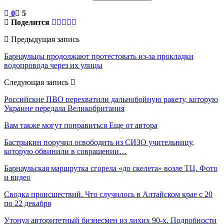
0
5
Поделится
Предыдущая запись
Барнаульцы продолжают протестовать из-за прокладки
водопровода через их улицы
Следующая запись
Российские ПВО перехватили дальнобойную ракету, которую
Украине передала Великобритания
Вам также могут понравиться
Еще от автора
Бастрыкин поручил освободить из СИЗО учительницу,
которую обвинили в совращении…
Барнаульская маршрутка сгорела «до скелета» возле ТЦ. Фото
и видео
Сводка происшествий. Что случилось в Алтайском крае с 20
по 22 декабря
Утонул авторитетный бизнесмен из лихих 90-х. Подробности