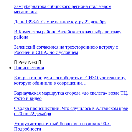
Замгубернатора сибирского региона стал мэром
мегаполиса
День 1398-й. Самое важное к утру 22 декабря
В Каменском районе Алтайского края выбрали главу
района
Зеленский согласился на трехстороннюю встречу с
Россией и США, но с условием
Prev
Next
Происшествия
Бастрыкин поручил освободить из СИЗО учительницу,
которую обвинили в совращении…
Барнаульская маршрутка сгорела «до скелета» возле ТЦ.
Фото и видео
Сводка происшествий. Что случилось в Алтайском крае
с 20 по 22 декабря
Утонул авторитетный бизнесмен из лихих 90-х.
Подробности