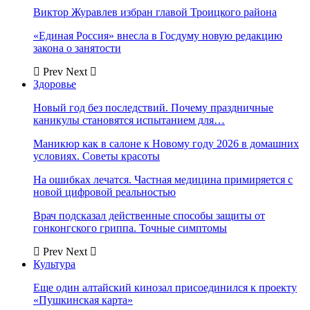
Виктор Журавлев избран главой Троицкого района
«Единая Россия» внесла в Госдуму новую редакцию
закона о занятости
Prev
Next
Здоровье
Новый год без последствий. Почему праздничные
каникулы становятся испытанием для…
Маникюр как в салоне к Новому году 2026 в домашних
условиях. Советы красоты
На ошибках лечатся. Частная медицина примиряется с
новой цифровой реальностью
Врач подсказал действенные способы защиты от
гонконгского гриппа. Точные симптомы
Prev
Next
Культура
Еще один алтайский кинозал присоединился к проекту
«Пушкинская карта»