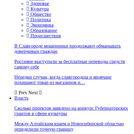
Здоровье
Культура
Общество
Политика
Экономика
Образование
Происшествия
В Славгороде мошенники продолжают обманывать
доверчивых граждан
Россияне выступили за бесплатные переводы средств
самому себе
Нередки случаи, когда славгородцы и яровчане
похищают товар из магазинов и…
Prev
Next
Власть
Сколько проектов заявлено на конкурс Губернаторских
грантов в сфере культуры
Между Алтайским краем и Новосибирской областью
определили точную границу