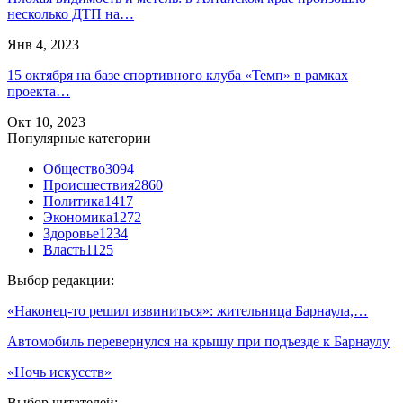
несколько ДТП на…
Янв 4, 2023
15 октября на базе спортивного клуба «Темп» в рамках
проекта…
Окт 10, 2023
Популярные категории
Общество
3094
Происшествия
2860
Политика
1417
Экономика
1272
Здоровье
1234
Власть
1125
Выбор редакции:
«Наконец-то решил извиниться»: жительница Барнаула,…
Автомобиль перевернулся на крышу при подъезде к Барнаулу
«Ночь искусств»
Выбор читателей: