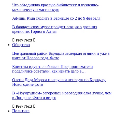
Что объединяло краевую библиотеку и кузнечно-
механическую мастерскую
Афиша. Куда сходить в Барнауле со 2 по 9 февраля
В барнаульском музее пройдет лекция о древних
крепостях Горного Алтая
Prev
Next
Общество
Центральный район Барнаула засверкал огнями и уже в
шаге от Нового года. Фото
Клиенты идут за любовью. Предприниматели
поделились советами, как начать дело в…
Олени Деда Мороза и игрушки «скачут» по Барнаулу.
Новогодние фото
В «Изумрудном» загорелась новогодняя елка лучше, чем
в Лондоне. Фото и видео
Prev
Next
Политика