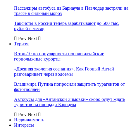
Пассажиры автобуса из Барнаула в Павлодар застряли на
трассе в сильный мороз
Таксисты в России теперь зарабатывают до 500 тыс.
рублей в месяц
Prev
Next
Туризм
В топ-10 по популярности попали алтайские
горнолыжные курорты
«Древняя экология сознания». Как Горный Алтай
разговаривает через водоемы
Владимира Путина попросили защитить турагентов от
фототроллей
Автобусы для «Алтайской Зимовки» скоро будут ждать
туристов на площади Барнаула
Prev
Next
Недвижимость
Интересы