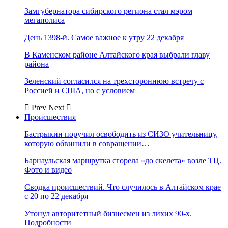
Замгубернатора сибирского региона стал мэром
мегаполиса
День 1398-й. Самое важное к утру 22 декабря
В Каменском районе Алтайского края выбрали главу
района
Зеленский согласился на трехстороннюю встречу с
Россией и США, но с условием
Prev
Next
Происшествия
Бастрыкин поручил освободить из СИЗО учительницу,
которую обвинили в совращении…
Барнаульская маршрутка сгорела «до скелета» возле ТЦ.
Фото и видео
Сводка происшествий. Что случилось в Алтайском крае
с 20 по 22 декабря
Утонул авторитетный бизнесмен из лихих 90-х.
Подробности