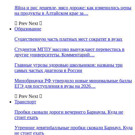
Яйца и рис дешевле, мясо дороже: как изменились цены
на продукты в Алтайском крае за…
Prev
Next
Образование
Существенную часть платных мест сократят в вузах
Студентов МГПУ массово вынуждают перевестись в
другие университеты. Комментарий…
Главные угрозы здоровью школьников: названы три
самых частых диагноза в России
Минобрнауки РФ утвердило новые минимальные баллы
ЕГЭ для поступления в вузы на 2026…
Prev
Next
Транспорт
Пробки сковали дороги вечернего Барнаула. Куда не
стоит ехать
Утренние девятибалльные пробки сковали Барнаул. Куда
не стоит ехать