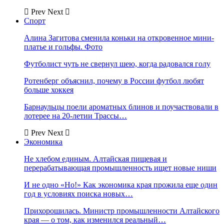
Prev
Next
Спорт
Алина Загитова сменила коньки на откровенное мини-
платье и гольфы. Фото
Футболист чуть не свернул шею, когда радовался голу
Ротенберг объяснил, почему в России футбол любят
больше хоккея
Барнаульцы поели ароматных блинов и поучаствовали в
лотерее на 20-летии Трассы…
Prev
Next
Экономика
Не хлебом единым. Алтайская пищевая и
перерабатывающая промышленность ищет новые ниши
И не одно «Но!» Как экономика края прожила еще один
год в условиях поиска новых…
Прихорошилась. Министр промышленности Алтайского
края — о том, как изменился реальный…