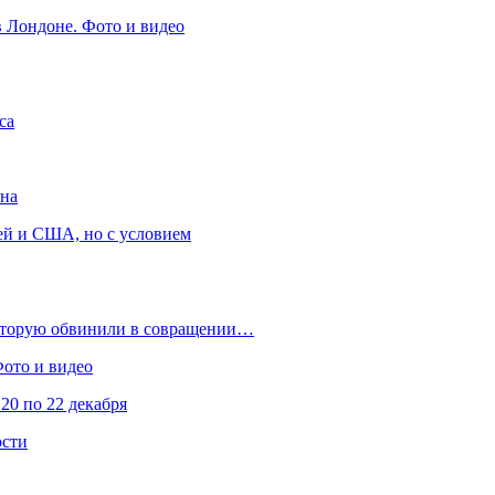
в Лондоне. Фото и видео
са
она
ей и США, но с условием
которую обвинили в совращении…
Фото и видео
20 по 22 декабря
ости