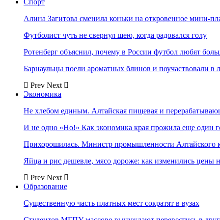
Спорт
Алина Загитова сменила коньки на откровенное мини-пл
Футболист чуть не свернул шею, когда радовался голу
Ротенберг объяснил, почему в России футбол любят боль
Барнаульцы поели ароматных блинов и поучаствовали в 
Prev
Next
Экономика
Не хлебом единым. Алтайская пищевая и перерабатыва
И не одно «Но!» Как экономика края прожила еще один 
Прихорошилась. Министр промышленности Алтайского к
Яйца и рис дешевле, мясо дороже: как изменились цены 
Prev
Next
Образование
Существенную часть платных мест сократят в вузах
Студентов МГПУ массово вынуждают перевестись в дру