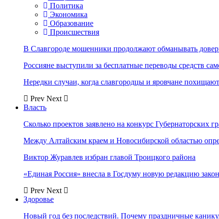
Политика
Экономика
Образование
Происшествия
В Славгороде мошенники продолжают обманывать довер
Россияне выступили за бесплатные переводы средств сам
Нередки случаи, когда славгородцы и яровчане похищают
Prev
Next
Власть
Сколько проектов заявлено на конкурс Губернаторских гр
Между Алтайским краем и Новосибирской областью опр
Виктор Журавлев избран главой Троицкого района
«Единая Россия» внесла в Госдуму новую редакцию закон
Prev
Next
Здоровье
Новый год без последствий. Почему праздничные каник