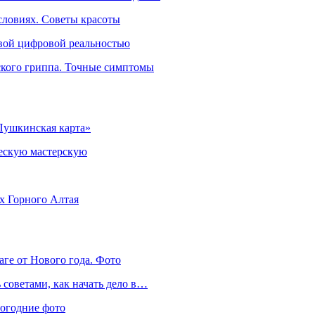
словиях. Советы красоты
овой цифровой реальностью
ского гриппа. Точные симптомы
Пушкинская карта»
ческую мастерскую
ях Горного Алтая
аге от Нового года. Фото
советами, как начать дело в…
вогодние фото