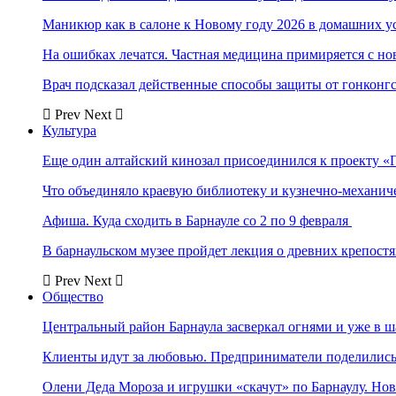
Маникюр как в салоне к Новому году 2026 в домашних у
На ошибках лечатся. Частная медицина примиряется с н
Врач подсказал действенные способы защиты от гонконг
Prev
Next
Культура
Еще один алтайский кинозал присоединился к проекту «
Что объединяло краевую библиотеку и кузнечно-механи
Афиша. Куда сходить в Барнауле со 2 по 9 февраля
В барнаульском музее пройдет лекция о древних крепост
Prev
Next
Общество
Центральный район Барнаула засверкал огнями и уже в ш
Клиенты идут за любовью. Предприниматели поделились 
Олени Деда Мороза и игрушки «скачут» по Барнаулу. Но