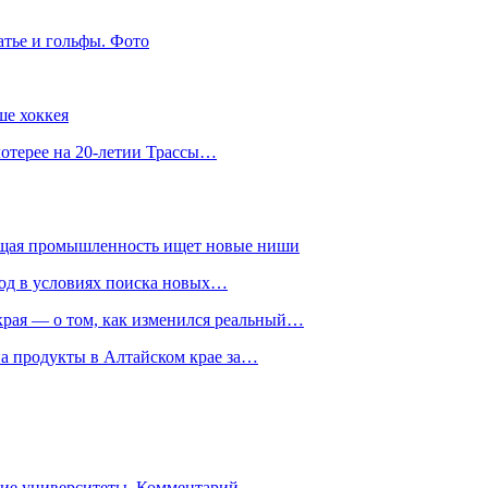
атье и гольфы. Фото
ше хоккея
лотерее на 20-летии Трассы…
ющая промышленность ищет новые ниши
год в условиях поиска новых…
рая — о том, как изменился реальный…
на продукты в Алтайском крае за…
гие университеты. Комментарий…