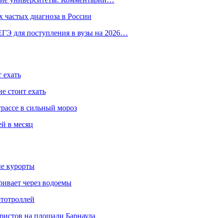
 частых диагноза в России
ГЭ для поступления в вузы на 2026…
 ехать
е стоит ехать
трассе в сильный мороз
ей в месяц
ые курорты
ривает через водоемы
ототроллей
ристов на площади Барнаула