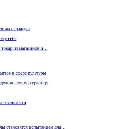
чивых граждан
ому себе
 товар из магазинов и…
антов в сфере культуры
еделили точную границу
а о занятости
улы становятся испытанием для…