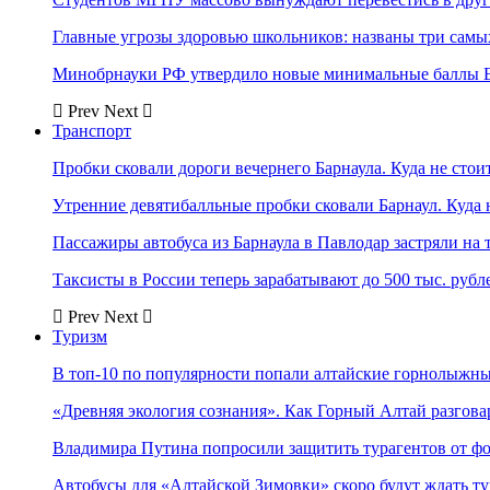
Главные угрозы здоровью школьников: названы три самых
Минобрнауки РФ утвердило новые минимальные баллы Е
Prev
Next
Транспорт
Пробки сковали дороги вечернего Барнаула. Куда не стоит
Утренние девятибалльные пробки сковали Барнаул. Куда н
Пассажиры автобуса из Барнаула в Павлодар застряли на 
Таксисты в России теперь зарабатывают до 500 тыс. рубл
Prev
Next
Туризм
В топ-10 по популярности попали алтайские горнолыжн
«Древняя экология сознания». Как Горный Алтай разгова
Владимира Путина попросили защитить турагентов от ф
Автобусы для «Алтайской Зимовки» скоро будут ждать ту