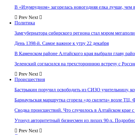
В «Изумрудном» загорелась новогодняя елка лучше, чем 
Prev
Next
Политика
Замгубернатора сибирского региона стал мэром мегаполи
День 1398-й. Самое важное к утру 22 декабря
В Каменском районе Алтайского края выбрали главу рай
Зеленский согласился на трехстороннюю встречу с Росси
Prev
Next
Происшествия
Бастрыкин поручил освободить из СИЗО учительницу, 
Барнаульская маршрутка сгорела «до скелета» возле ТЦ. 
Сводка происшествий. Что случилось в Алтайском крае с 
Утонул авторитетный бизнесмен из лихих 90-х. Подробн
Prev
Next