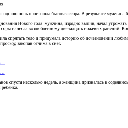
огоднюю ночь произошла бытовая ссора. В результате мужчина 
ования Нового года мужчина, изрядно выпив, начал угрожать св
ссоры нанесла возлюбленному двенадцать ножевых ранений. Кон
ила спрятать тело и придумала историю об исчезновении любимо
росьбу, закопав отчима в снег.
ую…
 и…
в спустя несколько недель, а женщина призналась в содеянном, 
 ребенка.