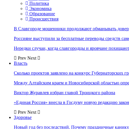
Политика
Экономика
Образование
Происшествия
В Славгороде мошенники продолжают обманывать довер
Россияне выступили за бесплатные переводы средств сам
Нередки случаи, когда славгородцы и яровчане похищают
Prev
Next
Власть
Сколько проектов заявлено на конкурс Губернаторских гр
Между Алтайским краем и Новосибирской областью опр
Виктор Журавлев избран главой Троицкого района
«Единая Россия» внесла в Госдуму новую редакцию закон
Prev
Next
Здоровье
Новый год без последствий. Почему праздничные каник