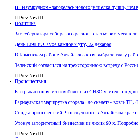
В «Изумрудном» загорелась новогодняя елка лучше, чем 
Prev
Next
Политика
Замгубернатора сибирского региона стал мэром мегаполи
День 1398-й. Самое важное к утру 22 декабря
В Каменском районе Алтайского края выбрали главу рай
Зеленский согласился на трехстороннюю встречу с Росси
Prev
Next
Происшествия
Бастрыкин поручил освободить из СИЗО учительницу, 
Барнаульская маршрутка сгорела «до скелета» возле ТЦ. 
Сводка происшествий. Что случилось в Алтайском крае с 
Утонул авторитетный бизнесмен из лихих 90-х. Подробн
Prev
Next