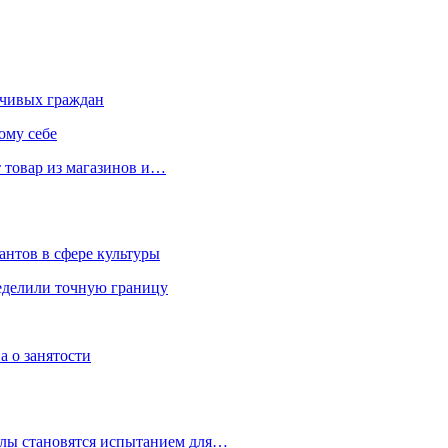
чивых граждан
ому себе
 товар из магазинов и…
антов в сфере культуры
еделили точную границу
а о занятости
улы становятся испытанием для…