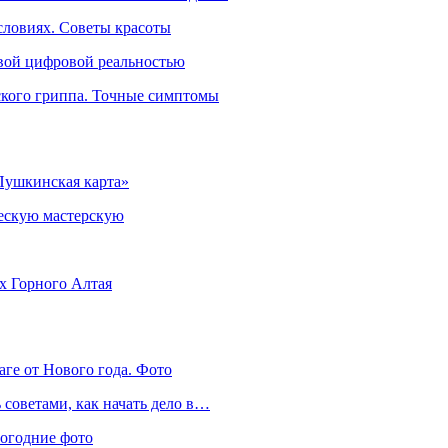
словиях. Советы красоты
овой цифровой реальностью
ского гриппа. Точные симптомы
Пушкинская карта»
ческую мастерскую
ях Горного Алтая
аге от Нового года. Фото
советами, как начать дело в…
вогодние фото