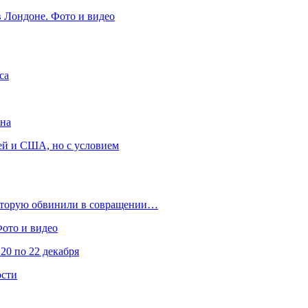
в Лондоне. Фото и видео
са
она
ей и США, но с условием
которую обвинили в совращении…
Фото и видео
20 по 22 декабря
ости