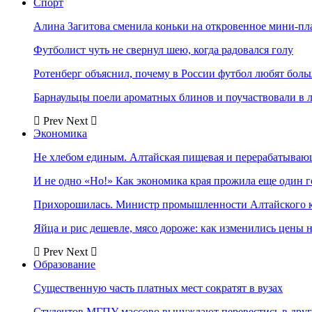
Спорт
Алина Загитова сменила коньки на откровенное мини-пл
Футболист чуть не свернул шею, когда радовался голу
Ротенберг объяснил, почему в России футбол любят боль
Барнаульцы поели ароматных блинов и поучаствовали в 
Prev
Next
Экономика
Не хлебом единым. Алтайская пищевая и перерабатыва
И не одно «Но!» Как экономика края прожила еще один 
Прихорошилась. Министр промышленности Алтайского к
Яйца и рис дешевле, мясо дороже: как изменились цены 
Prev
Next
Образование
Существенную часть платных мест сократят в вузах
Студентов МГПУ массово вынуждают перевестись в дру