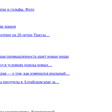
атье и гольфы. Фото
ше хоккея
лотерее на 20-летии Трассы…
ющая промышленность ищет новые ниши
год в условиях поиска новых…
рая — о том, как изменился реальный…
на продукты в Алтайском крае за…
гие университеты. Комментарий…