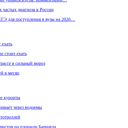
 частых диагноза в России
ГЭ для поступления в вузы на 2026…
 ехать
е стоит ехать
трассе в сильный мороз
ей в месяц
ые курорты
ривает через водоемы
ототроллей
ристов на площади Барнаула