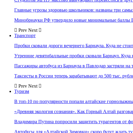
Главные угрозы здоровью школьников: названы три самых
Минобрнауки РФ утвердило новые минимальные баллы Е
Prev
Next
Транспорт
Пробки сковали дороги вечернего Барнаула. Куда не стоит
Утренние девятибалльные пробки сковали Барнаул. Куда н
Пассажиры автобуса из Барнаула в Павлодар застряли на 
Таксисты в России теперь зарабатывают до 500 тыс. рубл
Prev
Next
Туризм
В топ-10 по популярности попали алтайские горнолыжн
«Древняя экология сознания». Как Горный Алтай разгова
Владимира Путина попросили защитить турагентов от ф
Автобусы для «Алтайской Зимовки» скоро будут ждать ту