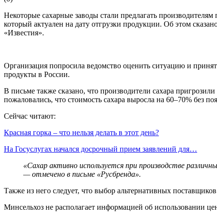
Некоторые сахарные заводы стали предлагать производителям п
который актуален на дату отгрузки продукции. Об этом сказа
«Известия».
Организация попросила ведомство оценить ситуацию и принять 
продукты в России.
В письме также сказано, что производители сахара пригрозили
пожаловались, что стоимость сахара выросла на 60–70% без по
Сейчас читают:
Красная горка – что нельзя делать в этот день?
На Госуслугах начался досрочный прием заявлений для…
«Сахар активно используется при производстве различн
— отмечено в письме «Русбренда».
Также из него следует, что выбор альтернативных поставщико
Минсельхоз не располагает информацией об использовании цен 