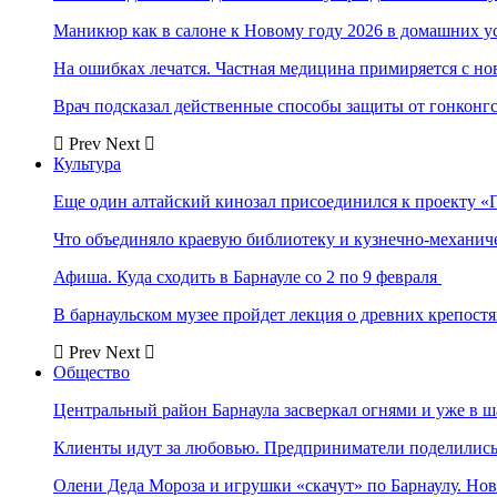
Маникюр как в салоне к Новому году 2026 в домашних у
На ошибках лечатся. Частная медицина примиряется с н
Врач подсказал действенные способы защиты от гонконг
Prev
Next
Культура
Еще один алтайский кинозал присоединился к проекту «
Что объединяло краевую библиотеку и кузнечно-механи
Афиша. Куда сходить в Барнауле со 2 по 9 февраля
В барнаульском музее пройдет лекция о древних крепост
Prev
Next
Общество
Центральный район Барнаула засверкал огнями и уже в ш
Клиенты идут за любовью. Предприниматели поделились 
Олени Деда Мороза и игрушки «скачут» по Барнаулу. Но