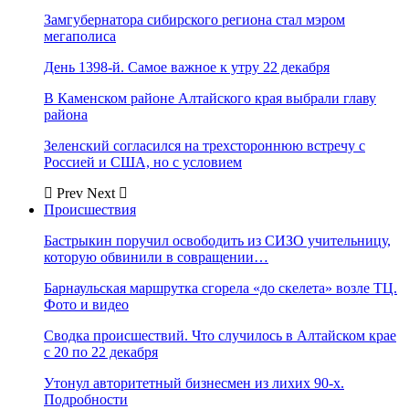
Замгубернатора сибирского региона стал мэром
мегаполиса
День 1398-й. Самое важное к утру 22 декабря
В Каменском районе Алтайского края выбрали главу
района
Зеленский согласился на трехстороннюю встречу с
Россией и США, но с условием
Prev
Next
Происшествия
Бастрыкин поручил освободить из СИЗО учительницу,
которую обвинили в совращении…
Барнаульская маршрутка сгорела «до скелета» возле ТЦ.
Фото и видео
Сводка происшествий. Что случилось в Алтайском крае
с 20 по 22 декабря
Утонул авторитетный бизнесмен из лихих 90-х.
Подробности