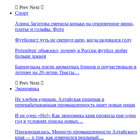
Prev
Next
Спорт
Алина Загитова сменила коньки на откровенное мини-
платье и гольфы. Фото
Футболист чуть не свернул шею, когда радовался голу
Ротенберг объяснил, почему в России футбол любят
больше хоккея
Барнаульцы поели ароматных блинов и поучаствовали в
лотерее на 20-летии Трассы…
Prev
Next
Экономика
Не хлебом единым. Алтайская пищевая и
перерабатывающая промышленность ищет новые ниши
И не одно «Но!» Как экономика края прожила еще один
год в условиях поиска новых…
Прихорошилась. Министр промышленности Алтайского
края — о том, как изменился реальный…