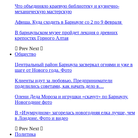
Что объединяло краевую библиотеку и кузнечно-
механическую мастерскую
Афиша. Куда сходить в Барнауле со 2 по 9 февраля
В барнаульском музее пройдет лекция о древних
крепостях Горного Алтая
Prev
Next
Общество
Центральный район Барнаула засверкал огнями и уже в
шаге от Нового года. Фото
Клиенты идут за любовью. Предприниматели
поделились советами, как начать дело в…
Олени Деда Мороза и игрушки «скачут» по Барнаулу.
Новогодние фото
В «Изумрудном» загорелась новогодняя елка лучше, чем
в Лондоне. Фото и видео
Prev
Next
Политика