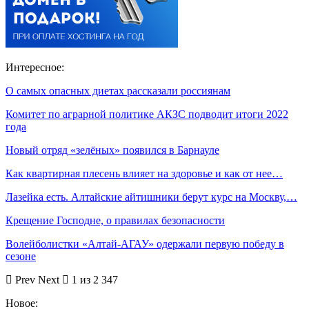
Интересное:
О самых опасных диетах рассказали россиянам
Комитет по аграрной политике АКЗС подводит итоги 2022
года
Новый отряд «зелёных» появился в Барнауле
Как квартирная плесень влияет на здоровье и как от нее…
Лазейка есть. Алтайские айтишники берут курс на Москву,…
Крещение Господне, о правилах безопасности
Волейболистки «Алтай-АГАУ» одержали первую победу в
сезоне
Prev
Next
1 из 2 347
Новое: