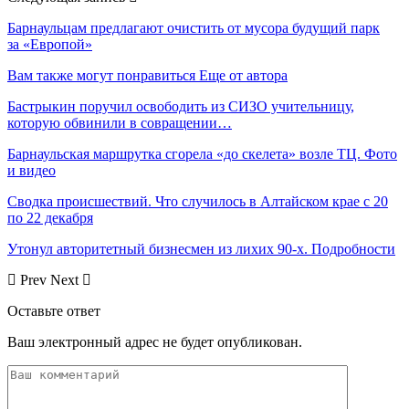
Барнаульцам предлагают очистить от мусора будущий парк
за «Европой»
Вам также могут понравиться
Еще от автора
Бастрыкин поручил освободить из СИЗО учительницу,
которую обвинили в совращении…
Барнаульская маршрутка сгорела «до скелета» возле ТЦ. Фото
и видео
Сводка происшествий. Что случилось в Алтайском крае с 20
по 22 декабря
Утонул авторитетный бизнесмен из лихих 90-х. Подробности
Prev
Next
Оставьте ответ
Ваш электронный адрес не будет опубликован.