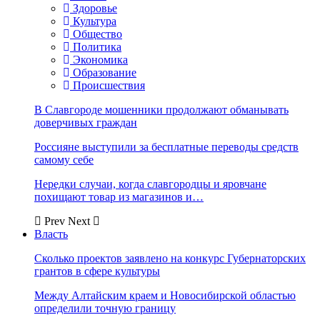
Здоровье
Культура
Общество
Политика
Экономика
Образование
Происшествия
В Славгороде мошенники продолжают обманывать
доверчивых граждан
Россияне выступили за бесплатные переводы средств
самому себе
Нередки случаи, когда славгородцы и яровчане
похищают товар из магазинов и…
Prev
Next
Власть
Сколько проектов заявлено на конкурс Губернаторских
грантов в сфере культуры
Между Алтайским краем и Новосибирской областью
определили точную границу