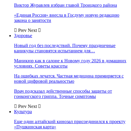
Виктор Журавлев избран главой Троицкого района
«Единая Россия» внесла в Госдуму новую редакцию
закона о занятости
Prev
Next
Здоровье
Новый год без последствий. Почему праздничные
каникулы становятся испытанием для…
Маникюр как в салоне к Новому году 2026 в домашних
условиях. Советы красоты
На ошибках лечатся. Частная медицина примиряется с
новой цифровой реальностью
Врач подсказал действенные способы защиты от
гонконгского гриппа. Точные симптомы
Prev
Next
Культура
Еще один алтайский кинозал присоединился к проекту
«Пушкинская карта»