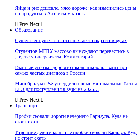
Яйца и рис дешевле, мясо дороже: как изменились цены
на продукты в Алтайском крае за…
Prev
Next
Образование
Существенную часть платных мест сократят в вузах
Студентов МГПУ массово вынуждают перевестись в
другие университеты. Комментарий…
Главные угрозы здоровью школьников: названы три
самых частых диагноза в России
Минобрнауки РФ утвердило новые минимальные баллы
ЕГЭ для поступления в вузы на 2026…
Prev
Next
Транспорт
Пробки сковали дороги вечернего Барнаула. Куда не
стоит ехать
Утренние девятибалльные пробки сковали Барнаул. Куда
не стоит ехать