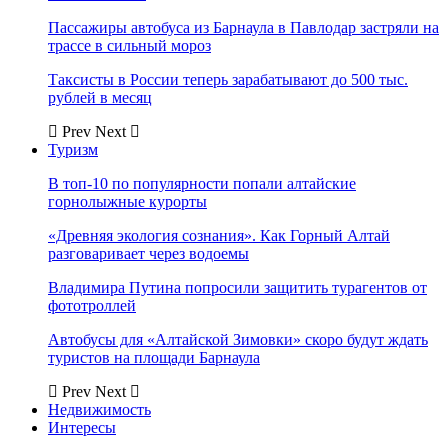
Пассажиры автобуса из Барнаула в Павлодар застряли на
трассе в сильный мороз
Таксисты в России теперь зарабатывают до 500 тыс.
рублей в месяц
Prev
Next
Туризм
В топ-10 по популярности попали алтайские
горнолыжные курорты
«Древняя экология сознания». Как Горный Алтай
разговаривает через водоемы
Владимира Путина попросили защитить турагентов от
фототроллей
Автобусы для «Алтайской Зимовки» скоро будут ждать
туристов на площади Барнаула
Prev
Next
Недвижимость
Интересы