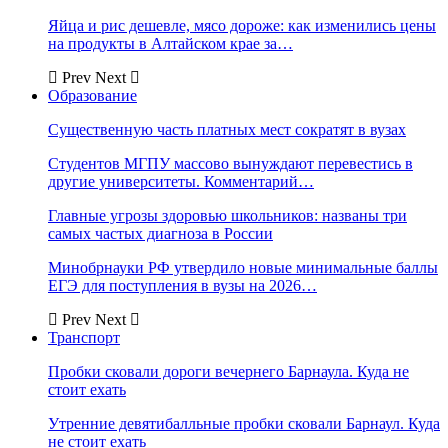
Яйца и рис дешевле, мясо дороже: как изменились цены
на продукты в Алтайском крае за…
Prev
Next
Образование
Существенную часть платных мест сократят в вузах
Студентов МГПУ массово вынуждают перевестись в
другие университеты. Комментарий…
Главные угрозы здоровью школьников: названы три
самых частых диагноза в России
Минобрнауки РФ утвердило новые минимальные баллы
ЕГЭ для поступления в вузы на 2026…
Prev
Next
Транспорт
Пробки сковали дороги вечернего Барнаула. Куда не
стоит ехать
Утренние девятибалльные пробки сковали Барнаул. Куда
не стоит ехать