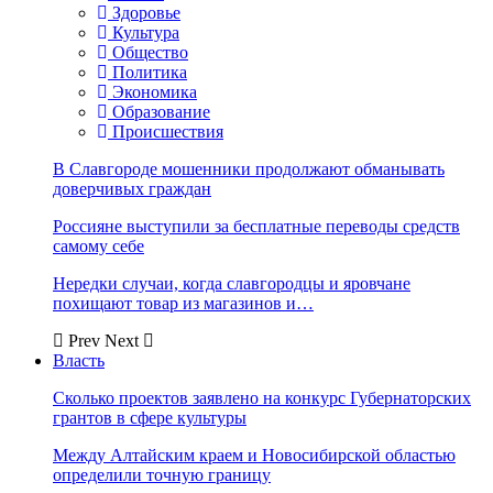
Здоровье
Культура
Общество
Политика
Экономика
Образование
Происшествия
В Славгороде мошенники продолжают обманывать
доверчивых граждан
Россияне выступили за бесплатные переводы средств
самому себе
Нередки случаи, когда славгородцы и яровчане
похищают товар из магазинов и…
Prev
Next
Власть
Сколько проектов заявлено на конкурс Губернаторских
грантов в сфере культуры
Между Алтайским краем и Новосибирской областью
определили точную границу