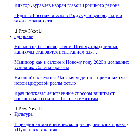
Виктор Журавлев избран главой Троицкого района
«Единая Россия» внесла в Госдуму новую редакцию
закона о занятости
Prev
Next
Здоровье
Новый год без последствий. Почему праздничные
каникулы становятся испытанием для…
Маникюр как в салоне к Новому году 2026 в домашних
условиях. Советы красоты
На ошибках лечатся. Частная медицина примиряется с
новой цифровой реальностью
Врач подсказал действенные способы защиты от
гонконгского гриппа. Точные симптомы
Prev
Next
Культура
Еще один алтайский кинозал присоединился к проекту
«Пушкинская карта»