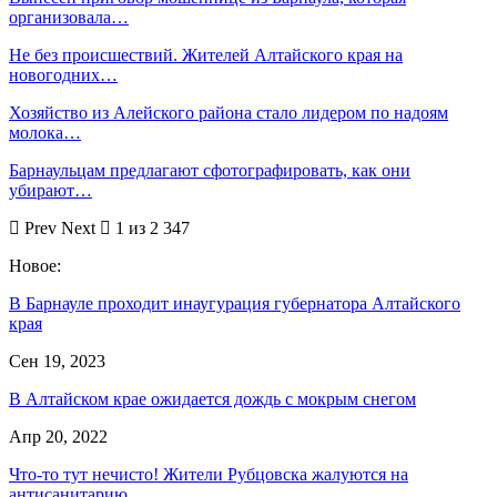
организовала…
Не без происшествий. Жителей Алтайского края на
новогодних…
Хозяйство из Алейского района стало лидером по надоям
молока…
Барнаульцам предлагают сфотографировать, как они
убирают…
Prev
Next
1 из 2 347
Новое:
В Барнауле проходит инаугурация губернатора Алтайского
края
Сен 19, 2023
В Алтайском крае ожидается дождь с мокрым снегом
Апр 20, 2022
Что-то тут нечисто! Жители Рубцовска жалуются на
антисанитарию,…