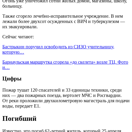
Огонь уже уничтожил сотни жилых домой, магазины, школу,
больницу.
Также сгорело лечебно-исправительное учреждение. В нем
лежали более двухсот осужденных с ВИЧ и туберкулезом —
их эвакуировали.
Сейчас читают:
Бастрыкин поручил освободить из СИЗО учительницу,
которую…
Барнаульская маршрутка сгорела «до скелета» возле ТЦ. Фото
и…
Цифры
Пожар тушат 120 спасателей и 33 единицы техники, среди
них — два пожарных поезда, вертолет МЧС и Росгвардии.
От реки проложили двухкилометровую магистраль для подачи
воды, передает Е1.
Погибший
Известно, что погиб 62-летний житель, который 25 апреля