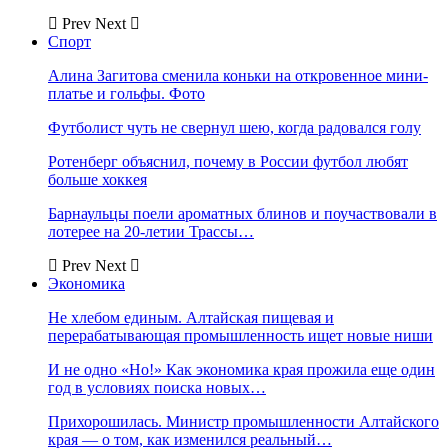
Prev
Next
Спорт
Алина Загитова сменила коньки на откровенное мини-
платье и гольфы. Фото
Футболист чуть не свернул шею, когда радовался голу
Ротенберг объяснил, почему в России футбол любят
больше хоккея
Барнаульцы поели ароматных блинов и поучаствовали в
лотерее на 20-летии Трассы…
Prev
Next
Экономика
Не хлебом единым. Алтайская пищевая и
перерабатывающая промышленность ищет новые ниши
И не одно «Но!» Как экономика края прожила еще один
год в условиях поиска новых…
Прихорошилась. Министр промышленности Алтайского
края — о том, как изменился реальный…