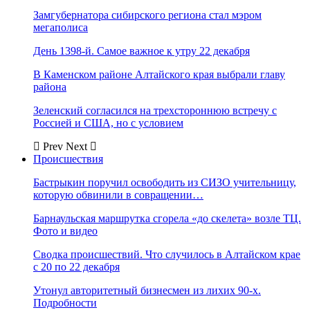
Замгубернатора сибирского региона стал мэром
мегаполиса
День 1398-й. Самое важное к утру 22 декабря
В Каменском районе Алтайского края выбрали главу
района
Зеленский согласился на трехстороннюю встречу с
Россией и США, но с условием
Prev
Next
Происшествия
Бастрыкин поручил освободить из СИЗО учительницу,
которую обвинили в совращении…
Барнаульская маршрутка сгорела «до скелета» возле ТЦ.
Фото и видео
Сводка происшествий. Что случилось в Алтайском крае
с 20 по 22 декабря
Утонул авторитетный бизнесмен из лихих 90-х.
Подробности