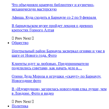
Что объединяло краевую библиотеку и кузнечно-
механическую мастерскую
Афиша. Куда сходить в Барнауле со 2 по 9 февраля
В барнаульском музее пройдет лекция о древних
крепостях Горного Алтая
Prev
Next
Общество
Центральный район Барнаула засверкал огнями и уже в
шаге от Нового года. Фото
Клиенты идут за любовью. Предприниматели
поделились советами, как начать дело в…
Олени Деда Мороза и игрушки «скачут» по Барнаулу.
Новогодние фото
В «Изумрудном» загорелась новогодняя елка лучше, чем
в Лондоне. Фото и видео
Prev
Next
Политика