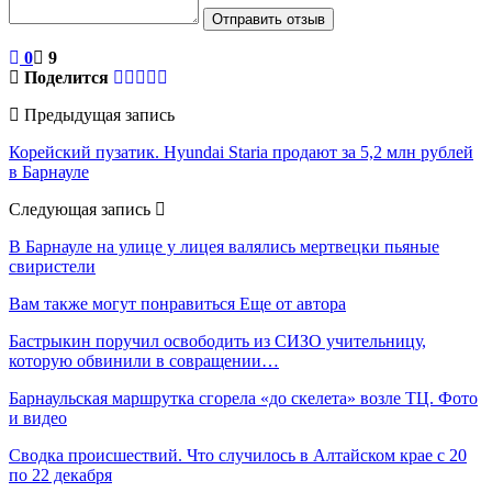
Отправить отзыв
0
9
Поделится
Предыдущая запись
Корейский пузатик. Hyundai Staria продают за 5,2 млн рублей
в Барнауле
Следующая запись
В Барнауле на улице у лицея валялись мертвецки пьяные
свиристели
Вам также могут понравиться
Еще от автора
Бастрыкин поручил освободить из СИЗО учительницу,
которую обвинили в совращении…
Барнаульская маршрутка сгорела «до скелета» возле ТЦ. Фото
и видео
Сводка происшествий. Что случилось в Алтайском крае с 20
по 22 декабря