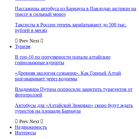
Пассажиры автобуса из Барнаула в Павлодар застряли на
трассе в сильный мороз
Таксисты в России теперь зарабатывают до 500 тыс.
рублей в месяц
Prev
Next
Туризм
В топ-10 по популярности попали алтайские
горнолыжные курорты
«Древняя экология сознания». Как Горный Алтай
разговаривает через водоемы
Владимира Путина попросили защитить турагентов от
фототроллей
Автобусы для «Алтайской Зимовки» скоро будут ждать
туристов на площади Барнаула
Prev
Next
Недвижимость
Интересы