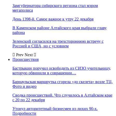
Замгубернатора сибирского региона стал мэром
мегаполиса
День 1398-й. Самое важное к утру 22 декабря
В Каменском районе Алтайского края выбрали главу
района
Зеленский согласился на трехстороннюю встречу с
Россией и США, но с условием
Prev
Next
Происшествия
Бастрыкин поручил освободить из СИЗО учительницу,
которую обвинили в совращении…
Барнаульская маршрутка сгорела «до скелета» возле ТЦ.
Фото и видео
Сводка происшествий. Что случилось в Алтайском крае
с 20 по 22 декабря
Утонул авторитетный бизнесмен из лихих 90-х.
Подробности