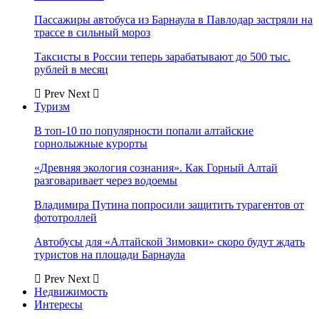
Пассажиры автобуса из Барнаула в Павлодар застряли на
трассе в сильный мороз
Таксисты в России теперь зарабатывают до 500 тыс.
рублей в месяц
Prev
Next
Туризм
В топ-10 по популярности попали алтайские
горнолыжные курорты
«Древняя экология сознания». Как Горный Алтай
разговаривает через водоемы
Владимира Путина попросили защитить турагентов от
фототроллей
Автобусы для «Алтайской Зимовки» скоро будут ждать
туристов на площади Барнаула
Prev
Next
Недвижимость
Интересы