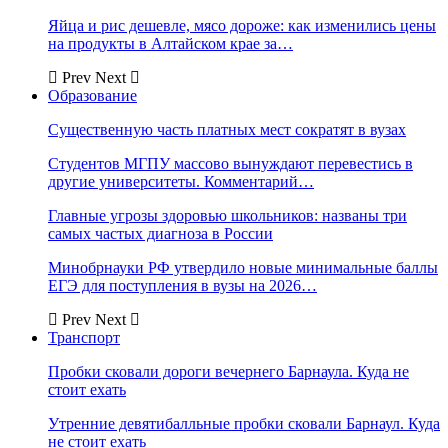
Яйца и рис дешевле, мясо дороже: как изменились цены
на продукты в Алтайском крае за…
Prev
Next
Образование
Существенную часть платных мест сократят в вузах
Студентов МГПУ массово вынуждают перевестись в
другие университеты. Комментарий…
Главные угрозы здоровью школьников: названы три
самых частых диагноза в России
Минобрнауки РФ утвердило новые минимальные баллы
ЕГЭ для поступления в вузы на 2026…
Prev
Next
Транспорт
Пробки сковали дороги вечернего Барнаула. Куда не
стоит ехать
Утренние девятибалльные пробки сковали Барнаул. Куда
не стоит ехать