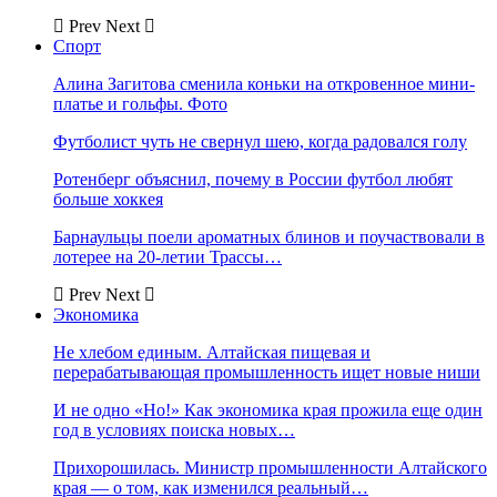
Prev
Next
Спорт
Алина Загитова сменила коньки на откровенное мини-
платье и гольфы. Фото
Футболист чуть не свернул шею, когда радовался голу
Ротенберг объяснил, почему в России футбол любят
больше хоккея
Барнаульцы поели ароматных блинов и поучаствовали в
лотерее на 20-летии Трассы…
Prev
Next
Экономика
Не хлебом единым. Алтайская пищевая и
перерабатывающая промышленность ищет новые ниши
И не одно «Но!» Как экономика края прожила еще один
год в условиях поиска новых…
Прихорошилась. Министр промышленности Алтайского
края — о том, как изменился реальный…