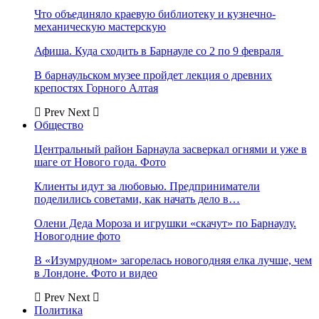
Что объединяло краевую библиотеку и кузнечно-
механическую мастерскую
Афиша. Куда сходить в Барнауле со 2 по 9 февраля
В барнаульском музее пройдет лекция о древних
крепостях Горного Алтая
Prev
Next
Общество
Центральный район Барнаула засверкал огнями и уже в
шаге от Нового года. Фото
Клиенты идут за любовью. Предприниматели
поделились советами, как начать дело в…
Олени Деда Мороза и игрушки «скачут» по Барнаулу.
Новогодние фото
В «Изумрудном» загорелась новогодняя елка лучше, чем
в Лондоне. Фото и видео
Prev
Next
Политика