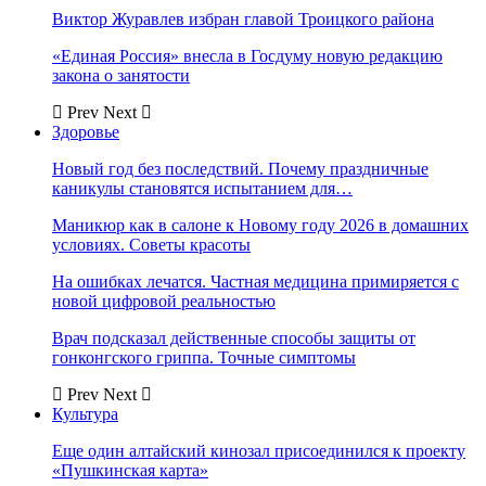
Виктор Журавлев избран главой Троицкого района
«Единая Россия» внесла в Госдуму новую редакцию
закона о занятости
Prev
Next
Здоровье
Новый год без последствий. Почему праздничные
каникулы становятся испытанием для…
Маникюр как в салоне к Новому году 2026 в домашних
условиях. Советы красоты
На ошибках лечатся. Частная медицина примиряется с
новой цифровой реальностью
Врач подсказал действенные способы защиты от
гонконгского гриппа. Точные симптомы
Prev
Next
Культура
Еще один алтайский кинозал присоединился к проекту
«Пушкинская карта»