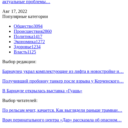
актуальные проблемы…
Авг 17, 2022
Популярные категории
Общество
3094
Происшествия
2860
Политика
1417
Экономика
1272
Здоровье
1234
Власть
1125
Выбор редакции:
Барнаулец украл комплектующие из лифта в новостройке и…
Получивший пробоину танкер после взрыва у Керченского…
В Барнауле открылась выставка «Гуашь»
Выбор читателей:
По рельсам мчит, качается. Как выглядели раньше трамваи…
Врач перинатального центра «Дар» рассказала об опасном…