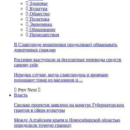
Здоровье
Культура
Общество
Политика
Экономика
Образование
Происшествия
В Славгороде мошенники продолжают обманывать
доверчивых граждан
Россияне выступили за бесплатные переводы средств
самому себе
Нередки случаи, когда славгородцы и яровчане
похищают товар из магазинов и…
Prev
Next
Власть
Сколько проектов заявлено на конкурс Губернаторских
грантов в сфере культуры
Между Алтайским краем и Новосибирской областью
определили точную границу