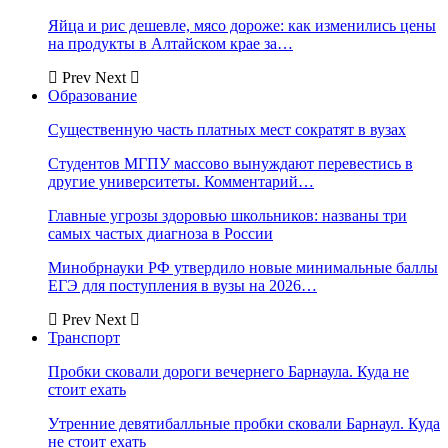
Яйца и рис дешевле, мясо дороже: как изменились цены
на продукты в Алтайском крае за…
Prev
Next
Образование
Существенную часть платных мест сократят в вузах
Студентов МГПУ массово вынуждают перевестись в
другие университеты. Комментарий…
Главные угрозы здоровью школьников: названы три
самых частых диагноза в России
Минобрнауки РФ утвердило новые минимальные баллы
ЕГЭ для поступления в вузы на 2026…
Prev
Next
Транспорт
Пробки сковали дороги вечернего Барнаула. Куда не
стоит ехать
Утренние девятибалльные пробки сковали Барнаул. Куда
не стоит ехать