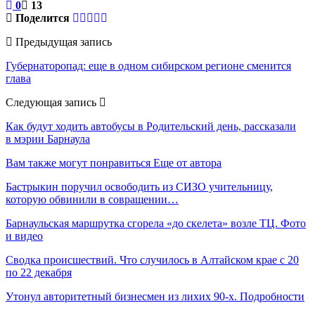
0
13
Поделится
Предыдущая запись
Губернаторопад: еще в одном сибирском регионе сменится
глава
Следующая запись
Как будут ходить автобусы в Родительский день, рассказали
в мэрии Барнаула
Вам также могут понравиться
Еще от автора
Бастрыкин поручил освободить из СИЗО учительницу,
которую обвинили в совращении…
Барнаульская маршрутка сгорела «до скелета» возле ТЦ. Фото
и видео
Сводка происшествий. Что случилось в Алтайском крае с 20
по 22 декабря
Утонул авторитетный бизнесмен из лихих 90-х. Подробности