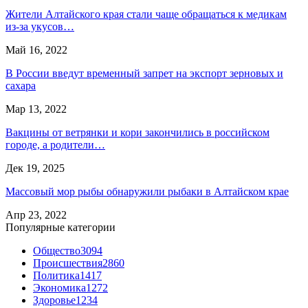
Жители Алтайского края стали чаще обращаться к медикам
из-за укусов…
Май 16, 2022
В России введут временный запрет на экспорт зерновых и
сахара
Мар 13, 2022
Вакцины от ветрянки и кори закончились в российском
городе, а родители…
Дек 19, 2025
Массовый мор рыбы обнаружили рыбаки в Алтайском крае
Апр 23, 2022
Популярные категории
Общество
3094
Происшествия
2860
Политика
1417
Экономика
1272
Здоровье
1234