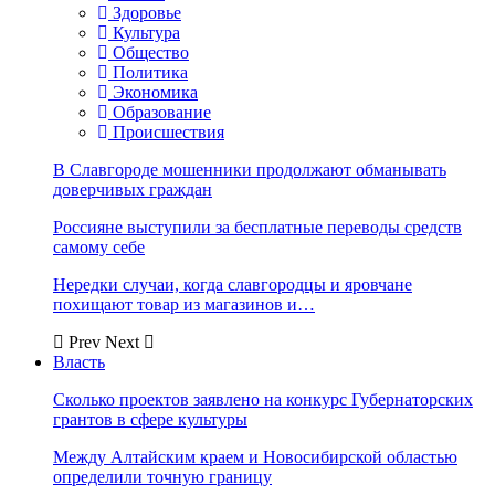
Здоровье
Культура
Общество
Политика
Экономика
Образование
Происшествия
В Славгороде мошенники продолжают обманывать
доверчивых граждан
Россияне выступили за бесплатные переводы средств
самому себе
Нередки случаи, когда славгородцы и яровчане
похищают товар из магазинов и…
Prev
Next
Власть
Сколько проектов заявлено на конкурс Губернаторских
грантов в сфере культуры
Между Алтайским краем и Новосибирской областью
определили точную границу