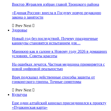
Виктор Журавлев избран главой Троицкого района
«Единая Россия» внесла в Госдуму новую редакцию
закона о занятости
Prev
Next
Здоровье
Новый год без последствий. Почему праздничные
каникулы становятся испытанием для…
Маникюр как в салоне к Новому году 2026 в домашних
условиях. Советы красоты
На ошибках лечатся. Частная медицина примиряется с
новой цифровой реальностью
Врач подсказал действенные способы защиты от
гонконгского гриппа. Точные симптомы
Prev
Next
Культура
Еще один алтайский кинозал присоединился к проекту
«Пушкинская карта»