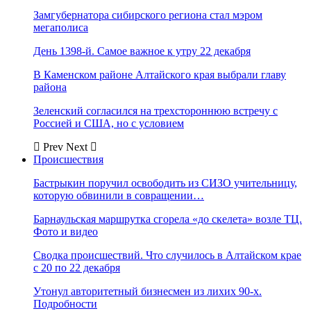
Замгубернатора сибирского региона стал мэром
мегаполиса
День 1398-й. Самое важное к утру 22 декабря
В Каменском районе Алтайского края выбрали главу
района
Зеленский согласился на трехстороннюю встречу с
Россией и США, но с условием
Prev
Next
Происшествия
Бастрыкин поручил освободить из СИЗО учительницу,
которую обвинили в совращении…
Барнаульская маршрутка сгорела «до скелета» возле ТЦ.
Фото и видео
Сводка происшествий. Что случилось в Алтайском крае
с 20 по 22 декабря
Утонул авторитетный бизнесмен из лихих 90-х.
Подробности