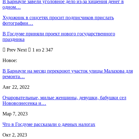
В Барнауле завели уголовное дело из-за хищения денег в
одном…
Художник в соцсетях просит подписчиков прислать
фотографии…
В Госдуме приняли проект нового государственного
праздника
Prev
Next
1 из 2 347
Новое:
В Барнауле на месяц перекроют участок улицы Малахова для
ремонта…
Авг 22, 2022
Очаровательные, милые женщины, девушки, бабушки сел
Нововознесенка и…
Мар 7, 2023
Что в Госдуме рассказали о дачных налогах
Окт 2, 2023