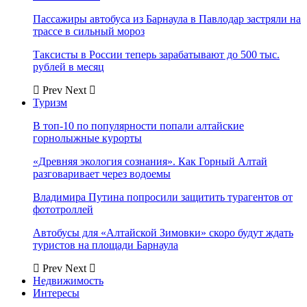
Пассажиры автобуса из Барнаула в Павлодар застряли на
трассе в сильный мороз
Таксисты в России теперь зарабатывают до 500 тыс.
рублей в месяц
Prev
Next
Туризм
В топ-10 по популярности попали алтайские
горнолыжные курорты
«Древняя экология сознания». Как Горный Алтай
разговаривает через водоемы
Владимира Путина попросили защитить турагентов от
фототроллей
Автобусы для «Алтайской Зимовки» скоро будут ждать
туристов на площади Барнаула
Prev
Next
Недвижимость
Интересы