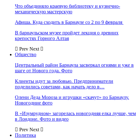
Что объединяло краевую библиотеку и кузнечно-
механическую мастерскую
Афиша. Куда сходить в Барнауле со 2 по 9 февраля
В барнаульском музее пройдет лекция о древних
крепостях Горного Алтая
Prev
Next
Общество
Центральный район Барнаула засверкал огнями и уже в
шаге от Нового года. Фото
Клиенты идут за любовью. Предприниматели
поделились советами, как начать дело в…
Олени Деда Мороза и игрушки «скачут» по Барнаулу.
Новогодние фото
В «Изумрудном» загорелась новогодняя елка лучше, чем
в Лондоне. Фото и видео
Prev
Next
Политика