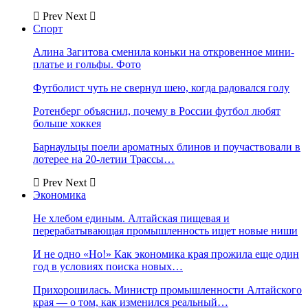
Prev
Next
Спорт
Алина Загитова сменила коньки на откровенное мини-
платье и гольфы. Фото
Футболист чуть не свернул шею, когда радовался голу
Ротенберг объяснил, почему в России футбол любят
больше хоккея
Барнаульцы поели ароматных блинов и поучаствовали в
лотерее на 20-летии Трассы…
Prev
Next
Экономика
Не хлебом единым. Алтайская пищевая и
перерабатывающая промышленность ищет новые ниши
И не одно «Но!» Как экономика края прожила еще один
год в условиях поиска новых…
Прихорошилась. Министр промышленности Алтайского
края — о том, как изменился реальный…