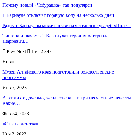
Почему новый «Чебурашка» так популярен
В Барнауле отключат горячую воду на несколько дней
Рядом с Барнаулом может появиться комплекс усадеб «Поле…
Тишина и шаурма-2. Как глухая героиня материала
altapress.ru…
Prev
Next
1 из 2 347
Новое:
Музеи Алтайского края подготовили рождественские
программы
Янв 7, 2023
Алхимик с дочерью, жена генерала и три несчастные невесты.
Какие…
Фев 24, 2023
«Страна детства»
Ноя 2, 2022