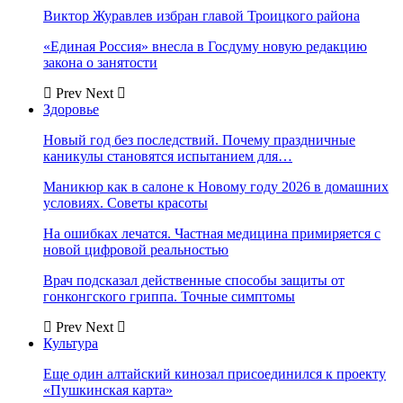
Виктор Журавлев избран главой Троицкого района
«Единая Россия» внесла в Госдуму новую редакцию
закона о занятости
Prev
Next
Здоровье
Новый год без последствий. Почему праздничные
каникулы становятся испытанием для…
Маникюр как в салоне к Новому году 2026 в домашних
условиях. Советы красоты
На ошибках лечатся. Частная медицина примиряется с
новой цифровой реальностью
Врач подсказал действенные способы защиты от
гонконгского гриппа. Точные симптомы
Prev
Next
Культура
Еще один алтайский кинозал присоединился к проекту
«Пушкинская карта»