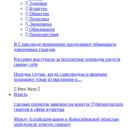
Здоровье
Культура
Общество
Политика
Экономика
Образование
Происшествия
В Славгороде мошенники продолжают обманывать
доверчивых граждан
Россияне выступили за бесплатные переводы средств
самому себе
Нередки случаи, когда славгородцы и яровчане
похищают товар из магазинов и…
Prev
Next
Власть
Сколько проектов заявлено на конкурс Губернаторских
грантов в сфере культуры
Между Алтайским краем и Новосибирской областью
определили точную границу