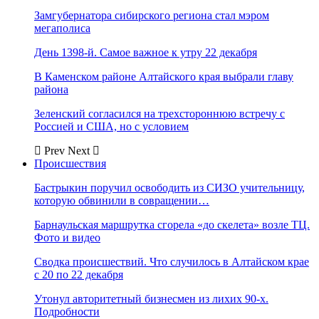
Замгубернатора сибирского региона стал мэром
мегаполиса
День 1398-й. Самое важное к утру 22 декабря
В Каменском районе Алтайского края выбрали главу
района
Зеленский согласился на трехстороннюю встречу с
Россией и США, но с условием
Prev
Next
Происшествия
Бастрыкин поручил освободить из СИЗО учительницу,
которую обвинили в совращении…
Барнаульская маршрутка сгорела «до скелета» возле ТЦ.
Фото и видео
Сводка происшествий. Что случилось в Алтайском крае
с 20 по 22 декабря
Утонул авторитетный бизнесмен из лихих 90-х.
Подробности