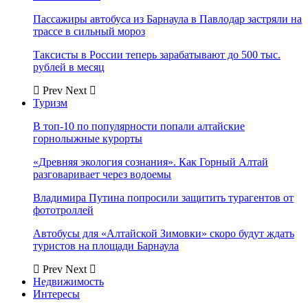
Пассажиры автобуса из Барнаула в Павлодар застряли на
трассе в сильный мороз
Таксисты в России теперь зарабатывают до 500 тыс.
рублей в месяц
Prev
Next
Туризм
В топ-10 по популярности попали алтайские
горнолыжные курорты
«Древняя экология сознания». Как Горный Алтай
разговаривает через водоемы
Владимира Путина попросили защитить турагентов от
фототроллей
Автобусы для «Алтайской Зимовки» скоро будут ждать
туристов на площади Барнаула
Prev
Next
Недвижимость
Интересы