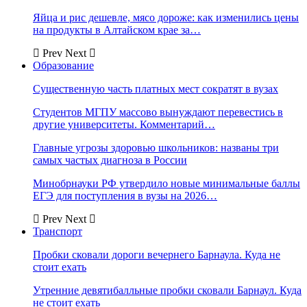
Яйца и рис дешевле, мясо дороже: как изменились цены
на продукты в Алтайском крае за…
Prev
Next
Образование
Существенную часть платных мест сократят в вузах
Студентов МГПУ массово вынуждают перевестись в
другие университеты. Комментарий…
Главные угрозы здоровью школьников: названы три
самых частых диагноза в России
Минобрнауки РФ утвердило новые минимальные баллы
ЕГЭ для поступления в вузы на 2026…
Prev
Next
Транспорт
Пробки сковали дороги вечернего Барнаула. Куда не
стоит ехать
Утренние девятибалльные пробки сковали Барнаул. Куда
не стоит ехать