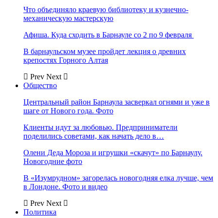
Что объединяло краевую библиотеку и кузнечно-
механическую мастерскую
Афиша. Куда сходить в Барнауле со 2 по 9 февраля
В барнаульском музее пройдет лекция о древних
крепостях Горного Алтая
Prev
Next
Общество
Центральный район Барнаула засверкал огнями и уже в
шаге от Нового года. Фото
Клиенты идут за любовью. Предприниматели
поделились советами, как начать дело в…
Олени Деда Мороза и игрушки «скачут» по Барнаулу.
Новогодние фото
В «Изумрудном» загорелась новогодняя елка лучше, чем
в Лондоне. Фото и видео
Prev
Next
Политика