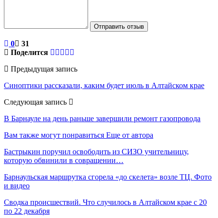
Отправить отзыв
0
31
Поделится
Предыдущая запись
Синоптики рассказали, каким будет июль в Алтайском крае
Следующая запись
В Барнауле на день раньше завершили ремонт газопровода
Вам также могут понравиться
Еще от автора
Бастрыкин поручил освободить из СИЗО учительницу,
которую обвинили в совращении…
Барнаульская маршрутка сгорела «до скелета» возле ТЦ. Фото
и видео
Сводка происшествий. Что случилось в Алтайском крае с 20
по 22 декабря