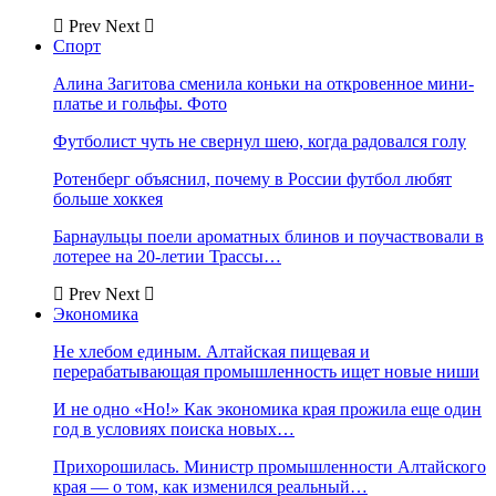
Prev
Next
Спорт
Алина Загитова сменила коньки на откровенное мини-
платье и гольфы. Фото
Футболист чуть не свернул шею, когда радовался голу
Ротенберг объяснил, почему в России футбол любят
больше хоккея
Барнаульцы поели ароматных блинов и поучаствовали в
лотерее на 20-летии Трассы…
Prev
Next
Экономика
Не хлебом единым. Алтайская пищевая и
перерабатывающая промышленность ищет новые ниши
И не одно «Но!» Как экономика края прожила еще один
год в условиях поиска новых…
Прихорошилась. Министр промышленности Алтайского
края — о том, как изменился реальный…