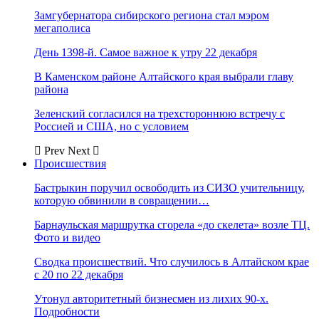
Замгубернатора сибирского региона стал мэром
мегаполиса
День 1398-й. Самое важное к утру 22 декабря
В Каменском районе Алтайского края выбрали главу
района
Зеленский согласился на трехстороннюю встречу с
Россией и США, но с условием
Prev
Next
Происшествия
Бастрыкин поручил освободить из СИЗО учительницу,
которую обвинили в совращении…
Барнаульская маршрутка сгорела «до скелета» возле ТЦ.
Фото и видео
Сводка происшествий. Что случилось в Алтайском крае
с 20 по 22 декабря
Утонул авторитетный бизнесмен из лихих 90-х.
Подробности