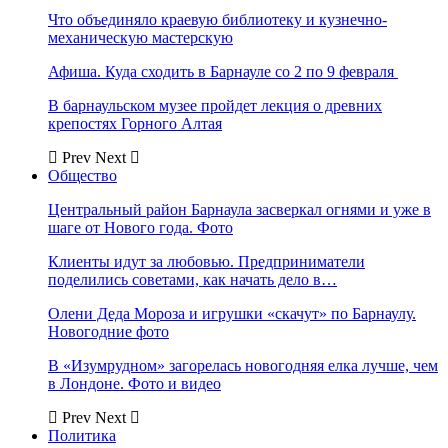
Что объединяло краевую библиотеку и кузнечно-
механическую мастерскую
Афиша. Куда сходить в Барнауле со 2 по 9 февраля
В барнаульском музее пройдет лекция о древних
крепостях Горного Алтая
Prev
Next
Общество
Центральный район Барнаула засверкал огнями и уже в
шаге от Нового года. Фото
Клиенты идут за любовью. Предприниматели
поделились советами, как начать дело в…
Олени Деда Мороза и игрушки «скачут» по Барнаулу.
Новогодние фото
В «Изумрудном» загорелась новогодняя елка лучше, чем
в Лондоне. Фото и видео
Prev
Next
Политика