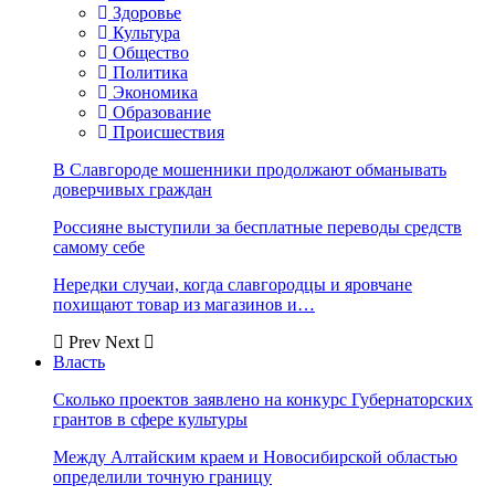
Здоровье
Культура
Общество
Политика
Экономика
Образование
Происшествия
В Славгороде мошенники продолжают обманывать
доверчивых граждан
Россияне выступили за бесплатные переводы средств
самому себе
Нередки случаи, когда славгородцы и яровчане
похищают товар из магазинов и…
Prev
Next
Власть
Сколько проектов заявлено на конкурс Губернаторских
грантов в сфере культуры
Между Алтайским краем и Новосибирской областью
определили точную границу