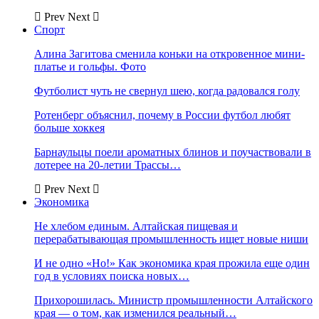
Prev
Next
Спорт
Алина Загитова сменила коньки на откровенное мини-
платье и гольфы. Фото
Футболист чуть не свернул шею, когда радовался голу
Ротенберг объяснил, почему в России футбол любят
больше хоккея
Барнаульцы поели ароматных блинов и поучаствовали в
лотерее на 20-летии Трассы…
Prev
Next
Экономика
Не хлебом единым. Алтайская пищевая и
перерабатывающая промышленность ищет новые ниши
И не одно «Но!» Как экономика края прожила еще один
год в условиях поиска новых…
Прихорошилась. Министр промышленности Алтайского
края — о том, как изменился реальный…