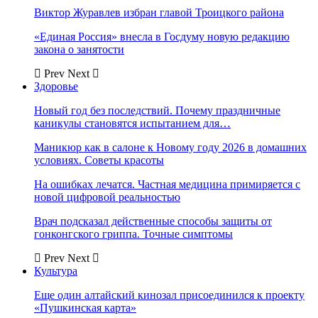
Виктор Журавлев избран главой Троицкого района
«Единая Россия» внесла в Госдуму новую редакцию
закона о занятости
Prev
Next
Здоровье
Новый год без последствий. Почему праздничные
каникулы становятся испытанием для…
Маникюр как в салоне к Новому году 2026 в домашних
условиях. Советы красоты
На ошибках лечатся. Частная медицина примиряется с
новой цифровой реальностью
Врач подсказал действенные способы защиты от
гонконгского гриппа. Точные симптомы
Prev
Next
Культура
Еще один алтайский кинозал присоединился к проекту
«Пушкинская карта»