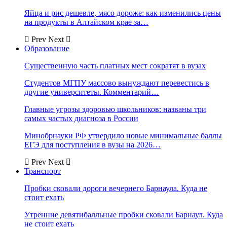
Яйца и рис дешевле, мясо дороже: как изменились цены
на продукты в Алтайском крае за…
Prev
Next
Образование
Существенную часть платных мест сократят в вузах
Студентов МГПУ массово вынуждают перевестись в
другие университеты. Комментарий…
Главные угрозы здоровью школьников: названы три
самых частых диагноза в России
Минобрнауки РФ утвердило новые минимальные баллы
ЕГЭ для поступления в вузы на 2026…
Prev
Next
Транспорт
Пробки сковали дороги вечернего Барнаула. Куда не
стоит ехать
Утренние девятибалльные пробки сковали Барнаул. Куда
не стоит ехать