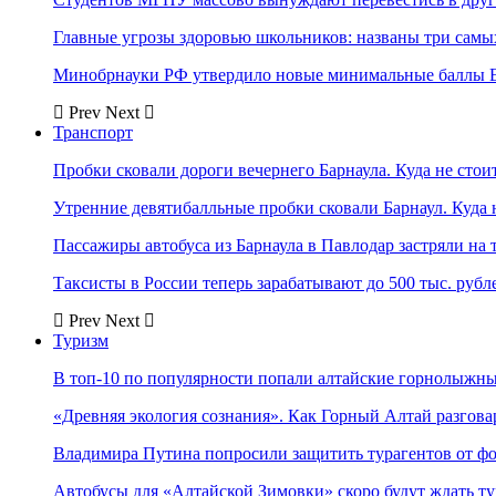
Главные угрозы здоровью школьников: названы три самых
Минобрнауки РФ утвердило новые минимальные баллы Е
Prev
Next
Транспорт
Пробки сковали дороги вечернего Барнаула. Куда не стоит
Утренние девятибалльные пробки сковали Барнаул. Куда н
Пассажиры автобуса из Барнаула в Павлодар застряли на 
Таксисты в России теперь зарабатывают до 500 тыс. рубл
Prev
Next
Туризм
В топ-10 по популярности попали алтайские горнолыжн
«Древняя экология сознания». Как Горный Алтай разгова
Владимира Путина попросили защитить турагентов от ф
Автобусы для «Алтайской Зимовки» скоро будут ждать ту