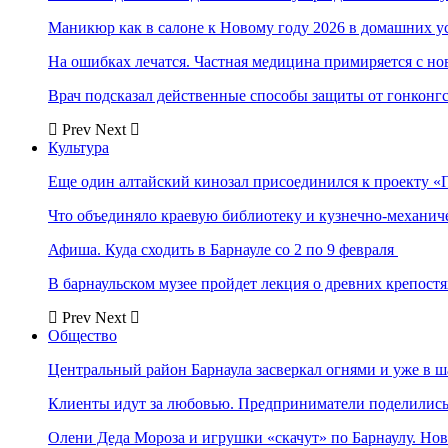
Маникюр как в салоне к Новому году 2026 в домашних у
На ошибках лечатся. Частная медицина примиряется с н
Врач подсказал действенные способы защиты от гонконг
Prev
Next
Культура
Еще один алтайский кинозал присоединился к проекту «
Что объединяло краевую библиотеку и кузнечно-механи
Афиша. Куда сходить в Барнауле со 2 по 9 февраля
В барнаульском музее пройдет лекция о древних крепост
Prev
Next
Общество
Центральный район Барнаула засверкал огнями и уже в ш
Клиенты идут за любовью. Предприниматели поделились 
Олени Деда Мороза и игрушки «скачут» по Барнаулу. Но