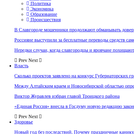
Политика
Экономика
Образование
Происшествия
В Славгороде мошенники продолжают обманывать довер
Россияне выступили за бесплатные переводы средств сам
Нередки случаи, когда славгородцы и яровчане похищают
Prev
Next
Власть
Сколько проектов заявлено на конкурс Губернаторских гр
Между Алтайским краем и Новосибирской областью опр
Виктор Журавлев избран главой Троицкого района
«Единая Россия» внесла в Госдуму новую редакцию закон
Prev
Next
Здоровье
Новый год без последствий. Почему праздничные каник