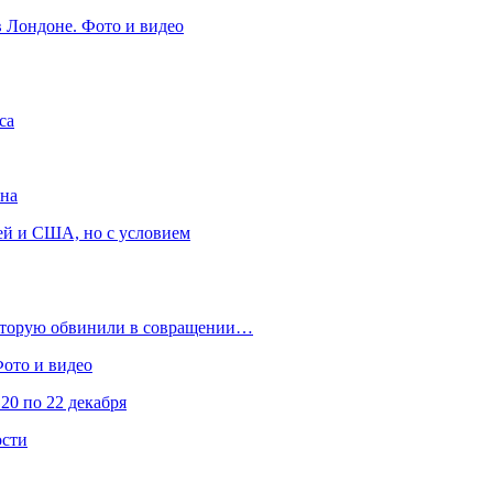
в Лондоне. Фото и видео
са
она
ей и США, но с условием
которую обвинили в совращении…
Фото и видео
20 по 22 декабря
ости