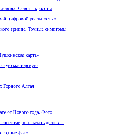
словиях. Советы красоты
овой цифровой реальностью
ского гриппа. Точные симптомы
Пушкинская карта»
ческую мастерскую
ях Горного Алтая
аге от Нового года. Фото
советами, как начать дело в…
вогодние фото