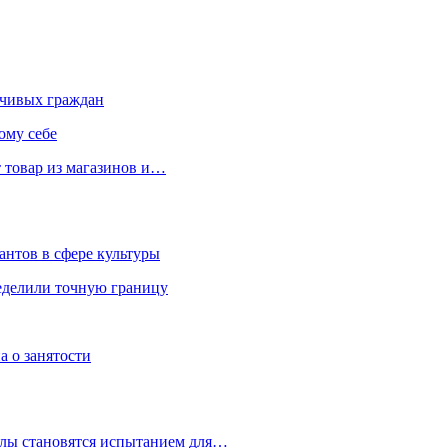
чивых граждан
ому себе
 товар из магазинов и…
антов в сфере культуры
еделили точную границу
а о занятости
улы становятся испытанием для…