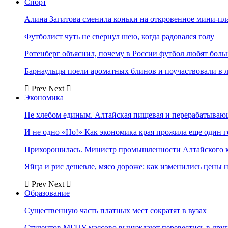
Спорт
Алина Загитова сменила коньки на откровенное мини-пл
Футболист чуть не свернул шею, когда радовался голу
Ротенберг объяснил, почему в России футбол любят боль
Барнаульцы поели ароматных блинов и поучаствовали в 
Prev
Next
Экономика
Не хлебом единым. Алтайская пищевая и перерабатыва
И не одно «Но!» Как экономика края прожила еще один 
Прихорошилась. Министр промышленности Алтайского к
Яйца и рис дешевле, мясо дороже: как изменились цены 
Prev
Next
Образование
Существенную часть платных мест сократят в вузах
Студентов МГПУ массово вынуждают перевестись в дру