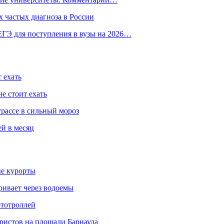
 частых диагноза в России
ГЭ для поступления в вузы на 2026…
 ехать
е стоит ехать
трассе в сильный мороз
ей в месяц
ые курорты
ривает через водоемы
ототроллей
ристов на площади Барнаула