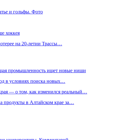
атье и гольфы. Фото
ше хоккея
лотерее на 20-летии Трассы…
ющая промышленность ищет новые ниши
год в условиях поиска новых…
рая — о том, как изменился реальный…
на продукты в Алтайском крае за…
гие университеты. Комментарий…