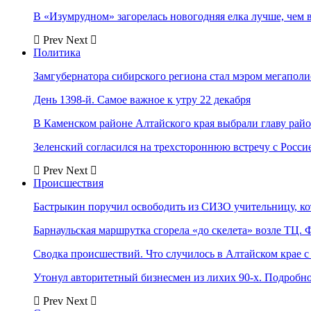
В «Изумрудном» загорелась новогодняя елка лучше, чем 
Prev
Next
Политика
Замгубернатора сибирского региона стал мэром мегаполи
День 1398-й. Самое важное к утру 22 декабря
В Каменском районе Алтайского края выбрали главу рай
Зеленский согласился на трехстороннюю встречу с Росси
Prev
Next
Происшествия
Бастрыкин поручил освободить из СИЗО учительницу, 
Барнаульская маршрутка сгорела «до скелета» возле ТЦ. 
Сводка происшествий. Что случилось в Алтайском крае с 
Утонул авторитетный бизнесмен из лихих 90-х. Подробн
Prev
Next