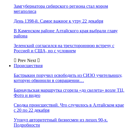
Замгубернатора сибирского региона стал мэром
мегаполиса
День 1398-й. Самое важное к утру 22 декабря
В Каменском районе Алтайского края выбрали главу
района
Зеленский согласился на трехстороннюю встречу с
Россией и США, но с условием
Prev
Next
Происшествия
Бастрыкин поручил освободить из СИЗО учительницу,
которую обвинили в совращении…
Барнаульская маршрутка сгорела «до скелета» возле ТЦ.
Фото и видео
Сводка происшествий. Что случилось в Алтайском крае
с 20 по 22 декабря
Утонул авторитетный бизнесмен из лихих 90-х.
Подробности