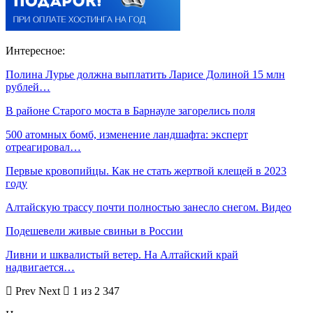
Интересное:
Полина Лурье должна выплатить Ларисе Долиной 15 млн
рублей…
В районе Старого моста в Барнауле загорелись поля
500 атомных бомб, изменение ландшафта: эксперт
отреагировал…
Первые кровопийцы. Как не стать жертвой клещей в 2023
году
Алтайскую трассу почти полностью занесло снегом. Видео
Подешевели живые свиньи в России
Ливни и шквалистый ветер. На Алтайский край
надвигается…
Prev
Next
1 из 2 347