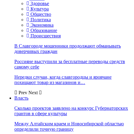
Здоровье
Культура
Общество
Политика
Экономика
Образование
Происшествия
В Славгороде мошенники продолжают обманывать
доверчивых граждан
Россияне выступили за бесплатные переводы средств
самому себе
Нередки случаи, когда славгородцы и яровчане
похищают товар из магазинов и…
Prev
Next
Власть
Сколько проектов заявлено на конкурс Губернаторских
грантов в сфере культуры
Между Алтайским краем и Новосибирской областью
определили точную границу