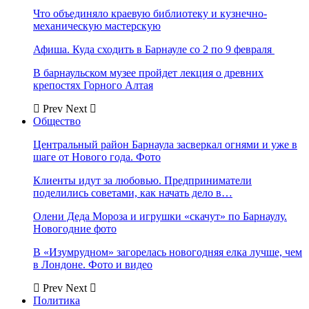
Что объединяло краевую библиотеку и кузнечно-
механическую мастерскую
Афиша. Куда сходить в Барнауле со 2 по 9 февраля
В барнаульском музее пройдет лекция о древних
крепостях Горного Алтая
Prev
Next
Общество
Центральный район Барнаула засверкал огнями и уже в
шаге от Нового года. Фото
Клиенты идут за любовью. Предприниматели
поделились советами, как начать дело в…
Олени Деда Мороза и игрушки «скачут» по Барнаулу.
Новогодние фото
В «Изумрудном» загорелась новогодняя елка лучше, чем
в Лондоне. Фото и видео
Prev
Next
Политика