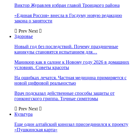
Виктор Журавлев избран главой Троицкого района
«Единая Россия» внесла в Госдуму новую редакцию
закона о занятости
Prev
Next
Здоровье
Новый год без последствий. Почему праздничные
каникулы становятся испытанием для…
Маникюр как в салоне к Новому году 2026 в домашних
условиях. Советы красоты
На ошибках лечатся. Частная медицина примиряется с
новой цифровой реальностью
Врач подсказал действенные способы защиты от
гонконгского гриппа. Точные симптомы
Prev
Next
Культура
Еще один алтайский кинозал присоединился к проекту
«Пушкинская карта»