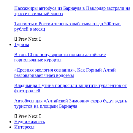
Пассажиры автобуса из Барнаула в Павлодар застряли на
трассе в сильный мороз
Таксисты в России теперь зарабатывают до 500 тыс.
рублей в месяц
Prev
Next
Туризм
В топ-10 по популярности попали алтайские
горнолыжные курорты
«Древняя экология сознания». Как Горный Алтай
разговаривает через водоемы
Владимира Путина попросили защитить турагентов от
фототроллей
Автобусы для «Алтайской Зимовки» скоро будут ждать
туристов на площади Барнаула
Prev
Next
Недвижимость
Интересы