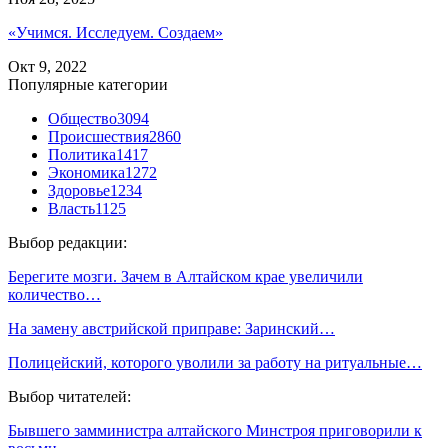
«Учимся. Исследуем. Создаем»
Окт 9, 2022
Популярные категории
Общество
3094
Происшествия
2860
Политика
1417
Экономика
1272
Здоровье
1234
Власть
1125
Выбор редакции:
Берегите мозги. Зачем в Алтайском крае увеличили
количество…
На замену австрийской приправе: Заринский…
Полицейский, которого уволили за работу на ритуальные…
Выбор читателей:
Бывшего замминистра алтайского Минстроя приговорили к