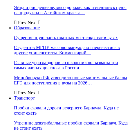
Яйца и рис дешевле, мясо дороже: как изменились цены
на продукты в Алтайском крае за…
Prev
Next
Образование
Существенную часть платных мест сократят в вузах
Студентов МГПУ массово вынуждают перевестись в
другие университеты. Комментарий…
Главные угрозы здоровью школьников: названы три
самых частых диагноза в России
Минобрнауки РФ утвердило новые минимальные баллы
ЕГЭ для поступления в вузы на 2026…
Prev
Next
Транспорт
Пробки сковали дороги вечернего Барнаула. Куда не
стоит ехать
Утренние девятибалльные пробки сковали Барнаул. Куда
не стоит ехать