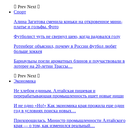
Prev
Next
Спорт
Алина Загитова сменила коньки на откровенное мини-
платье и гольфы. Фото
Футболист чуть не свернул шею, когда радовался голу
Ротенберг объяснил, почему в России футбол любят
больше хоккея
Барнаульцы поели ароматных блинов и поучаствовали в
лотерее на 20-летии Трассы…
Prev
Next
Экономика
Не хлебом единым. Алтайская пищевая и
перерабатывающая промышленность ищет новые ниши
И не одно «Но!» Как экономика края прожила еще один
год в условиях поиска новых…
Прихорошилась. Министр промышленности Алтайского
края — о том, как изменился реальный…