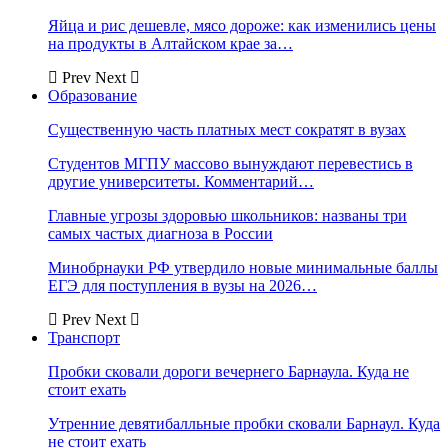
Яйца и рис дешевле, мясо дороже: как изменились цены
на продукты в Алтайском крае за…
Prev
Next
Образование
Существенную часть платных мест сократят в вузах
Студентов МГПУ массово вынуждают перевестись в
другие университеты. Комментарий…
Главные угрозы здоровью школьников: названы три
самых частых диагноза в России
Минобрнауки РФ утвердило новые минимальные баллы
ЕГЭ для поступления в вузы на 2026…
Prev
Next
Транспорт
Пробки сковали дороги вечернего Барнаула. Куда не
стоит ехать
Утренние девятибалльные пробки сковали Барнаул. Куда
не стоит ехать