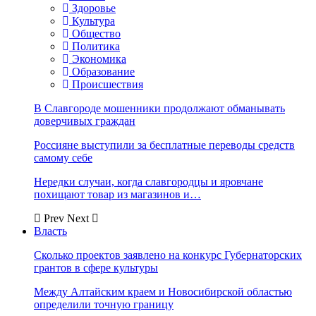
Здоровье
Культура
Общество
Политика
Экономика
Образование
Происшествия
В Славгороде мошенники продолжают обманывать
доверчивых граждан
Россияне выступили за бесплатные переводы средств
самому себе
Нередки случаи, когда славгородцы и яровчане
похищают товар из магазинов и…
Prev
Next
Власть
Сколько проектов заявлено на конкурс Губернаторских
грантов в сфере культуры
Между Алтайским краем и Новосибирской областью
определили точную границу