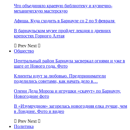
Что объединяло краевую библиотеку и кузнечно-
механическую мастерскую
Афиша. Куда сходить в Барнауле со 2 по 9 февраля
В барнаульском музее пройдет лекция о древних
крепостях Горного Алтая
Prev
Next
Общество
Центральный район Барнаула засверкал огнями и уже в
шаге от Нового года. Фото
Клиенты идут за любовью. Предприниматели
поделились советами, как начать дело в…
Олени Деда Мороза и игрушки «скачут» по Барнаулу.
Новогодние фото
В «Изумрудном» загорелась новогодняя елка лучше, чем
в Лондоне. Фото и видео
Prev
Next
Политика