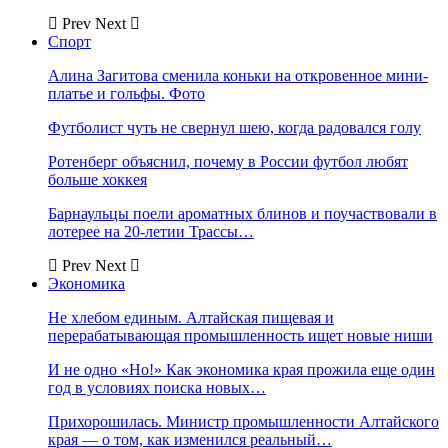
Prev
Next
Спорт
Алина Загитова сменила коньки на откровенное мини-
платье и гольфы. Фото
Футболист чуть не свернул шею, когда радовался голу
Ротенберг объяснил, почему в России футбол любят
больше хоккея
Барнаульцы поели ароматных блинов и поучаствовали в
лотерее на 20-летии Трассы…
Prev
Next
Экономика
Не хлебом единым. Алтайская пищевая и
перерабатывающая промышленность ищет новые ниши
И не одно «Но!» Как экономика края прожила еще один
год в условиях поиска новых…
Прихорошилась. Министр промышленности Алтайского
края — о том, как изменился реальный…