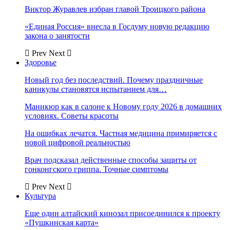
Виктор Журавлев избран главой Троицкого района
«Единая Россия» внесла в Госдуму новую редакцию
закона о занятости
Prev
Next
Здоровье
Новый год без последствий. Почему праздничные
каникулы становятся испытанием для…
Маникюр как в салоне к Новому году 2026 в домашних
условиях. Советы красоты
На ошибках лечатся. Частная медицина примиряется с
новой цифровой реальностью
Врач подсказал действенные способы защиты от
гонконгского гриппа. Точные симптомы
Prev
Next
Культура
Еще один алтайский кинозал присоединился к проекту
«Пушкинская карта»