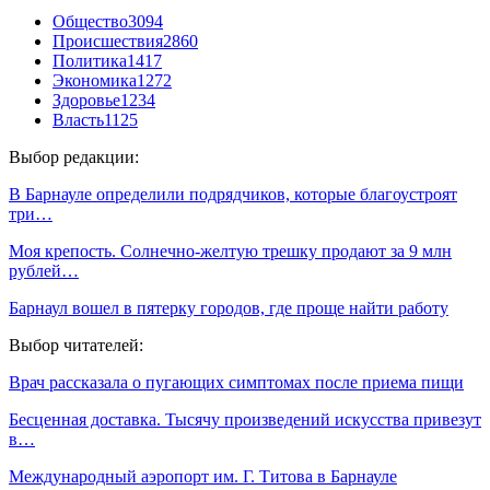
Общество
3094
Происшествия
2860
Политика
1417
Экономика
1272
Здоровье
1234
Власть
1125
Выбор редакции:
В Барнауле определили подрядчиков, которые благоустроят
три…
Моя крепость. Солнечно-желтую трешку продают за 9 млн
рублей…
Барнаул вошел в пятерку городов, где проще найти работу
Выбор читателей:
Врач рассказала о пугающих симптомах после приема пищи
Бесценная доставка. Тысячу произведений искусства привезут
в…
Международный аэропорт им. Г. Титова в Барнауле