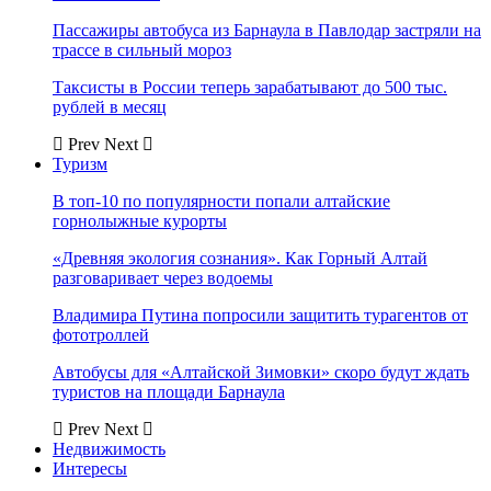
Пассажиры автобуса из Барнаула в Павлодар застряли на
трассе в сильный мороз
Таксисты в России теперь зарабатывают до 500 тыс.
рублей в месяц
Prev
Next
Туризм
В топ-10 по популярности попали алтайские
горнолыжные курорты
«Древняя экология сознания». Как Горный Алтай
разговаривает через водоемы
Владимира Путина попросили защитить турагентов от
фототроллей
Автобусы для «Алтайской Зимовки» скоро будут ждать
туристов на площади Барнаула
Prev
Next
Недвижимость
Интересы