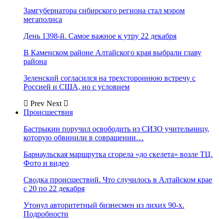
Замгубернатора сибирского региона стал мэром
мегаполиса
День 1398-й. Самое важное к утру 22 декабря
В Каменском районе Алтайского края выбрали главу
района
Зеленский согласился на трехстороннюю встречу с
Россией и США, но с условием
Prev
Next
Происшествия
Бастрыкин поручил освободить из СИЗО учительницу,
которую обвинили в совращении…
Барнаульская маршрутка сгорела «до скелета» возле ТЦ.
Фото и видео
Сводка происшествий. Что случилось в Алтайском крае
с 20 по 22 декабря
Утонул авторитетный бизнесмен из лихих 90-х.
Подробности